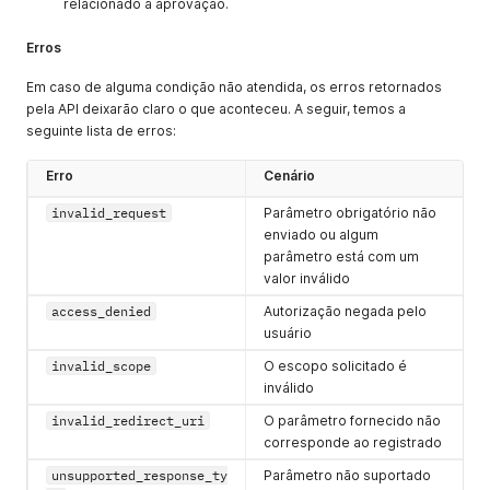
relacionado a aprovação.
code
String (32
REQUEST:
Código de
caracteres)
Não
autorização
Erros
RESPONSE:
que você
Em caso de alguma condição não atendida, os erros retornados
Sim
pode trocar
pela API deixarão claro o que aconteceu. A seguir, temos a
por um
seguinte lista de erros:
access_tok
en
. O
Erro
Cenário
código só
pode ser
invalid_request
Parâmetro obrigatório não
usado uma
enviado ou algum
única vez e
parâmetro está com um
tem a
valor inválido
válidade de
10 min.
access_denied
Autorização negada pelo
usuário
state
Alfanuméric
REQUEST:
Campo para
o (128
Sim
ser passado
invalid_scope
O escopo solicitado é
caracteres)
RESPONSE:
as
inválido
Sim
informações
invalid_redirect_uri
O parâmetro fornecido não
necessárias
corresponde ao registrado
da sua
autorização,
unsupported_response_ty
Parâmetro não suportado