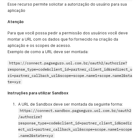
Esse recurso permite solicitar a autorização do usuário para sua
aplicação
Atenção
Para que você possa pedir a permissão dos usuários você deve
montar a URL com os dados que foi fornecido na criação da
aplicação e os scopes de acesso.
Exemplo de como a URL deve ser montada:
https://connect.pagseguro.uol.com.br/oauth2/authorize?
response_type=code&client_id=partner_client_id&redirect_u
ri=partner_callback_url&scope=scope.name1+scope.name2&sta
te=xyz
Instruções para utilizar Sandbox
A URL de Sandbox deve ser montada da seguinte forma:
https://connect.sandbox.pagseguro.uol.com.br/oauth2
/authorize?
response_type=code&client_id=partner_client_id&redir
ect_uri=partner_callback_url&scope=scope.name1+scope
.name2&state=xyz