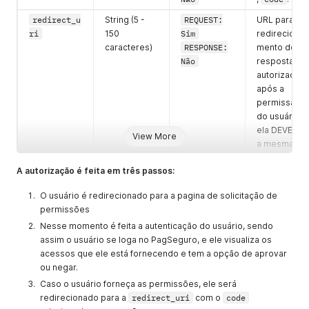
redirect_u
String (5 -
REQUEST:
URL para o
ri
150
Sim
redireciona
caracteres)
RESPONSE:
mento de
Não
resposta d
autorização
após a
permissão
do usuário,
ela DEVE ser
View More
a mesma de
quando foi
A autorização é feita em três passos:
criada a
Aplicação
.
O usuário é redirecionado para a pagina de solicitação de
scope
String (150
REQUEST:
Nessa
permissões
caracteres)
Sim
Tabela de
Nesse momento é feita a autenticação do usuário, sendo
RESPONSE:
escopos
assim o usuário se loga no PagSeguro, e ele visualiza os
Não
você
acessos que ele está fornecendo e tem a opção de aprovar
encontra a
ou negar.
lista de
Caso o usuário forneça as permissões, ele será
scopes
redirecionado para a
redirect_uri
com o
code
disponíveis.