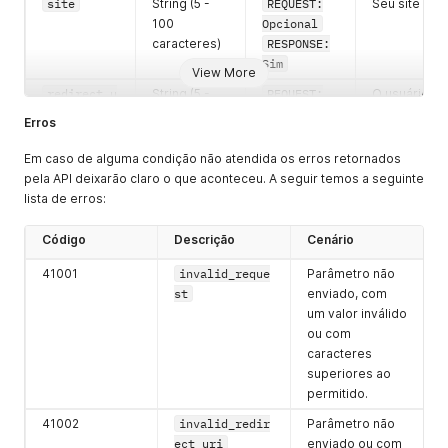
site
String (5 -
REQUEST:
Seu site
100
Opcional
caracteres)
RESPONSE:
Sim
View More
redirect_u
String (5 -
REQUEST:
O usuário
ri
100
Opcional
será
Erros
caracteres)
RESPONSE:
direcionado
Sim
para essa
Em caso de alguma condição não atendida os erros retornados
URL após a
pela API deixarão claro o que aconteceu. A seguir temos a seguinte
aprovação
lista de erros:
das
permissões,
Código
Descrição
Cenário
essa URL
41001
invalid_reque
Parâmetro não
também
st
enviado, com
será
um valor inválido
responsável
ou com
por receber
caracteres
o
superiores ao
authorizat
permitido.
ion code
que pode
41002
invalid_redir
Parâmetro não
ser trocado
ect_uri
enviado ou com