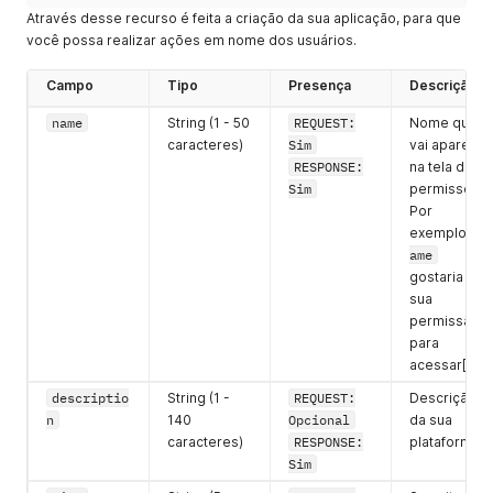
Através desse recurso é feita a criação da sua aplicação, para que
você possa realizar ações em nome dos usuários.
Campo
Tipo
Presença
Descrição
name
String (1 - 50
REQUEST:
Nome que
caracteres)
Sim
vai aparecer
RESPONSE:
na tela de
Sim
permissões.
Por
exemplo:"
N
ame
gostaria de
sua
permissão
para
acessar[...]".
descriptio
String (1 -
REQUEST:
Descrição
n
140
Opcional
da sua
caracteres)
RESPONSE:
plataforma.
Sim