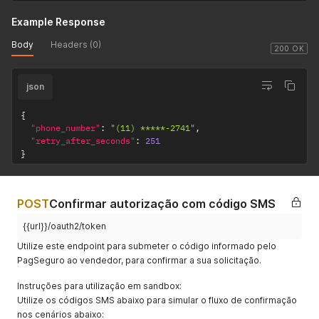
Example Response
Body
Headers (0)
200 OK
json
{
"phone_number"
:
"(11) *****-2741"
,
"retry_after_seconds"
:
251
}
POST
Confirmar autorização com código SMS
{{url}}/oauth2/token
Utilize este endpoint para submeter o código informado pelo
PagSeguro ao vendedor, para confirmar a sua solicitação.
Instruções para utilização em sandbox:
Utilize os códigos SMS abaixo para simular o fluxo de confirmação
nos cenários abaixo: