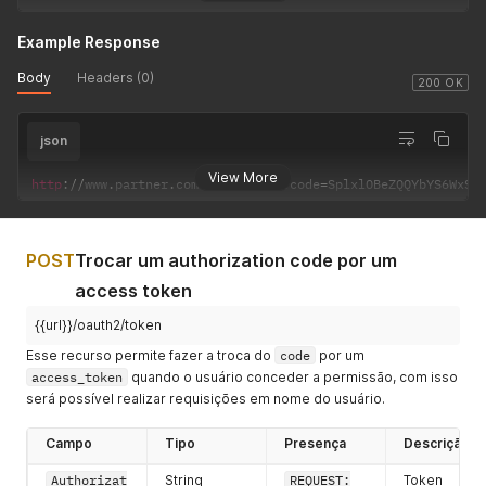
Example Response
Body
Headers (0)
200 OK
json
View More
http
:
/
/
www
.
partner
.
com
.
br
/
retorno
?
code
=
SplxlOBeZQQYbYS6WxSb
POST
Trocar um authorization code por um
access token
{{url}}/oauth2/token
Esse recurso permite fazer a troca do
code
por um
access_token
quando o usuário conceder a permissão, com isso
será possível realizar requisições em nome do usuário.
Campo
Tipo
Presença
Descrição
Authorizat
String
REQUEST:
Token