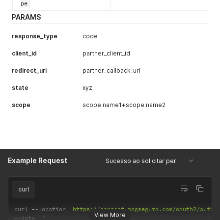
podendo
pe
ser usado
PARAMS
para
controle de
response_type
code
quem está
dando a
client_id
partner_client_id
autorização.
redirect_uri
partner_callback_url
state
xyz
scope
scope.name1+scope.name2
Example Request
Sucesso ao solicitar permissão para uma aplicação OAuth
curl
curl 
--
location 
'https://connect.pagseguro.com/oauth2/autho
View More
--
data 
''