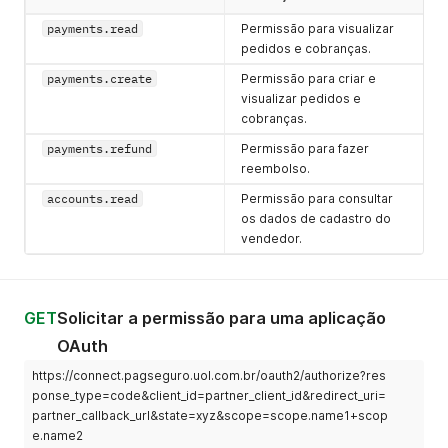
payments.read
Permissão para visualizar
pedidos e cobranças.
payments.create
Permissão para criar e
visualizar pedidos e
cobranças.
payments.refund
Permissão para fazer
reembolso.
accounts.read
Permissão para consultar
os dados de cadastro do
vendedor.
GET
Solicitar a permissão para uma aplicação
OAuth
https://connect.pagseguro.uol.com.br/oauth2/authorize?res
ponse_type=code&client_id=partner_client_id&redirect_uri=
partner_callback_url&state=xyz&scope=scope.name1+scop
e.name2