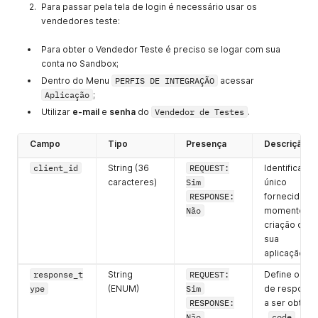
Para passar pela tela de login é necessário usar os
vendedores teste:
Para obter o Vendedor Teste é preciso se logar com sua
conta no Sandbox;
Dentro do Menu
PERFIS DE INTEGRAÇÃO
acessar
Aplicação
;
Utilizar
e-mail
e
senha
do
Vendedor de Testes
.
Campo
Tipo
Presença
Descrição
client_id
String (36
REQUEST:
Identificador
caracteres)
Sim
único
RESPONSE:
fornecido no
Não
momento da
criação da
sua
aplicação.
response_t
String
REQUEST:
Define o tipo
ype
(ENUM)
Sim
de resposta
RESPONSE:
a ser obtido
Não
,
code
.