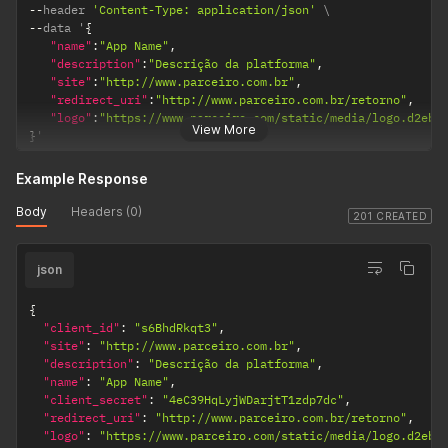
client
não está
caso estiver
--
header 
'Content-Type: application/json'
--
data '
{
autorizado a
utilizando o
"name"
:
"App Name"
,
fazer essa ação.
fluxo de
"description"
:
"Descrição da platforma"
,
authorizat
41008
invalid_toke
Parâmetro com
"site"
:
"http://www.parceiro.com.br"
,
ion_code
.
n
um valor inválido
"redirect_uri"
:
"http://www.parceiro.com.br/retorno"
,
Critérios do
"logo"
:
"https://www.parceiro.com/static/media/logo.d2eba
ou inexistente
arquivo: Máx
View More
}
'
passado no
1Mbytes;
header da
Formatos:
Example Response
requisição.
JPG, PNG,
SV; Tamanho
Body
Headers (0)
201 CREATED
mínimo:
220x80;
Tamanho
json
ideal ou
máximo:
{
"client_id"
:
"s6BhdRkqt3"
,
440x160.
"site"
:
"http://www.parceiro.com.br"
,
account_i
String
REQUEST:
Código
"description"
:
"Descrição da platforma"
,
d
Não
identificador
"name"
:
"App Name"
,
RESPONSE:
da sua
"client_secret"
:
"4eC39HqLyjWDarjtT1zdp7dc"
,
"redirect_uri"
:
"http://www.parceiro.com.br/retorno"
Sim
conta.
,
"logo"
:
"https://www.parceiro.com/static/media/logo.d2eba
client_typ
String
REQUEST:
Tipo da