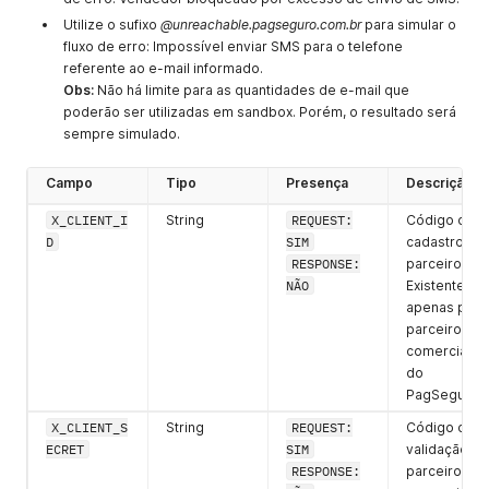
Utilize o sufixo
@unreachable.pagseguro.com.br
para simular o
fluxo de erro: Impossível enviar SMS para o telefone
referente ao e-mail informado.
Obs:
Não há limite para as quantidades de e-mail que
poderão ser utilizadas em sandbox. Porém, o resultado será
sempre simulado.
Campo
Tipo
Presença
Descrição
X_CLIENT_I
String
REQUEST:
Código de
D
SIM
cadastro do
RESPONSE:
parceiro.
NÃO
Existente
apenas para
parceiros
comerciais
do
PagSeguro
X_CLIENT_S
String
REQUEST:
Código de
ECRET
SIM
validação do
RESPONSE:
parceiro