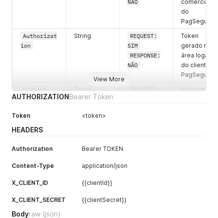
NÃO
comercial
do
PagSeguro
Authorizat
String
REQUEST:
Token
ion
SIM
gerado na
RESPONSE:
área logada
NÃO
do cliente
PagSeguro
View More
Content-
String
REQUEST:
Indica qual a
AUTHORIZATION
Bearer Token
Type
SIM
interpretaçã
RESPONSE:
o correta do
Token
<token>
NÃO
conteúdo,
valor fixo:
HEADERS
application/j
son
Authorization
Bearer TOKEN
email
String
REQUEST:
E-mail do
Content-Type
application/json
SIM
cliente
RESPONSE:
PagSeguro
X_CLIENT_ID
{{clientId}}
SIM
que deseja
X_CLIENT_SECRET
{{clientSecret}}
conceder
permissão
Body
raw
(json)