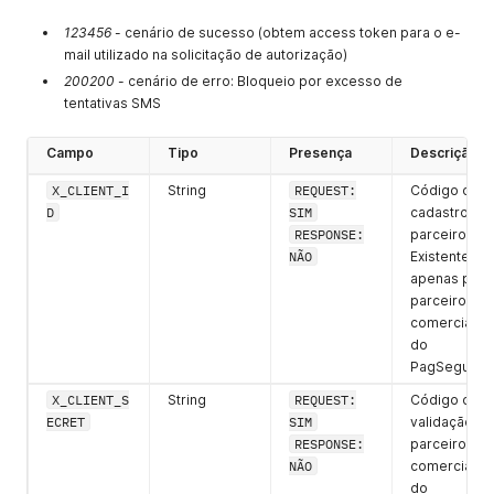
123456
- cenário de sucesso (obtem access token para o e-
mail utilizado na solicitação de autorização)
200200
- cenário de erro: Bloqueio por excesso de
tentativas SMS
Campo
Tipo
Presença
Descrição
X_CLIENT_I
String
REQUEST:
Código de
D
SIM
cadastro do
RESPONSE:
parceiro.
NÃO
Existente
apenas para
parceiros
comerciais
do
PagSeguro
X_CLIENT_S
String
REQUEST:
Código de
ECRET
SIM
validação do
RESPONSE:
parceiro
NÃO
comercial
do