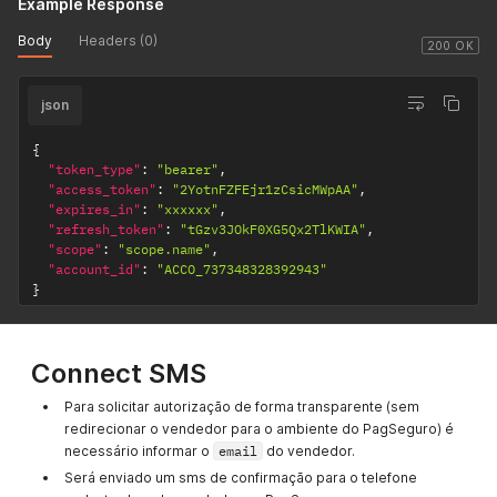
deu a
Example Response
autorização.
Body
Headers (0)
200 OK
json
{
"token_type"
:
"bearer"
,
"access_token"
:
"2YotnFZFEjr1zCsicMWpAA"
,
"expires_in"
:
"xxxxxx"
,
"refresh_token"
:
"tGzv3JOkF0XG5Qx2TlKWIA"
,
"scope"
:
"scope.name"
,
"account_id"
:
"ACCO_737348328392943"
}
Connect SMS
Para solicitar autorização de forma transparente (sem
redirecionar o vendedor para o ambiente do PagSeguro) é
necessário informar o
email
do vendedor.
Será enviado um sms de confirmação para o telefone