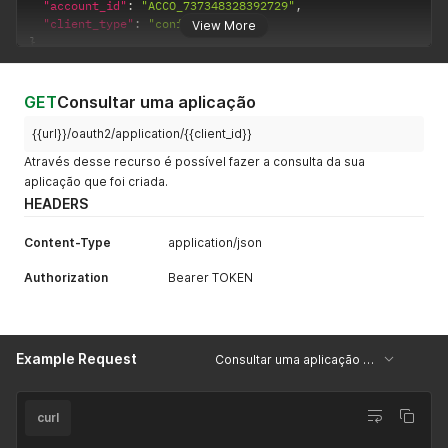
"account_id"
:
"ACCO_737348328392729"
,
e
Não
aplicação
"client_type"
:
"confidential"
View More
RESPONSE:
que está
}
Sim
sendo
criada.
GET
Consultar uma aplicação
{{url}}/oauth2/application/{{client_id}}
Através desse recurso é possível fazer a consulta da sua
aplicação que foi criada.
HEADERS
Content-Type
application/json
Authorization
Bearer TOKEN
Example Request
Consultar uma aplicação - Sucesso
curl