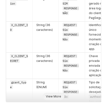
ion
SIM
gerado na
RESPONSE:
área logada
NÃO
do cliente
PagSeguro
X_CLIENT_I
String (36
REQUEST:
Identificador
D
caracteres)
Sim
único
RESPONSE:
fornecido no
Não
momento da
criação da
app.
X_CLIENT_S
String (36
REQUEST:
Chave
ECRET
caracteres)
Sim
privada
RESPONSE:
enviada na
Não
criação do
aplicação.
grant_typ
String
REQUEST:
Tipo de
e
(ENUM)
Sim
solicitação
RESPONSE:
desejada
View More
Não
authorizat
ion_code
.