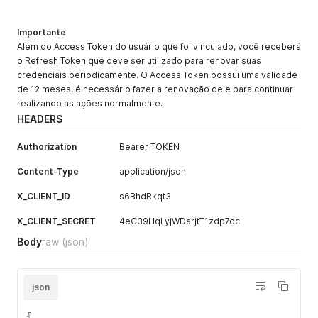
code
String (32
REQUEST:
Código que
caracteres)
Sim
foi enviado
Importante
RESPONSE:
para URL no
Além do Access Token do usuário que foi vinculado, você receberá
Não
momento da
o Refresh Token que deve ser utilizado para renovar suas
permissão
credenciais periodicamente. O Access Token possui uma validade
usuário.
de 12 meses, é necessário fazer a renovação dele para continuar
redirect_u
String (5 -
REQUEST:
URL de
realizando as ações normalmente.
ri
150
Sim
redireciona
HEADERS
caracteres)
RESPONSE:
mento do
Não
cliente, dev
Authorization
Bearer TOKEN
ser a mesm
do momento
Content-Type
application/json
da
X_CLIENT_ID
s6BhdRkqt3
permissão.
access_tok
String (100
REQUEST:
Token de
X_CLIENT_SECRET
4eC39HqLyjWDarjtT1zdp7dc
en
caracteres)
Não
acesso e
Body
raw
(json)
RESPONSE:
autenticação
Sim
.
token_typ
String
REQUEST:
Sempre terá
json
e
(ENUM)
Não
um valor de
RESPONSE:
bearer
.
{