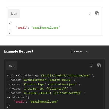
para o
parceiro
efetuar
json
ações em
nome dele
{
na
"email"
:
"email@email.com"
plataforma
}
PagSeguro
Example Request
Sucesso
curl
curl 
--
location 
-
g 
'{{url}}/oauth2/authorize/sms'
--
header 
'Authorization: Bearer TOKEN'
--
header 
'Content-Type: application/json'
--
header 
'X_CLIENT_ID: {{clientId}}'
--
header 
'X_CLIENT_SECRET: {{clientSecret}}'
--
data
-
raw '
{
"email"
:
"email@email.com"
}
'