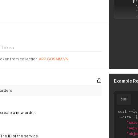
 Token
Token from collection
APP.GOSMM.VN
Example R
/orders
curl
curl 
--
lo
 create a new order.
--
data '
{
"serv
"serv
"obje
 The ID of the service.