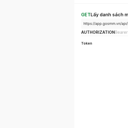
GET
Lấy danh sách 
https://app.gosmm.vn/api/
AUTHORIZATION
Bearer
Token