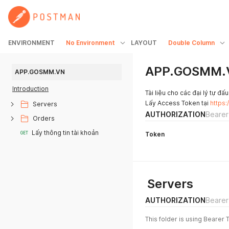
ENVIRONMENT
No Environment
LAYOUT
Double Column
APP.GOSMM.
APP.GOSMM.VN
Introduction
Tài liệu cho các đại lý tự đấu
Lấy Access Token tại
https
Servers
AUTHORIZATION
Bearer
Orders
Lấy thông tin tài khoản
GET
Token
Servers
AUTHORIZATION
Bearer
This folder is using Bearer 