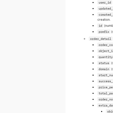
user_id
updated_
created_
creation.
id
(numbe
prefix
(
order_detail
order_co
object_i
quantity
status
(
domain
(
start_nu
success_
price_pe
total_pa
order_no
extra_da
obj