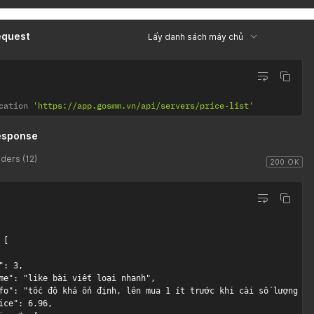
equest
Lấy danh sách máy chủ
cation 
'https://app.gosmm.vn/api/servers/price-list'
esponse
ders (12)
200 OK