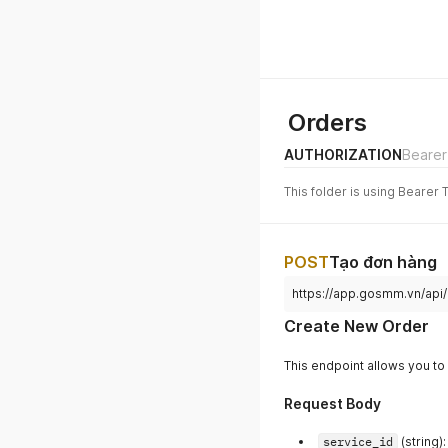
Orders
AUTHORIZATION
Bearer
This folder is using Bearer 
POST
Tạo đơn hàng
https://app.gosmm.vn/api
Create New Order
This endpoint allows you to
Request Body
service_id
(string):