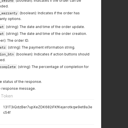
_refund
(boolean): Indicates if the order can be
nded.
_warranty
(boolean): Indicates if the order has
anty options.
at
(string): The date and time of the order update.
at
(string): The date and time of the order creation.
r): The order ID.
str
(string): The payment information string.
ion_btn
(boolean): Indicates if action buttons should
yed.
complete
(string): The percentage of completion for
e status of the response.
he response message.
 Token
131T3iQdzBer7upXeZDK682iFKfKejerotkqw9et8a3e
c54f