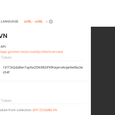
LANGUAGE
cURL - cURL
VN
 API:
://app.gosmm.vn/account/profile/overview
 Token
131T3iQdzBer7upXeZDK682iFKfKejerotkqw9et8a3e
c54f
 Token
Token from collection
APP.GOSMM.VN