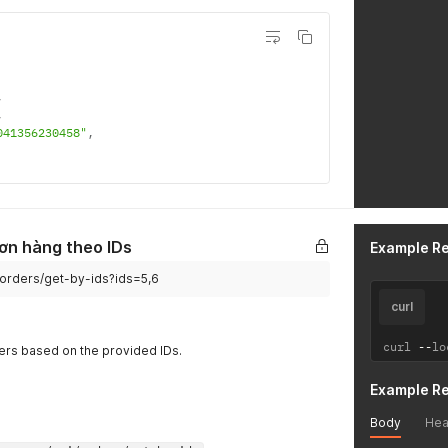
,
,
041356230458"
,
ơn hàng theo IDs
Example R
/orders/get-by-ids?ids=5,6
curl
curl 
--
lo
ers based on the provided IDs.
Example R
Body
Hea