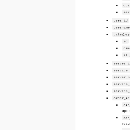
qua
ser
user_id
username
category
id
nam
slu
server_i
service_
server_n
service_
service_
order_ac
can
upda
can
res