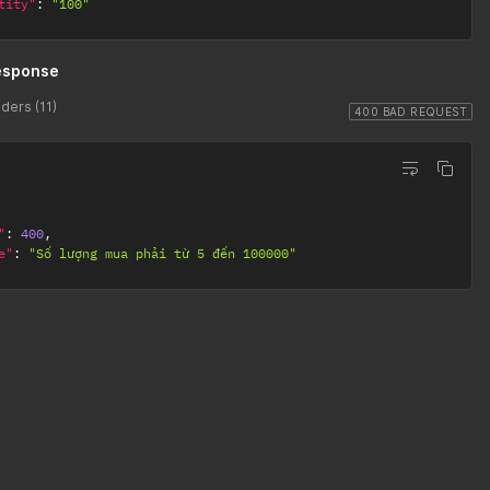
tity"
:
"100"
esponse
ders (11)
400 BAD REQUEST
"
:
400
,
e"
:
"Số lượng mua phải từ 5 đến 100000"