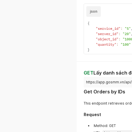
json
{
"service_id"
:
"5"
"server_id"
:
"20"
"object_id"
:
"100
"quantity"
:
"100"
}
GET
Lấy danh sách đ
https://app.gosmm.vn/api
Get Orders by IDs
This endpoint retrieves ord
Request
Method: GET