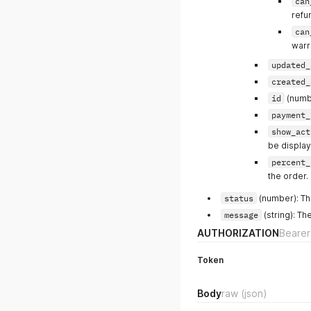
can
refu
can
warr
updated_
created_
id
(numbe
payment_
show_act
be displa
percent_
the order.
status
(number): Th
message
(string): T
AUTHORIZATION
Bearer
Token
Body
raw
(json)