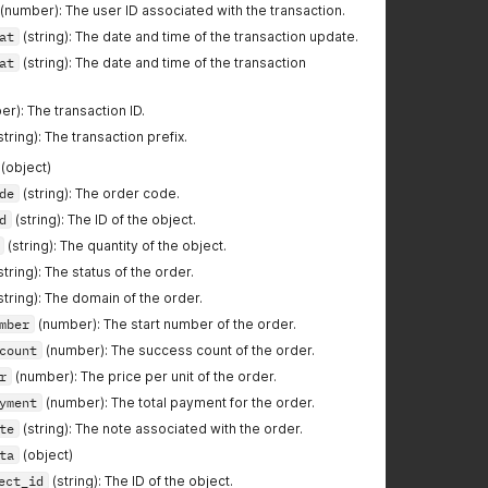
(number): The user ID associated with the transaction.
at
(string): The date and time of the transaction update.
at
(string): The date and time of the transaction
r): The transaction ID.
string): The transaction prefix.
(object)
de
(string): The order code.
d
(string): The ID of the object.
(string): The quantity of the object.
string): The status of the order.
string): The domain of the order.
mber
(number): The start number of the order.
count
(number): The success count of the order.
r
(number): The price per unit of the order.
yment
(number): The total payment for the order.
te
(string): The note associated with the order.
ta
(object)
ect_id
(string): The ID of the object.