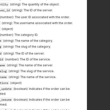
ntity
(string): The quantity of the object.
ver_id
(string): The ID of the server.
(number): The user ID associated with the order.
(string): The username associated with the order.
(object)
(number): The category ID.
e
(string): The name of the category.
g
(string): The slug of the category.
d
(string): The ID of the server.
id
(number): The ID of the service.
ame
(string): The name of the server.
slug
(string): The slug of the service.
name
(string): The name of the service.
tions
(object)
_update
(boolean): Indicates if the order can be
ted.
_resume
(boolean): Indicates if the order can be
umed.