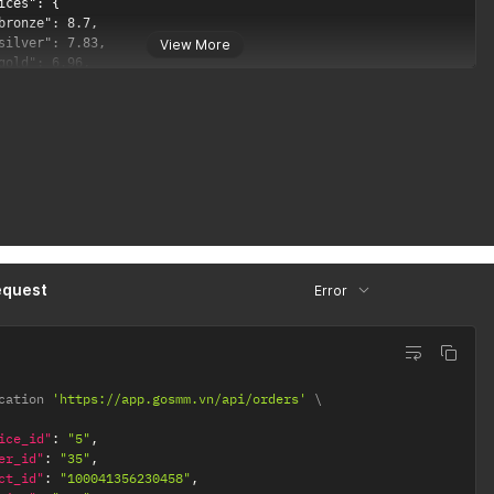
View More
equest
Error
cation 
'https://app.gosmm.vn/api/orders'
ice_id"
:
"5"
,
er_id"
:
"35"
,
ct_id"
:
"100041356230458"
,