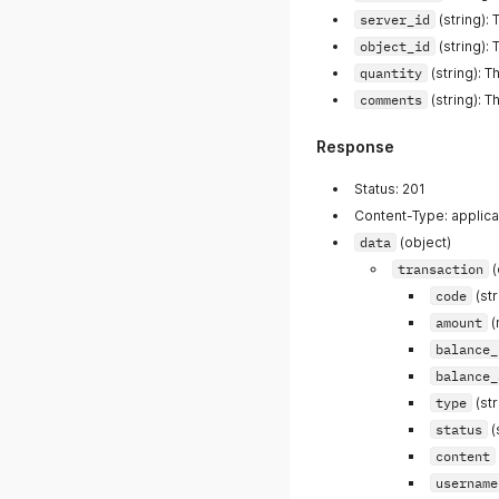
server_id
(string): 
object_id
(string): 
quantity
(string): T
comments
(string): 
Response
Status: 201
Content-Type: applica
data
(object)
transaction
(
code
(str
amount
(
balance_
balance_
type
(str
status
(
content
username