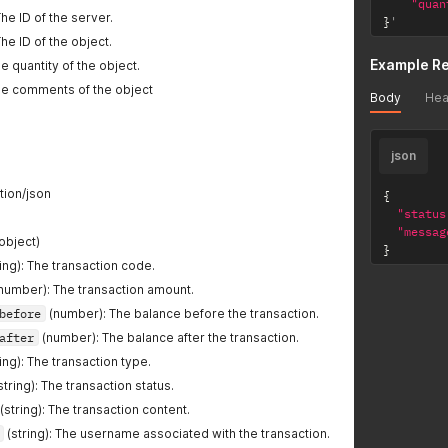
"quan
The ID of the server.
}
'
The ID of the object.
Example R
he quantity of the object.
The comments of the object
Body
Hea
json
tion/json
{
"status
"messag
object)
}
ing): The transaction code.
number): The transaction amount.
before
(number): The balance before the transaction.
after
(number): The balance after the transaction.
ing): The transaction type.
string): The transaction status.
(string): The transaction content.
(string): The username associated with the transaction.