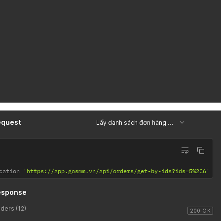
equest
Lấy danh sách đơn hàng theo IDs
cation 
'https://app.gosmm.vn/api/orders/get-by-ids?ids=5%2C6'
esponse
ders (12)
200 OK