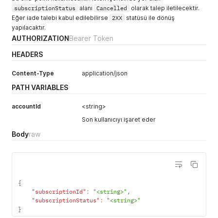
subscriptionStatus
alanı
Cancelled
olarak talep iletilecektir.
Eğer iade talebi kabul edilebilirse
2XX
statüsü ile dönüş
yapılacaktır.
AUTHORIZATION
Bearer Token
HEADERS
Content-Type
application/json
PATH VARIABLES
accountId
<string>
Son kullanıcıyı işaret eder
Body
raw
{
"subscriptionId"
:
"<string>"
,
"subscriptionStatus"
:
"<string>"
}