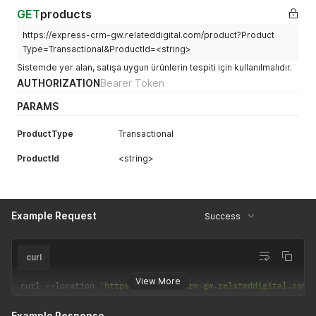
GET
products
https://express-crm-gw.relateddigital.com/product?Product
Type=Transactional&ProductId=<string>
Sistemde yer alan, satışa uygun ürünlerin tespiti için kullanılmalıdır.
AUTHORIZATION
Bearer Token
PARAMS
ProductType
Transactional
ProductId
<string>
Example Request
Success
curl
View More
curl 
--
location 
'https://express-crm-gw.relateddigital.com/
Example Response