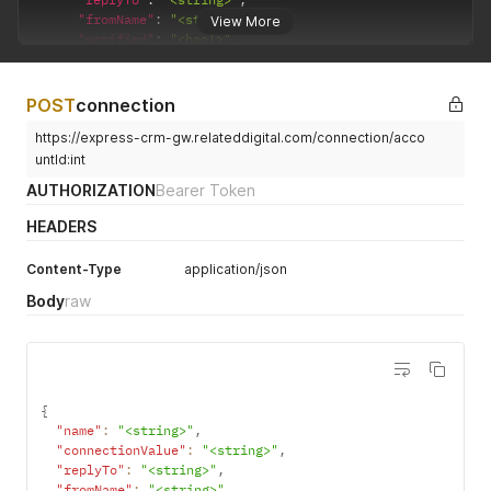
"fromName"
:
"<string>"
,
View More
"verified"
:
"<bool>"
,
"isDomainOwner"
:
"<bool>"
}
]
POST
connection
}
https://express-crm-gw.relateddigital.com/connection/acco
untId:int
AUTHORIZATION
Bearer Token
HEADERS
Content-Type
application/json
Body
raw
{
"name"
:
"<string>"
,
"connectionValue"
:
"<string>"
,
"replyTo"
:
"<string>"
,
"fromName"
:
"<string>"
,