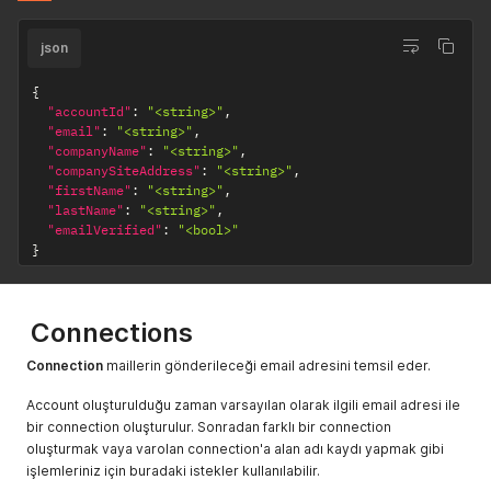
json
{
"accountId"
:
"<string>"
,
"email"
:
"<string>"
,
"companyName"
:
"<string>"
,
"companySiteAddress"
:
"<string>"
,
"firstName"
:
"<string>"
,
"lastName"
:
"<string>"
,
"emailVerified"
:
"<bool>"
}
Connections
Connection
maillerin gönderileceği email adresini temsil eder.
Account oluşturulduğu zaman varsayılan olarak ilgili email adresi ile
bir connection oluşturulur. Sonradan farklı bir connection
oluşturmak vaya varolan connection'a alan adı kaydı yapmak gibi
işlemleriniz için buradaki istekler kullanılabilir.