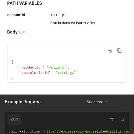
PATH VARIABLES
accountId
<string>
Son kullanıcıyı işaret eder
Body
raw
{
"productId"
:
"<string>"
,
"correlationId"
:
"<string>"
}
Example Request
Success
curl
curl 
--
location 
'https://express-crm-gw.relateddigital.com/