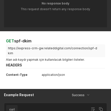
No response body
This request doesn't return any response body
GET
spf-dkim
https://express-crm-gw.relateddigital.com/connection/spf-d
kim
Alan adı kaydı yapmak için kullanılacak bilgileri listeler.
HEADERS
Content-Type
application/json
Example Request
Success
curl