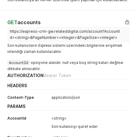
GET
accounts
https://express-crm-gw.relateddigital.com/account?AccountI
d=<string>&PageNumber=<integer>&PageSize=<integer>
Son kullanıcıların
Express
sistemi üzerindeki bilgilerine erişilmek
istendiği zaman kullanılacaktır.
AccountId
opsiyone alandır. null veya boş string katarı değilse
dikkate alınacaktır.
AUTHORIZATION
Bearer Token
HEADERS
Content-Type
application/json
PARAMS
AccountId
<string>
Son kullanıcıyı işaret eder