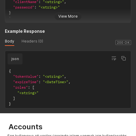
"clientName"
:
"<string>"
,
"password"
:
"<string>"
}
View More
'
Example Response
Body
Headers (0)
200 OK
json
{
"tokenValue"
:
"<string>"
,
"expireTime"
:
"<DateTime>"
,
"roles"
:
[
"<string>"
]
}
Accounts
Son kullanıcıya ait veriler üzerinde işlem yapmak için kullanılacaktır.