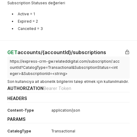
Subscription Statuses değerleri
Active = 1
Expired = 2
Cancelled = 3
GET
accounts/{accountId}/subscriptions
https://express-crm-gw.relateddigital.com/subscription/:acc
ountId?CatalogType=Transactional&SubscriptionStatus=<int
eger>&SubscriptionId=<string>
Son kullanıcıya ait abonelik bilgilerini talep etmek için kullanılmalıdır.
AUTHORIZATION
Bearer Token
HEADERS
Content-Type
application/json
PARAMS
CatalogType
Transactional