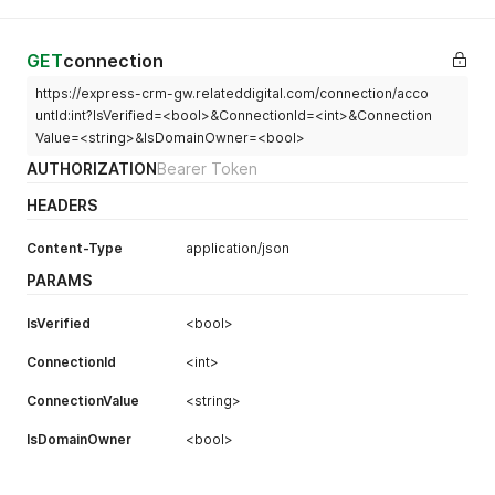
GET
connection
https://express-crm-gw.relateddigital.com/connection/acco
untId:int?IsVerified=<bool>&ConnectionId=<int>&Connection
Value=<string>&IsDomainOwner=<bool>
AUTHORIZATION
Bearer Token
HEADERS
Content-Type
application/json
PARAMS
IsVerified
<bool>
ConnectionId
<int>
ConnectionValue
<string>
IsDomainOwner
<bool>