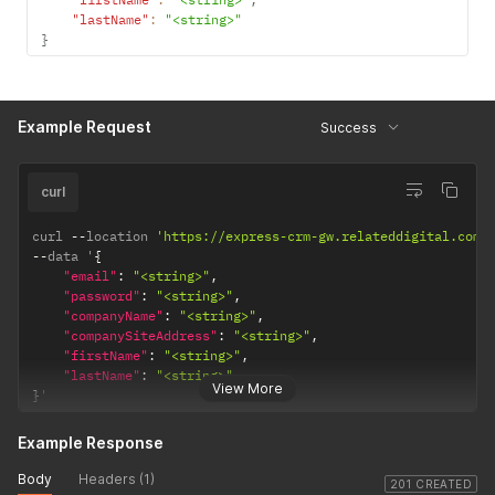
"lastName"
:
"<string>"
}
Example Request
Success
curl
curl 
--
location 
'https://express-crm-gw.relateddigital.com/
--
data '
{
"email"
:
"<string>"
,
"password"
:
"<string>"
,
"companyName"
:
"<string>"
,
"companySiteAddress"
:
"<string>"
,
"firstName"
:
"<string>"
,
"lastName"
:
"<string>"
View More
}
'
Example Response
Body
Headers (1)
201 CREATED