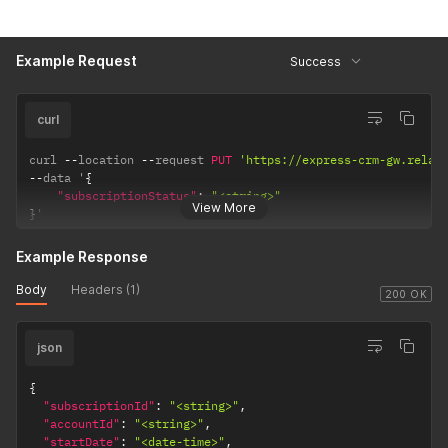
Example Request
Success
curl
curl 
--
location 
--
request 
PUT
'https://express-crm-gw.relat
--
data '
{
"subscriptionStatus"
:
"<string>"
View More
}
'
Example Response
Body
Headers (1)
200 OK
json
{
"subscriptionId"
:
"<string>"
,
"accountId"
:
"<string>"
,
"startDate"
:
"<date-time>"
,