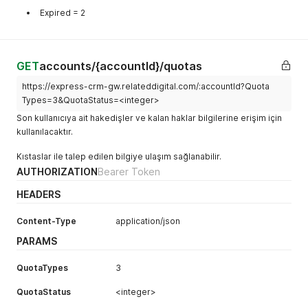
Expired = 2
GET
accounts/{accountId}/quotas
https://express-crm-gw.relateddigital.com/:accountId?Quota
Types=3&QuotaStatus=<integer>
Son kullanıcıya ait hakedişler ve kalan haklar bilgilerine erişim için
kullanılacaktır.
Kıstaslar ile talep edilen bilgiye ulaşım sağlanabilir.
AUTHORIZATION
Bearer Token
HEADERS
Content-Type
application/json
PARAMS
QuotaTypes
3
QuotaStatus
<integer>