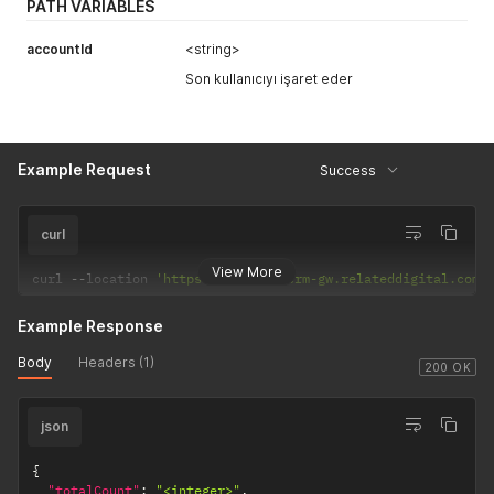
PATH VARIABLES
accountId
<string>
Son kullanıcıyı işaret eder
Example Request
Success
curl
View More
curl 
--
location 
'https://express-crm-gw.relateddigital.com/
Example Response
Body
Headers (1)
200 OK
json
{
"totalCount"
:
"<integer>"
,