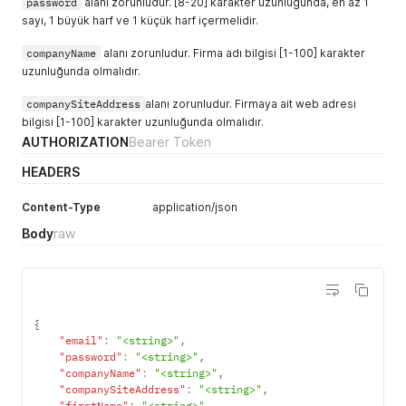
password
alanı zorunludur. [8-20] karakter uzunluğunda, en az 1
sayı, 1 büyük harf ve 1 küçük harf içermelidir.
companyName
alanı zorunludur. Firma adı bilgisi [1-100] karakter
uzunluğunda olmalıdır.
companySiteAddress
alanı zorunludur. Firmaya ait web adresi
bilgisi [1-100] karakter uzunluğunda olmalıdır.
AUTHORIZATION
Bearer Token
HEADERS
Content-Type
application/json
Body
raw
{
"email"
:
"<string>"
,
"password"
:
"<string>"
,
"companyName"
:
"<string>"
,
"companySiteAddress"
:
"<string>"
,
"firstName"
:
"<string>"
,