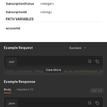
SubscriptionStatus
<integer>
SubscriptionId
<string>
PATH VARIABLES
accountId
Example Request
Success
curl
View More
curl 
--
location 
'https://express-crm-gw.relateddigital.com/
Example Response
Body
Headers (1)
200 OK
json