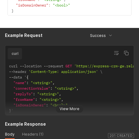
"isDomainOwner"
:
"<bool>"
}
Example Request
Success
curl
curl 
--
location 
--
request 
GET
'https://express-crm-gw.relat
--
header 
'Content-Type: application/json'
--
data '
{
"name"
:
"<string>"
,
"connectionValue"
:
"<string>"
,
"replyTo"
:
"<string>"
,
"fromName"
:
"<string>"
,
"isDomainOwner"
:
"<bool>"
View More
}
'
Example Response
Body
Headers (1)
201 CREATED