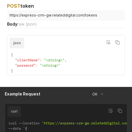
POST
token
https://express-crm-gw.relateddigital.com/tokens
Body
raw
(json)
json
{
"clientName"
:
"<string>"
,
"password"
:
"<string>"
}
Example Request
OK
curl
curl 
--
location 
'https://express-crm-gw.relateddigital.com/
--
data '
{