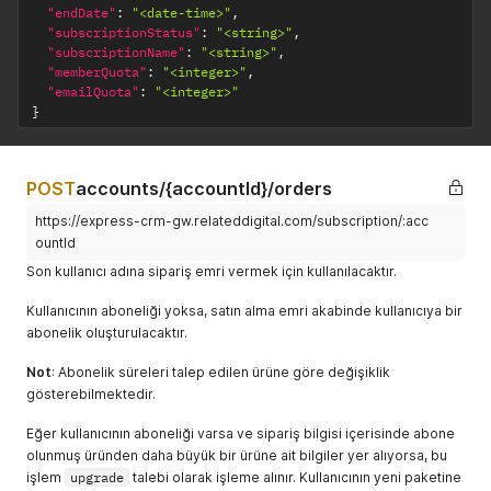
"endDate"
:
"<date-time>"
,
"subscriptionStatus"
:
"<string>"
,
"subscriptionName"
:
"<string>"
,
"memberQuota"
:
"<integer>"
,
"emailQuota"
:
"<integer>"
}
POST
accounts/{accountId}/orders
https://express-crm-gw.relateddigital.com/subscription/:acc
ountId
Son kullanıcı adına sipariş emri vermek için kullanılacaktır.
Kullanıcının aboneliği yoksa, satın alma emri akabinde kullanıcıya bir
abonelik oluşturulacaktır.
Not
: Abonelik süreleri talep edilen ürüne göre değişiklik
gösterebilmektedir.
Eğer kullanıcının aboneliği varsa ve sipariş bilgisi içerisinde abone
olunmuş üründen daha büyük bir ürüne ait bilgiler yer alıyorsa, bu
işlem
upgrade
talebi olarak işleme alınır. Kullanıcının yeni paketine