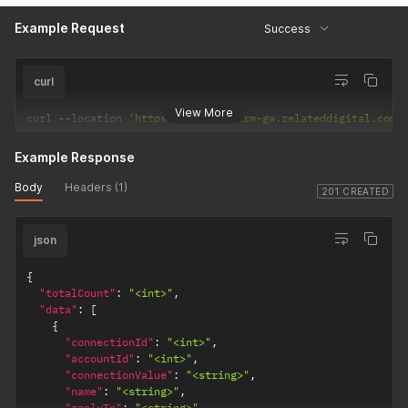
Example Request
Success
curl
View More
curl 
--
location 
'https://express-crm-gw.relateddigital.com/
Example Response
Body
Headers (1)
201 CREATED
json
{
"totalCount"
:
"<int>"
,
"data"
:
[
{
"connectionId"
:
"<int>"
,
"accountId"
:
"<int>"
,
"connectionValue"
:
"<string>"
,
"name"
:
"<string>"
,
"replyTo"
:
"<string>"
,