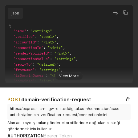
json
{
"name"
:
"<string>"
,
"verified"
:
"<bool>"
,
"accountId"
:
"<int>"
,
"connectionId"
:
"<int>"
,
"senderProfileId"
:
"<int>"
,
"connectionValue"
:
"<string>"
,
"replyTo"
:
"<string>"
,
"fromName"
:
"<string>"
,
"isDomainOwner"
:
"<bool>"
,
View More
"domainId"
:
"<int>"
,
"domainName"
:
"<string>"
,
"emailCampaignDomainStatus"
:
"<int>"
,
"domainStatusChangedDate"
:
"<dateTime>"
,
POST
domain-verification-request
"description"
:
"<string>"
}
https://express-crm-gw.relateddigital.com/connection/acco
untId:int/domain-verification-request/connectionId:int
Alan adı kaydı yapılan gönderici profillerinde doğrulama isteği
göndermek için kullanılır.
AUTHORIZATION
Bearer Token