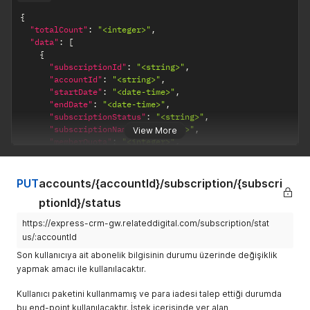
{
"totalCount"
:
"<integer>"
,
"data"
:
[
{
"subscriptionId"
:
"<string>"
,
"accountId"
:
"<string>"
,
"startDate"
:
"<date-time>"
,
"endDate"
:
"<date-time>"
,
"subscriptionStatus"
:
"<string>"
,
"subscriptionName"
:
"<string>"
,
View More
"memberQuota"
:
"<integer>"
,
"emailQuota"
:
"<integer>"
}
]
PUT
accounts/{accountId}/subscription/{subscri
}
ptionId}/status
https://express-crm-gw.relateddigital.com/subscription/stat
us/:accountId
Son kullanıcıya ait abonelik bilgisinin durumu üzerinde değişiklik
yapmak amacı ile kullanılacaktır.
Kullanıcı paketini kullanmamış ve para iadesi talep ettiği durumda
bu end-point kullanılacaktır. İstek içerisinde yer alan