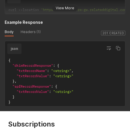
View More
curl 
--
location 
'https://express-crm-gw.relateddigital.com/
Example Response
Body
Headers (1)
201 CREATED
json
{
"dkimRecordResponse"
:
{
"txtRecordName"
:
"<string>"
,
"txtRecordValue"
:
"<string>"
}
,
"spfRecordResponse"
:
{
"txtRecordValue"
:
"<string>"
}
}
Subscriptions