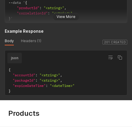
--
data '
{
"productId"
:
"<string>"
,
"correlationId"
:
"<string>"
View More
}
'
Example Response
Body
Headers (1)
201 CREATED
json
{
"accountId"
:
"<string>"
,
"packageId"
:
"<string>"
,
"expireDateTime"
:
"<dateTime>"
}
Products