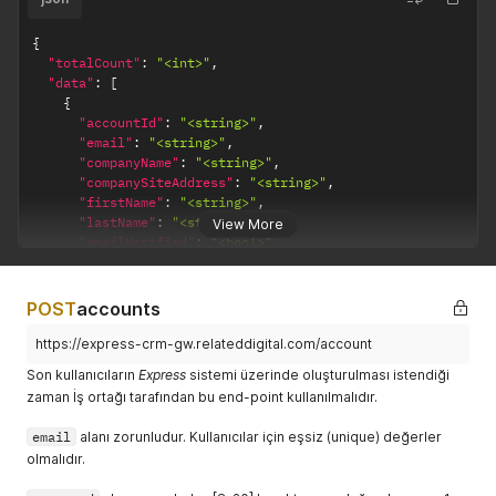
{
"totalCount"
:
"<int>"
,
"data"
:
[
{
"accountId"
:
"<string>"
,
"email"
:
"<string>"
,
"companyName"
:
"<string>"
,
"companySiteAddress"
:
"<string>"
,
"firstName"
:
"<string>"
,
"lastName"
:
"<string>"
,
View More
"emailVerified"
:
"<bool>"
}
]
}
POST
accounts
https://express-crm-gw.relateddigital.com/account
Son kullanıcıların
Express
sistemi üzerinde oluşturulması istendiği
zaman İş ortağı tarafından bu end-point kullanılmalıdır.
email
alanı zorunludur. Kullanıcılar için eşsiz (unique) değerler
olmalıdır.