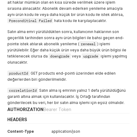
ait haklar mümkün olan en kısa sürede verilmek üzere işlem
sırasına alınacaktır. Abonelik devam ederken yenileme amacıyla
aynı ürün kodu ile veya daha küçük bir ürün kodu ile istek atılırsa,
Preconditinal Failed
hata kodu ile karşılaşılacaktır.
Satın alma emri yürütüldükten sonra, kullanıcının haklarının son
geçerlilik tarihinden sonra aynı ürün bilgileri ile bahsi geçen end-
pointe istek atılarak abonelik yenileme (
renewal
) işlemi
yürütülebilir. Eğer daha küçük ürün veya daha büyük ürün bilgisi ile
tetiklenecek olursa da
downgrade
veya
upgrade
işlemi yapılmış
olunacaktır.
productId
GET products end-pointi üzerinden elde edilen
değerlerden biri gönderilmelidir.
correlationId
Satın alma iş emrinin yalnız 1 defa yürütüldüğünü
garanti altına almak için kullanılacaktır. İş Ortağı tarafından
gönderilecek bu veri, her bir satın alma işlemi için eşsiz olmalıdır.
AUTHORIZATION
Bearer Token
HEADERS
Content-Type
application/json