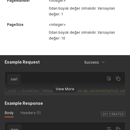
PageNumber
<integer>
0dan büyük değer olmalıdır. Varsayılan
değer: 1
PageSize
<integer>
0dan büyük değer olmalıdır. Varsayılan
değer: 10
Example Request
Success
curl
View More
curl 
--
location 
'https://express-crm-gw.relateddigital.com/
Example Response
Body
Headers (1)
201 CREATED
json