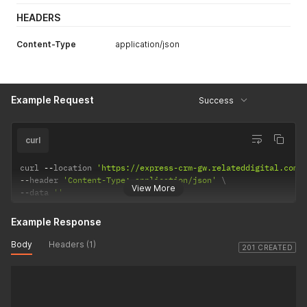
HEADERS
Content-Type
application/json
Example Request
Success
curl
curl 
--
location 
'https://express-crm-gw.relateddigital.com/
--
header 
'Content-Type: application/json'
View More
--
data 
''
Example Response
Body
Headers (1)
201 CREATED