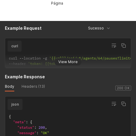
Página
Example Request
Sucesso
curl
curl 
--
location 
-
g 
'{{url}}/api/v1/agents/64/pauses?limit=5
View More
--
header 
'token: {{token}}'
Example Response
Body
Headers (13)
200 OK
json
{
"meta"
:
{
"status"
:
200
,
"message"
:
"OK"