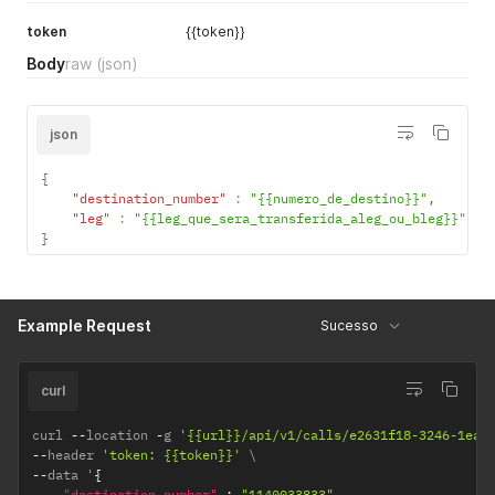
token
{{token}}
Body
raw
(json)
json
{
"destination_number"
:
"{{numero_de_destino}}"
,
"leg"
:
"{{leg_que_sera_transferida_aleg_ou_bleg}}"
}
Example Request
Sucesso
curl
curl 
--
location 
-
g 
'{{url}}/api/v1/calls/e2631f18-3246-1ea2
--
header 
'token: {{token}}'
--
data '
{
"destination_number"
:
"1140033833"
,