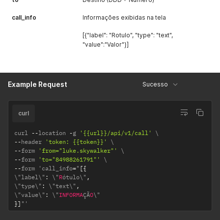
call_info
Informações exibidas na tela
[{"label": "Rotulo", "type": "text",
"value":"Valor"}]
Example Request
Sucesso
curl
curl 
--
location 
-
g 
'{{url}}/api/v1/call'
--
header 
'token: {{token}}'
--
form 
'from="luke.skywalker"'
--
form 
'to="84988261791"'
--
form 'call_info
=
"
[
{
\"label\"
:
 \"
R
ótulo\"
,
\"type\"
:
 \"text\"
,
\"value\"
:
 \"
INFORMA
ÇÃ
O
}
]
"'