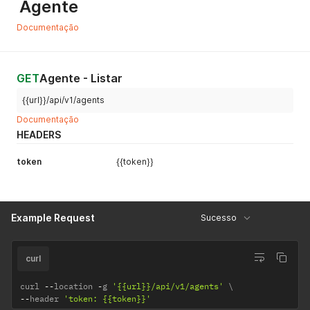
Agente
Documentação
GET
Agente - Listar
{{url}}/api/v1/agents
Documentação
HEADERS
token
{{token}}
Example Request
Sucesso
curl
curl 
--
location 
-
g 
'{{url}}/api/v1/agents'
--
header 
'token: {{token}}'