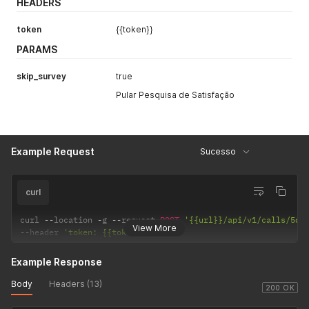
HEADERS
token
{{token}}
PARAMS
skip_survey
true
Pular Pesquisa de Satisfação
Example Request
Sucesso
curl
curl 
--
location 
-
g 
--
request 
POST
'{{url}}/api/v1/calls/5dc
View More
--
header 
'token: {{token}}'
Example Response
Body
Headers (13)
200 OK