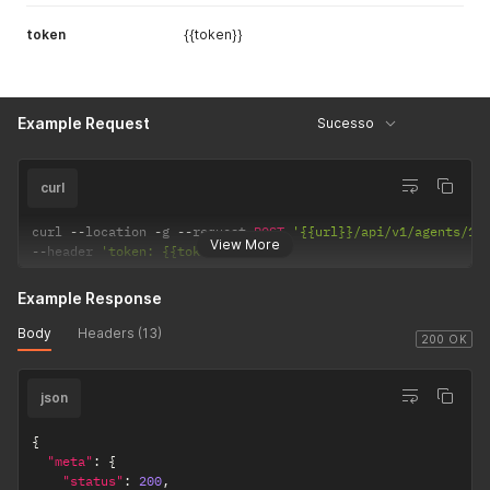
token
{{token}}
Example Request
Sucesso
curl
curl 
--
location 
-
g 
--
request 
POST
'{{url}}/api/v1/agents/17
View More
--
header 
'token: {{token}}'
Example Response
Body
Headers (13)
200 OK
json
{
"meta"
:
{
"status"
:
200
,