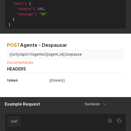
"meta"
:
{
"status"
:
200
,
"message"
:
"OK"
}
}
POST
Agente - Despausar
{{url}}/api/v1/agents/{{agent_id}}/unpause
Documentação
HEADERS
token
{{token}}
Example Request
Sucesso
curl