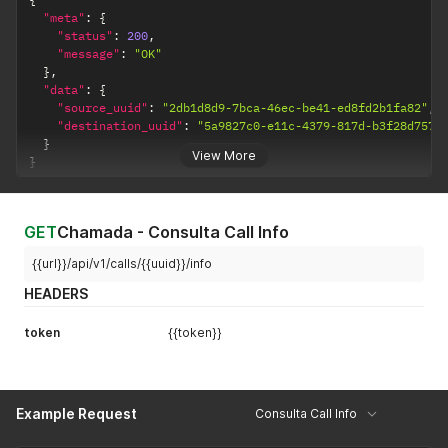
"meta"
:
{
"status"
:
200
,
"message"
:
"OK"
}
,
"data"
:
{
"source_uuid"
:
"2db1d8d9-7bca-46ec-be41-ed8fd2b1fa82"
,
"destination_uuid"
:
"5a9827c0-e11c-4379-817d-b3f28d7570
}
View More
}
GET
Chamada - Consulta Call Info
{{url}}/api/v1/calls/{{uuid}}/info
HEADERS
token
{{token}}
Example Request
Consulta Call Info