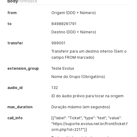
Body
formdata
from
Origem (DDD + Número)
to
84988261791
Destino (DDD + Número)
transfer
999001
Transferir para um destino interno (Sem o
campo FROM marcado)
extension_group
Teste Evolux
Nome do Grupo (Obrigatório)
audio_id
132
ID do áudio prévio para tocar na origem
max_duration
Duração máximo (em segundos)
call_info
[{"label": "Ticket", "type": "text", "value":
"https://suporte.evolux.net.br/front/ticket.f
orm.php?id=2217"}]