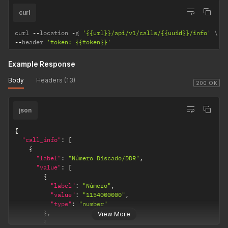
curl
curl 
--
location 
-
g 
'{{url}}/api/v1/calls/{{uuid}}/info'
--
header 
'token: {{token}}'
Example Response
Body
Headers (13)
200 OK
json
{
"call_info"
:
[
{
"label"
:
"Número Discado/DDR"
,
"value"
:
[
{
"label"
:
"Número"
,
"value"
:
"1154000000"
,
"type"
:
"number"
}
,
View More
{