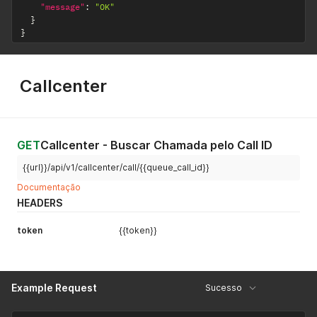
"message"
:
"OK"
}
}
Callcenter
GET
Callcenter - Buscar Chamada pelo Call ID
{{url}}/api/v1/callcenter/call/{{queue_call_id}}
Documentação
HEADERS
token
{{token}}
Example Request
Sucesso