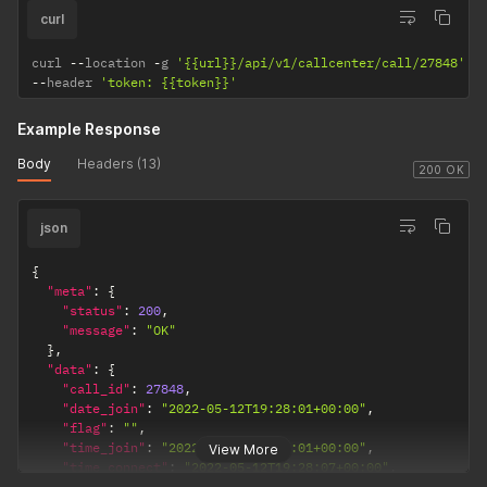
curl
curl 
--
location 
-
g 
'{{url}}/api/v1/callcenter/call/27848'
--
header 
'token: {{token}}'
Example Response
Body
Headers (13)
200 OK
json
{
"meta"
:
{
"status"
:
200
,
"message"
:
"OK"
}
,
"data"
:
{
"call_id"
:
27848
,
"date_join"
:
"2022-05-12T19:28:01+00:00"
,
"flag"
:
""
,
"time_join"
:
"2022-05-12T19:28:01+00:00"
,
View More
"time_connect"
:
"2022-05-12T19:28:07+00:00"
,
"time_leave"
:
"2022-05-12T19:28:13+00:00"
,