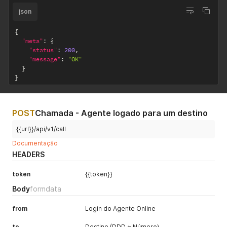
json
{
"meta"
:
{
"status"
:
200
,
"message"
:
"OK"
}
}
POST
Chamada - Agente logado para um destino
{{url}}/api/v1/call
Documentação
HEADERS
token
{{token}}
Body
formdata
from
Login do Agente Online
to
Destino (DDD + Número)