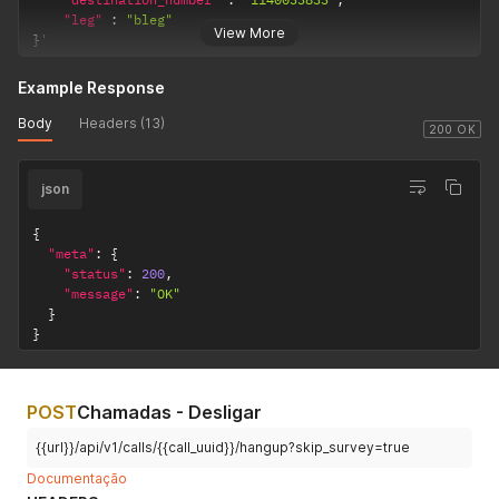
"leg"
:
"bleg"
View More
}
'
Example Response
Body
Headers (13)
200 OK
json
{
"meta"
:
{
"status"
:
200
,
"message"
:
"OK"
}
}
POST
Chamadas - Desligar
{{url}}/api/v1/calls/{{call_uuid}}/hangup?skip_survey=true
Documentação