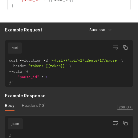
"prev_url"
:
null
,
}
"next_url"
:
null
}
}
Example Request
Sucesso
curl
curl 
--
location 
-
g 
'{{url}}/api/v1/agents/17/pause'
--
header 
'token: {{token}}'
--
data '
{
"pause_id"
:
1
}
'
Example Response
Body
Headers (13)
200 OK
json
{