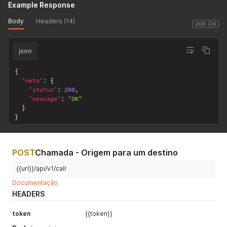
Example Response
Body
Headers (14)
200 OK
json
{
"meta"
:
{
"status"
:
200
,
"message"
:
"OK"
}
}
POST
Chamada - Origem para um destino
{{url}}/api/v1/call
Documentação
HEADERS
token
{{token}}