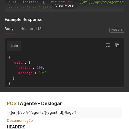
curl 
--
location 
-
g 
--
request 
POST
'{{url}}/api/v1/agents/17
View More
--
header 
'token: {{token}}'
Example Response
Body
Headers (13)
200 OK
json
{
"meta"
:
{
"status"
:
200
,
"message"
:
"OK"
}
}
POST
Agente - Deslogar
{{url}}/api/v1/agents/{{agent_id}}/logoff
Documentação
HEADERS