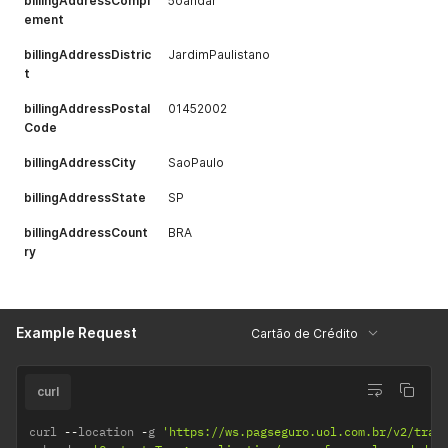
billingAddressCompl
5oandar
ement
billingAddressDistric
JardimPaulistano
t
billingAddressPostal
01452002
Code
billingAddressCity
SaoPaulo
billingAddressState
SP
billingAddressCount
BRA
ry
Example Request
Cartão de Crédito
curl
curl 
--
location 
-
g 
'https://ws.pagseguro.uol.com.br/v2/tran