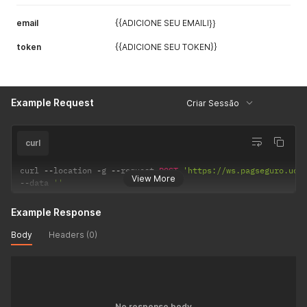
email
{{ADICIONE SEU EMAILl}}
token
{{ADICIONE SEU TOKEN}}
Example Request
Criar Sessão
curl
curl 
--
location 
-
g 
--
request 
POST
'https://ws.pagseguro.uol
View More
--
data 
''
Example Response
Body
Headers (0)
No response body