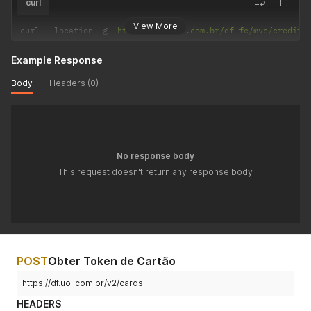
curl
View More
curl 
--
location 
-
g 
'https://df.uol.com.br/df-fe/mvc/creditc
Example Response
Body
Headers (0)
No response body
This request doesn't return any response body
POST
Obter Token de Cartão
https://df.uol.com.br/v2/cards
HEADERS