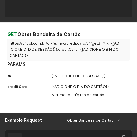
GET
Obter Bandeira de Cartão
https://df.uol.com.br/df-fe/mvc/creditcard/v1/getBin?tk={{AD
ICIONE O ID DE SESSÃO}}&creditCard={{ADICIONE O BIN DO
CARTÃO}}
PARAMS
tk
{{ADICIONE O ID DE SESSÃO}}
creditCard
{{ADICIONE O BIN DO CARTÃO}}
6 Primeiros dígitos do cartão
Example Request
Obter Bandeira de Cartão