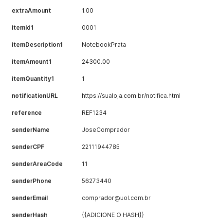
extraAmount
1.00
itemId1
0001
itemDescription1
NotebookPrata
itemAmount1
24300.00
itemQuantity1
1
notificationURL
https://sualoja.com.br/notifica.html
reference
REF1234
senderName
JoseComprador
senderCPF
22111944785
senderAreaCode
11
senderPhone
56273440
senderEmail
comprador@uol.com.br
senderHash
{{ADICIONE O HASH}}