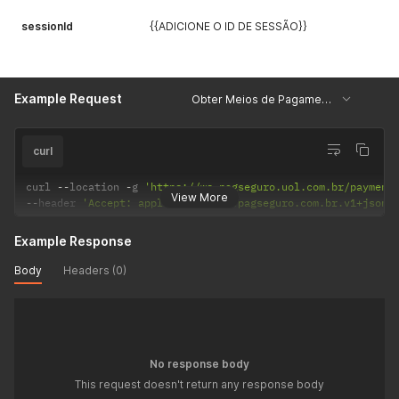
sessionId
{{ADICIONE O ID DE SESSÃO}}
Example Request
Obter Meios de Pagamento
curl
curl 
--
location 
-
g 
'https://ws.pagseguro.uol.com.br/payment
View More
--
header 
'Accept: application/vnd.pagseguro.com.br.v1+json;
Example Response
Body
Headers (0)
No response body
This request doesn't return any response body