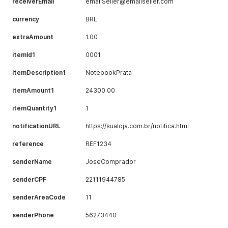
receiverEmail
emailSeller@emailseller.com
currency
BRL
extraAmount
1.00
itemId1
0001
itemDescription1
NotebookPrata
itemAmount1
24300.00
itemQuantity1
1
notificationURL
https://sualoja.com.br/notifica.html
reference
REF1234
senderName
JoseComprador
senderCPF
22111944785
senderAreaCode
11
senderPhone
56273440