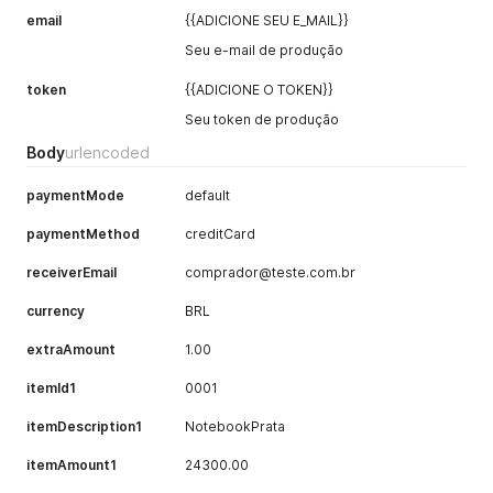
email
{{ADICIONE SEU E_MAIL}}
Seu e-mail de produção
token
{{ADICIONE O TOKEN}}
Seu token de produção
Body
urlencoded
paymentMode
default
paymentMethod
creditCard
receiverEmail
comprador@teste.com.br
currency
BRL
extraAmount
1.00
itemId1
0001
itemDescription1
NotebookPrata
itemAmount1
24300.00