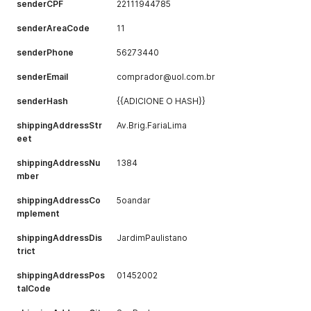
senderCPF
22111944785
senderAreaCode
11
senderPhone
56273440
senderEmail
comprador@uol.com.br
senderHash
{{ADICIONE O HASH}}
shippingAddressStr
Av.Brig.FariaLima
eet
shippingAddressNu
1384
mber
shippingAddressCo
5oandar
mplement
shippingAddressDis
JardimPaulistano
trict
shippingAddressPos
01452002
talCode