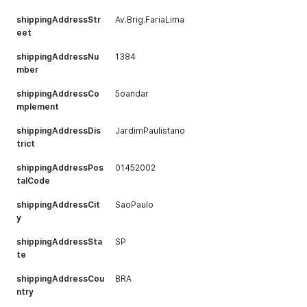
shippingAddressStr
Av.Brig.FariaLima
eet
shippingAddressNu
1384
mber
shippingAddressCo
5oandar
mplement
shippingAddressDis
JardimPaulistano
trict
shippingAddressPos
01452002
talCode
shippingAddressCit
SaoPaulo
y
shippingAddressSta
SP
te
shippingAddressCou
BRA
ntry