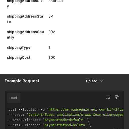
shippingAddressCit
SaoPaulo
y
shippingAddressSta
SP
te
shippingAddressCou
BRA
ntry
shippingType
1
shippingCost
1.00
Example Request
Boleto
curl
curl 
--
location 
-
g 
'https://ws.pagseguro.uol.com.br/v2/tran
--
header 
'Content-Type: application/x-www-form-urlencoded'
--
data
-
urlencode 
'paymentMode=default'
--
data
-
urlencode 
'paymentMethod=boleto'