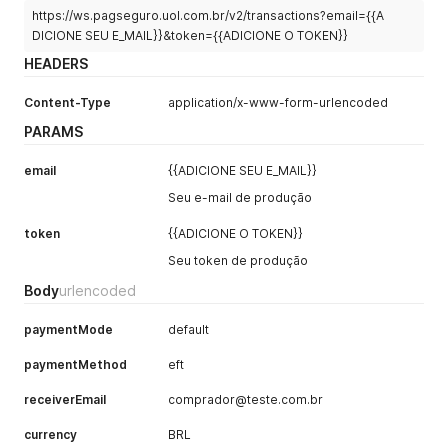
https://ws.pagseguro.uol.com.br/v2/transactions?email={{A
DICIONE SEU E_MAIL}}&token={{ADICIONE O TOKEN}}
HEADERS
Content-Type
application/x-www-form-urlencoded
PARAMS
email
{{ADICIONE SEU E_MAIL}}
Seu e-mail de produção
token
{{ADICIONE O TOKEN}}
Seu token de produção
Body
urlencoded
paymentMode
default
paymentMethod
eft
receiverEmail
comprador@teste.com.br
currency
BRL