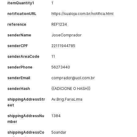
itemQuantity1
1
notificationURL
https://sualoja.com.br/notifica.html
reference
REF1234
senderName
JoseComprador
senderCPF
22111944785
senderAreaCode
11
senderPhone
56273440
senderEmail
comprador@uol.com.br
senderHash
{{ADICIONE O HASH}}
shippingAddressStr
Av.Brig.FariaLima
eet
shippingAddressNu
1384
mber
shippingAddressCo
5oandar