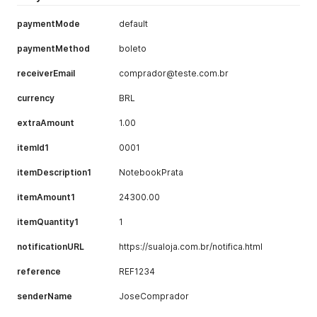
paymentMode
default
paymentMethod
boleto
receiverEmail
comprador@teste.com.br
currency
BRL
extraAmount
1.00
itemId1
0001
itemDescription1
NotebookPrata
itemAmount1
24300.00
itemQuantity1
1
notificationURL
https://sualoja.com.br/notifica.html
reference
REF1234
senderName
JoseComprador