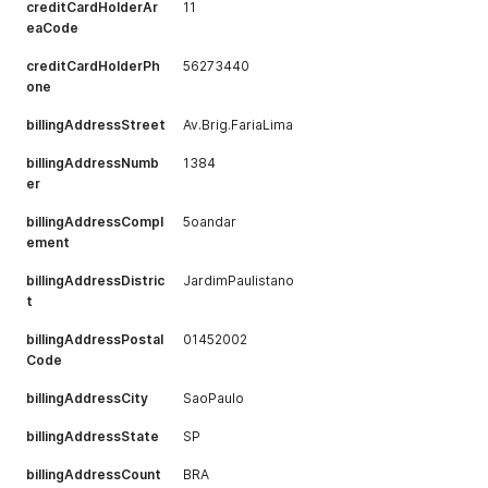
creditCardHolderAr
11
eaCode
creditCardHolderPh
56273440
one
billingAddressStreet
Av.Brig.FariaLima
billingAddressNumb
1384
er
billingAddressCompl
5oandar
ement
billingAddressDistric
JardimPaulistano
t
billingAddressPostal
01452002
Code
billingAddressCity
SaoPaulo
billingAddressState
SP
billingAddressCount
BRA