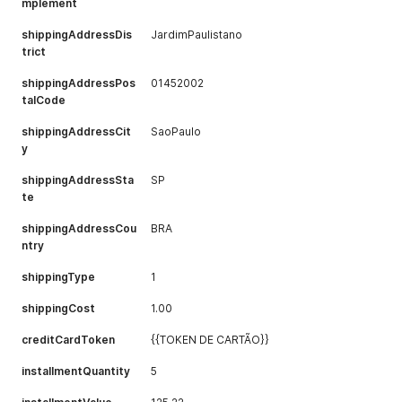
mplement
shippingAddressDis
JardimPaulistano
trict
shippingAddressPos
01452002
talCode
shippingAddressCit
SaoPaulo
y
shippingAddressSta
SP
te
shippingAddressCou
BRA
ntry
shippingType
1
shippingCost
1.00
creditCardToken
{{TOKEN DE CARTÃO}}
installmentQuantity
5