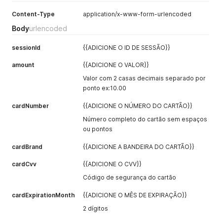
Content-Type
application/x-www-form-urlencoded
Body
urlencoded
sessionId
{{ADICIONE O ID DE SESSÃO}}
amount
{{ADICIONE O VALOR}}
Valor com 2 casas decimais separado por
ponto ex:10.00
cardNumber
{{ADICIONE O NÚMERO DO CARTÃO}}
Número completo do cartão sem espaços
ou pontos
cardBrand
{{ADICIONE A BANDEIRA DO CARTÃO}}
cardCvv
{{ADICIONE O CVV}}
Código de segurança do cartão
cardExpirationMonth
{{ADICIONE O MÊS DE EXPIRAÇÃO}}
2 dígitos