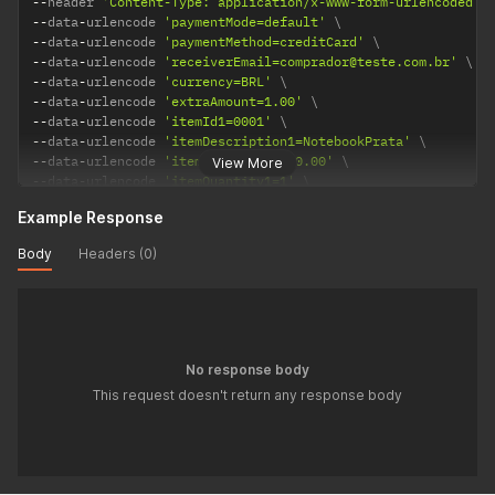
--
header 
'Content-Type: application/x-www-form-urlencoded'
--
data
-
urlencode 
'paymentMode=default'
--
data
-
urlencode 
'paymentMethod=creditCard'
--
data
-
urlencode 
'receiverEmail=comprador@teste.com.br'
--
data
-
urlencode 
'currency=BRL'
--
data
-
urlencode 
'extraAmount=1.00'
--
data
-
urlencode 
'itemId1=0001'
--
data
-
urlencode 
'itemDescription1=NotebookPrata'
--
data
-
urlencode 
'itemAmount1=24300.00'
View More
--
data
-
urlencode 
'itemQuantity1=1'
--
data
-
urlencode 
'notificationURL=https://sualoja.com.br/no
Example Response
--
data
-
urlencode 
'reference=REF1234'
--
data
-
urlencode 
'senderName=JoseComprador'
Body
Headers (0)
--
data
-
urlencode 
'senderCPF=22111944785'
--
data
-
urlencode 
'senderAreaCode=11'
--
data
-
urlencode 
'senderPhone=56273440'
--
data
-
urlencode 
'senderEmail=comprador@uol.com.br'
--
data
-
urlencode 
'senderHash={{ADICIONE O HASH}}'
--
data
-
urlencode 
'shippingAddressStreet=Av.Brig.FariaLima'
No response body
--
data
-
urlencode 
'shippingAddressNumber=1384'
This request doesn't return any response body
--
data
-
urlencode 
'shippingAddressComplement=5oandar'
--
data
-
urlencode 
'shippingAddressDistrict=JardimPaulistano'
--
data
-
urlencode 
'shippingAddressPostalCode=01452002'
--
data
-
urlencode 
'shippingAddressCity=SaoPaulo'
--
data
-
urlencode 
'shippingAddressState=SP'