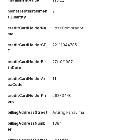
installmentValue
125.22
noInterestInstallmen
2
tQuantity
creditCardHolderNa
JoseComprador
me
creditCardHolderCP
22111944785
F
creditCardHolderBir
27/10/1987
thDate
creditCardHolderAr
11
eaCode
creditCardHolderPh
56273440
one
billingAddressStreet
Av.Brig.FariaLima
billingAddressNumb
1384
er