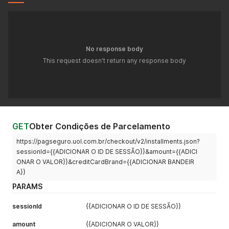
No response body
This request doesn't return any response body
GET
Obter Condições de Parcelamento
https://pagseguro.uol.com.br/checkout/v2/installments.json?
sessionId={{ADICIONAR O ID DE SESSÃO}}&amount={{ADICI
ONAR O VALOR}}&creditCardBrand={{ADICIONAR BANDEIR
A}}
PARAMS
sessionId
{{ADICIONAR O ID DE SESSÃO}}
amount
{{ADICIONAR O VALOR}}