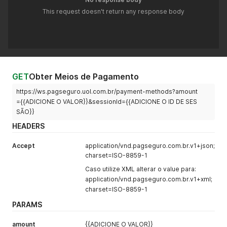
This request doesn't return any response body
GET
Obter Meios de Pagamento
https://ws.pagseguro.uol.com.br/payment-methods?amount
={{ADICIONE O VALOR}}&sessionId={{ADICIONE O ID DE SES
SÃO}}
HEADERS
Accept
application/vnd.pagseguro.com.br.v1+json;
charset=ISO-8859-1
Caso utilize XML alterar o value para:
application/vnd.pagseguro.com.br.v1+xml;
charset=ISO-8859-1
PARAMS
amount
{{ADICIONE O VALOR}}