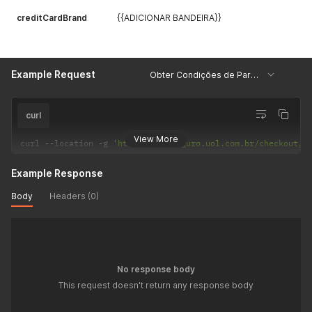
creditCardBrand
{{ADICIONAR BANDEIRA}}
Example Request
Obter Condições de Parcelamento
curl
View More
curl 
--
location 
-
g 
'https://pagseguro.uol.com.br/checkout/v
Example Response
Body
Headers (0)
No response body
This request doesn't return any response body