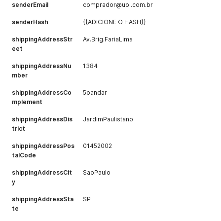
senderEmail
comprador@uol.com.br
senderHash
{{ADICIONE O HASH}}
shippingAddressStr
Av.Brig.FariaLima
eet
shippingAddressNu
1384
mber
shippingAddressCo
5oandar
mplement
shippingAddressDis
JardimPaulistano
trict
shippingAddressPos
01452002
talCode
shippingAddressCit
SaoPaulo
y
shippingAddressSta
SP
te