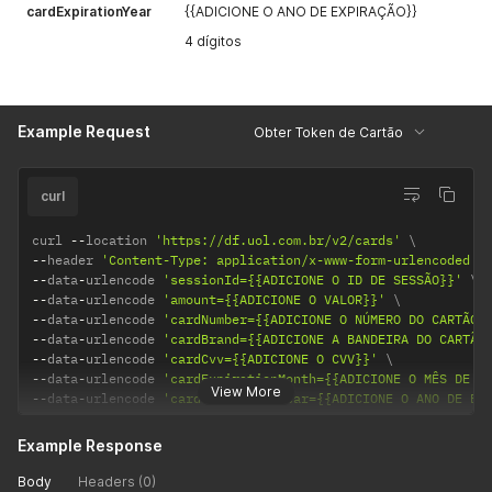
cardExpirationYear
{{ADICIONE O ANO DE EXPIRAÇÃO}}
4 dígitos
Example Request
Obter Token de Cartão
curl
curl 
--
location 
'https://df.uol.com.br/v2/cards'
--
header 
'Content-Type: application/x-www-form-urlencoded'
--
data
-
urlencode 
'sessionId={{ADICIONE O ID DE SESSÃO}}'
--
data
-
urlencode 
'amount={{ADICIONE O VALOR}}'
--
data
-
urlencode 
'cardNumber={{ADICIONE O NÚMERO DO CARTÃO}
--
data
-
urlencode 
'cardBrand={{ADICIONE A BANDEIRA DO CARTÃO
--
data
-
urlencode 
'cardCvv={{ADICIONE O CVV}}'
--
data
-
urlencode 
'cardExpirationMonth={{ADICIONE O MÊS DE E
View More
--
data
-
urlencode 
'cardExpirationYear={{ADICIONE O ANO DE EX
Example Response
Body
Headers (0)