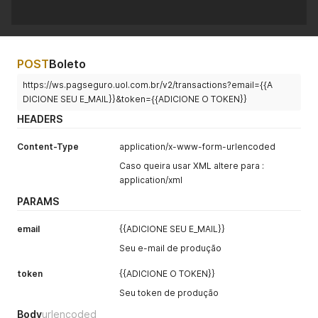
POST
Boleto
https://ws.pagseguro.uol.com.br/v2/transactions?email={{A
DICIONE SEU E_MAIL}}&token={{ADICIONE O TOKEN}}
HEADERS
Content-Type
application/x-www-form-urlencoded
Caso queira usar XML altere para :
application/xml
PARAMS
email
{{ADICIONE SEU E_MAIL}}
Seu e-mail de produção
token
{{ADICIONE O TOKEN}}
Seu token de produção
Body
urlencoded