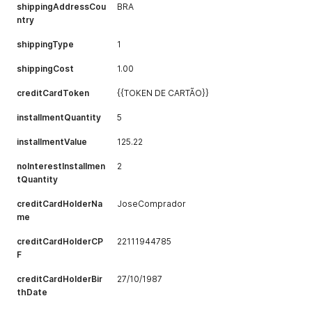
shippingAddressCou
BRA
ntry
shippingType
1
shippingCost
1.00
creditCardToken
{{TOKEN DE CARTÃO}}
installmentQuantity
5
installmentValue
125.22
noInterestInstallmen
2
tQuantity
creditCardHolderNa
JoseComprador
me
creditCardHolderCP
22111944785
F
creditCardHolderBir
27/10/1987
thDate