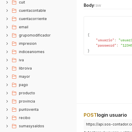
cuit
Body
raw
cuentacontable
cuentacorriente
email
{
grupomodificador
"usuario"
:
"usuar
impresion
"password"
:
"1234
}
indiceaniomes
iva
libroiva
mayor
pago
producto
provincia
puntoventa
POST
login usuario
recibo
https://api.sos-contador.
sumasysaldos