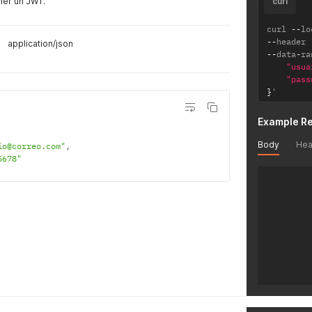
ener un JWT.
curl
curl 
--
lo
--
header 
application/json
--
data
-
ra
"usua
"pass
}
'
Example R
Body
Hea
io@correo.com"
,
5678"