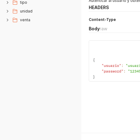
Autenticar al usuario y obt
tipo
HEADERS
unidad
Content-Type
venta
Body
raw
{
"usuario"
:
"usuar
"password"
:
"1234
}