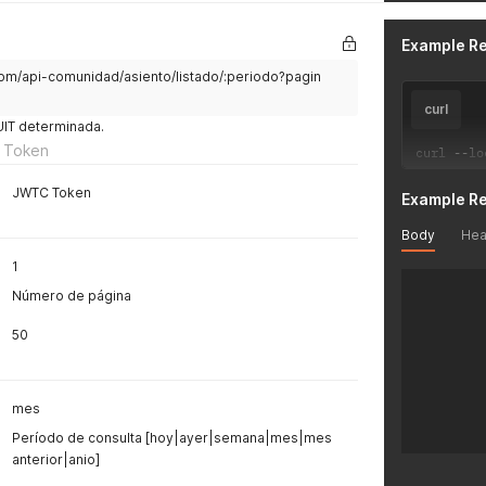
Example R
com/api-comunidad/asiento/listado/:periodo?pagin
curl
UIT determinada.
 Token
curl 
--
lo
JWTC Token
Example R
Body
Hea
1
Número de página
50
mes
Período de consulta [hoy|ayer|semana|mes|mes
anterior|anio]