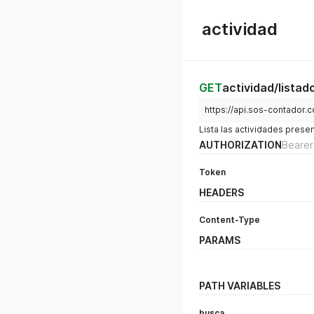
actividad
GET
actividad/listad
https://api.sos-contador.
Lista las actividades prese
AUTHORIZATION
Bearer
Token
HEADERS
Content-Type
PARAMS
PATH VARIABLES
busca