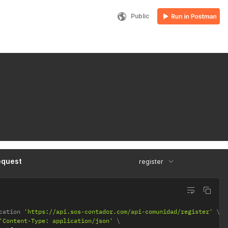
Public
equest
register
cation 
'https://api.sos-contador.com/api-comunidad/register'
'Content-Type: application/json'