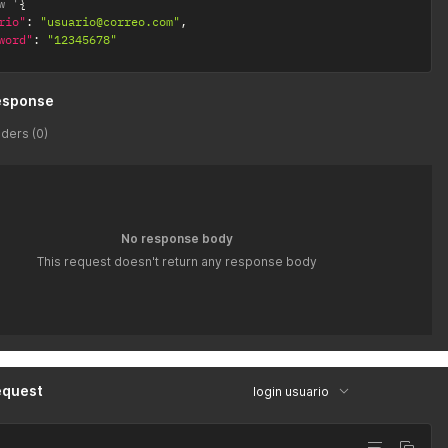
w '
{
rio"
:
"usuario@correo.com"
,
word"
:
"12345678"
esponse
ders (0)
No response body
This request doesn't return any response body
equest
login usuario