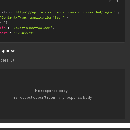
cation 
'https://api.sos-contador.com/api-comunidad/login'
'Content-Type: application/json'
w '
{
rio"
:
"usuario@correo.com"
,
word"
:
"12345678"
esponse
ders (0)
No response body
This request doesn't return any response body