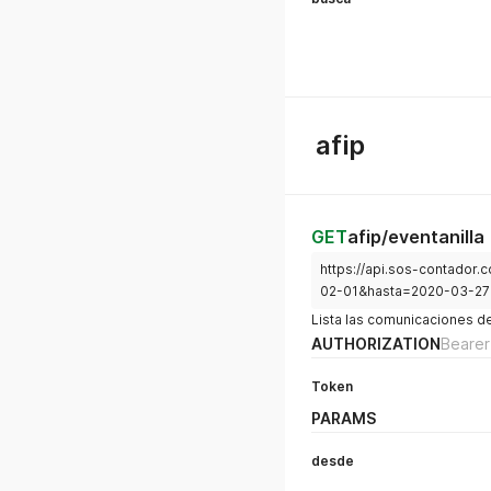
afip
GET
afip/eventanilla
https://api.sos-contador
02-01&hasta=2020-03-27
Lista las comunicaciones d
AUTHORIZATION
Bearer
Token
PARAMS
desde