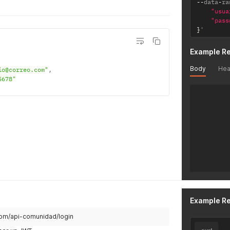
--
data
-
ra
"usua
"pass
}
'
Example R
Body
Hea
io@correo.com"
,
5678"
Example R
com/api-comunidad/login