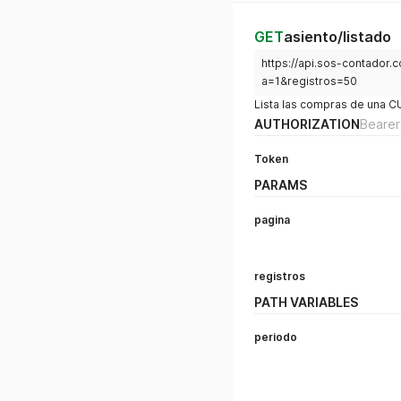
GET
asiento/listado
https://api.sos-contador.
a=1&registros=50
Lista las compras de una C
AUTHORIZATION
Bearer
Token
PARAMS
pagina
registros
PATH VARIABLES
periodo