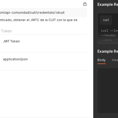
Example R
om/api-comunidad/cuit/credentials/:idcuit
nticado, obtener el JWTC de la CUIT con la que se
curl
curl 
--
lo
 Token
--
header 
--
data 
''
JWT Token
Example R
application/json
Body
Hea