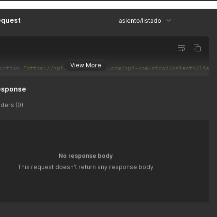
equest
asiento/listado
View More
cation 
'https://api.sos-contador.com/api-comunidad/asiento/lista
esponse
ders (0)
No response body
This request doesn't return any response body