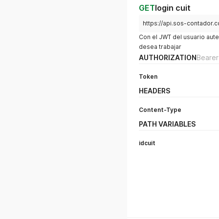
GET
login cuit
https://api.sos-contador.c
Con el JWT del usuario aute
desea trabajar
AUTHORIZATION
Bearer
Token
HEADERS
Content-Type
PATH VARIABLES
idcuit