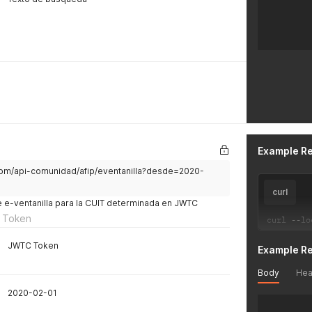
Example R
.com/api-comunidad/afip/eventanilla?desde=2020-
curl
e e-ventanilla para la CUIT determinada en JWTC
 Token
curl 
--
lo
JWTC Token
Example R
Body
Hea
2020-02-01