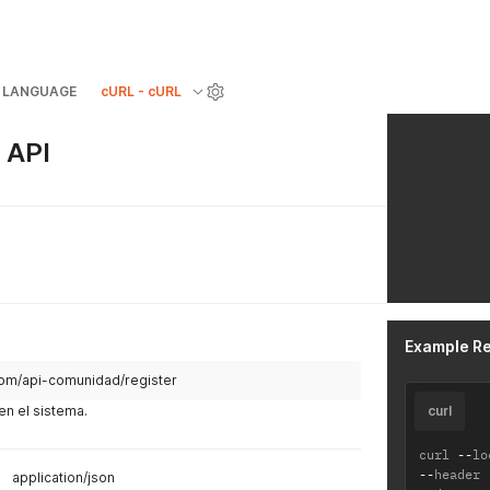
LANGUAGE
cURL - cURL
 API
Example R
com/api-comunidad/register
en el sistema.
curl
curl 
--
lo
--
header 
application/json