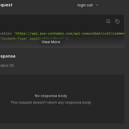
equest
login cuit
cation 
'https://api.sos-contador.com/api-comunidad/cuit/credenti
'Content-Type: application/json'
View More
esponse
ders (0)
No response body
This request doesn't return any response body