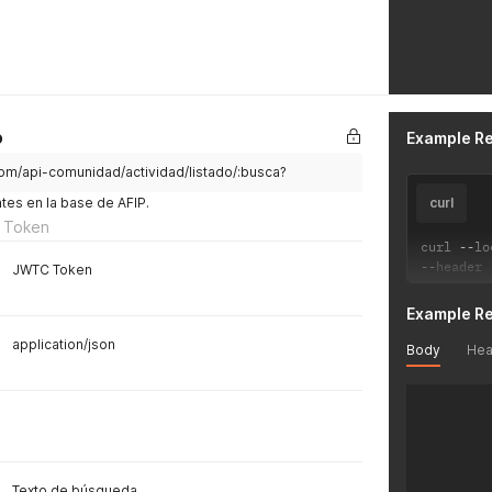
o
Example R
com/api-comunidad/actividad/listado/:busca?
ntes en la base de AFIP.
curl
 Token
curl 
--
lo
--
header 
JWTC Token
Example R
application/json
Body
Hea
Texto de búsqueda