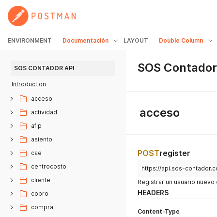
ENVIRONMENT
Documentación
LAYOUT
Double Column
SOS Contador
SOS CONTADOR API
Introduction
acceso
acceso
actividad
afip
asiento
POST
register
cae
centrocosto
https://api.sos-contador.
cliente
Registrar un usuario nuevo 
HEADERS
cobro
compra
Content-Type