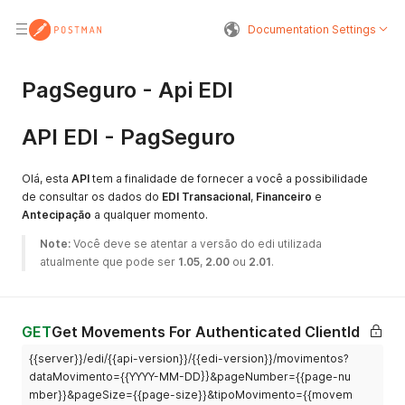
Documentation Settings
PagSeguro - Api EDI
API EDI - PagSeguro
Olá, esta
API
tem a finalidade de fornecer a você a possibilidade
de consultar os dados do
EDI Transacional
,
Financeiro
e
Antecipação
a qualquer momento.
Note:
 Você deve se atentar a versão do edi utilizada 
atualmente que pode ser 
1.05
, 
2.00
 ou 
2.01
.
GET
Get Movements For Authenticated ClientId
{{server}}/edi/{{api-version}}/{{edi-version}}/movimentos?
dataMovimento={{YYYY-MM-DD}}&pageNumber={{page-nu
mber}}&pageSize={{page-size}}&tipoMovimento={{movem