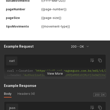
dataMovimento
{{YYYY-MM-DD}}
pageNumber
{{page-number}}
pageSize
{{page-size}}
tipoMovimento
{{movement-type}}
Example Request
200 - OK
curl
curl 
--
location 
'https://edi.api.pagseguro.com.br/edi/v1/2.
View More
--
header 
'Authorization: Basic MTAzMfQ4MDEzOjMyYjJmOWZiYmI0
Example Response
Body
Headers (4)
200 OK
json