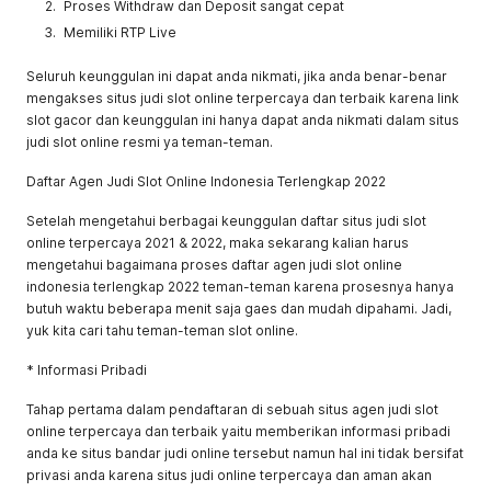
Proses Withdraw dan Deposit sangat cepat
Memiliki RTP Live
Seluruh keunggulan ini dapat anda nikmati, jika anda benar-benar
mengakses situs judi slot online terpercaya dan terbaik karena link
slot gacor dan keunggulan ini hanya dapat anda nikmati dalam situs
judi slot online resmi ya teman-teman.
Daftar Agen Judi Slot Online Indonesia Terlengkap 2022
Setelah mengetahui berbagai keunggulan daftar situs judi slot
online terpercaya 2021 & 2022, maka sekarang kalian harus
mengetahui bagaimana proses daftar agen judi slot online
indonesia terlengkap 2022 teman-teman karena prosesnya hanya
butuh waktu beberapa menit saja gaes dan mudah dipahami. Jadi,
yuk kita cari tahu teman-teman slot online.
* Informasi Pribadi
Tahap pertama dalam pendaftaran di sebuah situs agen judi slot
online terpercaya dan terbaik yaitu memberikan informasi pribadi
anda ke situs bandar judi online tersebut namun hal ini tidak bersifat
privasi anda karena situs judi online terpercaya dan aman akan