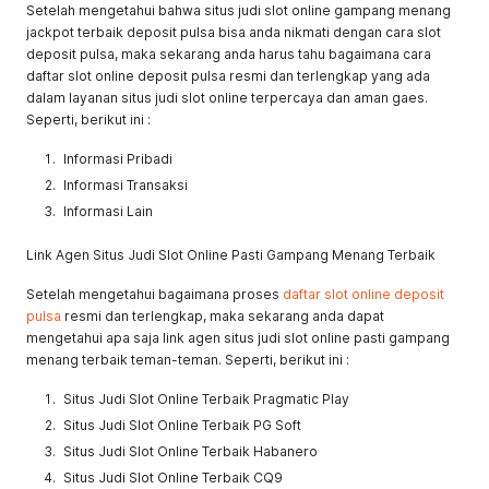
Setelah mengetahui bahwa situs judi slot online gampang menang
jackpot terbaik deposit pulsa bisa anda nikmati dengan cara slot
deposit pulsa, maka sekarang anda harus tahu bagaimana cara
daftar slot online deposit pulsa resmi dan terlengkap yang ada
dalam layanan situs judi slot online terpercaya dan aman gaes.
Seperti, berikut ini :
Informasi Pribadi
Informasi Transaksi
Informasi Lain
Link Agen Situs Judi Slot Online Pasti Gampang Menang Terbaik
Setelah mengetahui bagaimana proses
daftar slot online deposit
pulsa
resmi dan terlengkap, maka sekarang anda dapat
mengetahui apa saja link agen situs judi slot online pasti gampang
menang terbaik teman-teman. Seperti, berikut ini :
Situs Judi Slot Online Terbaik Pragmatic Play
Situs Judi Slot Online Terbaik PG Soft
Situs Judi Slot Online Terbaik Habanero
Situs Judi Slot Online Terbaik CQ9