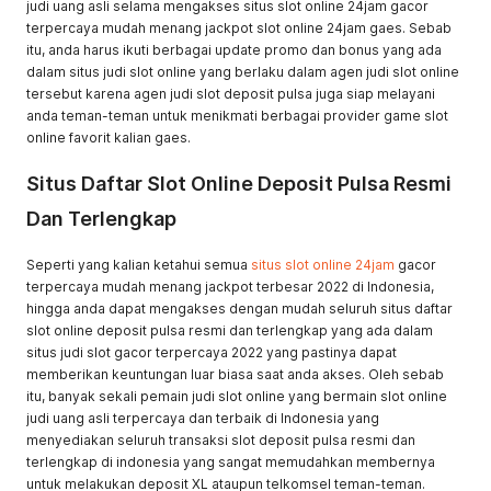
judi uang asli selama mengakses situs slot online 24jam gacor
terpercaya mudah menang jackpot slot online 24jam gaes. Sebab
itu, anda harus ikuti berbagai update promo dan bonus yang ada
dalam situs judi slot online yang berlaku dalam agen judi slot online
tersebut karena agen judi slot deposit pulsa juga siap melayani
anda teman-teman untuk menikmati berbagai provider game slot
online favorit kalian gaes.
Situs Daftar Slot Online Deposit Pulsa Resmi
Dan Terlengkap
Seperti yang kalian ketahui semua
situs slot online 24jam
gacor
terpercaya mudah menang jackpot terbesar 2022 di Indonesia,
hingga anda dapat mengakses dengan mudah seluruh situs daftar
slot online deposit pulsa resmi dan terlengkap yang ada dalam
situs judi slot gacor terpercaya 2022 yang pastinya dapat
memberikan keuntungan luar biasa saat anda akses. Oleh sebab
itu, banyak sekali pemain judi slot online yang bermain slot online
judi uang asli terpercaya dan terbaik di Indonesia yang
menyediakan seluruh transaksi slot deposit pulsa resmi dan
terlengkap di indonesia yang sangat memudahkan membernya
untuk melakukan deposit XL ataupun telkomsel teman-teman.