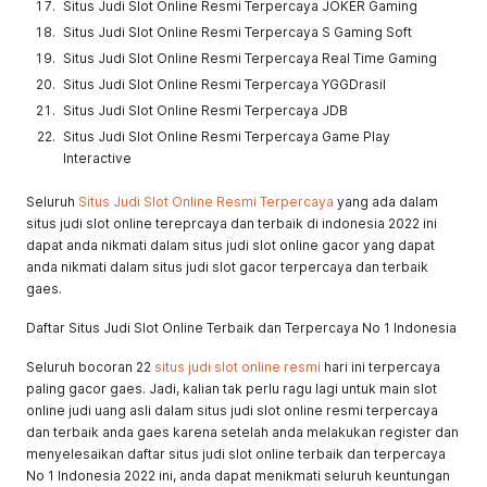
Situs Judi Slot Online Resmi Terpercaya JOKER Gaming
Situs Judi Slot Online Resmi Terpercaya S Gaming Soft
Situs Judi Slot Online Resmi Terpercaya Real Time Gaming
Situs Judi Slot Online Resmi Terpercaya YGGDrasil
Situs Judi Slot Online Resmi Terpercaya JDB
Situs Judi Slot Online Resmi Terpercaya Game Play
Interactive
Seluruh
Situs Judi Slot Online Resmi Terpercaya
yang ada dalam
situs judi slot online tereprcaya dan terbaik di indonesia 2022 ini
dapat anda nikmati dalam situs judi slot online gacor yang dapat
anda nikmati dalam situs judi slot gacor terpercaya dan terbaik
gaes.
Daftar Situs Judi Slot Online Terbaik dan Terpercaya No 1 Indonesia
Seluruh bocoran 22
situs judi slot online resmi
hari ini terpercaya
paling gacor gaes. Jadi, kalian tak perlu ragu lagi untuk main slot
online judi uang asli dalam situs judi slot online resmi terpercaya
dan terbaik anda gaes karena setelah anda melakukan register dan
menyelesaikan daftar situs judi slot online terbaik dan terpercaya
No 1 Indonesia 2022 ini, anda dapat menikmati seluruh keuntungan