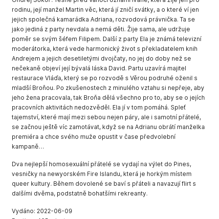
rodinu, její manžel Martin věc, která jí zničí svátky, a o které ví jen
jejich společná kamarádka Adriana, rozvodová právnička. Ta se
jako jediná z party nevdala a nemá děti. Žije sama, ale udržuje
poměr se svým šéfem Filipem. Další z party Ela je známá televizní
moderátorka, která vede harmonický život s překladatelem knih
Andrejem a jejich desetiletými dvojčaty, no jej do doby než se
nečekaně objeví její bývalá láska David. Partu uzavírá majitel
restaurace Vláďa, který se po rozvodě s Věrou podruhé oženil s
mladší Broňou. Po zkušenostech z minulého vztahu si nepřeje, aby
jeho žena pracovala, tak Broňa dělá všechno pro to, aby se o jejích
pracovních aktivitách nedozvěděl. Ela jí v tom pomáhá. Spleť
tajemství, které mají mezi sebou nejen páry, ale i samotní přátelé,
se začnou ještě víc zamotávat, když se na Adrianu obrátí manželka
premiéra a chce svého muže opustit v čase předvolební
kampaně…
Dva nejlepší homosexuální přátelé se vydají na výlet do Pines,
vesničky na newyorském Fire Islandu, která je horkým místem
queer kultury. Během dovolené se baví s přáteli a navazují flirt s
dalšími dvěma, podstatně bohatšími rekreanty.
Vydáno: 2022-06-09