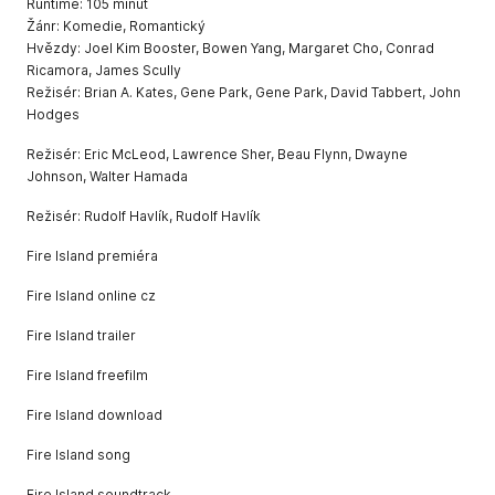
Runtime: 105 minut
Žánr: Komedie, Romantický
Hvězdy: Joel Kim Booster, Bowen Yang, Margaret Cho, Conrad
Ricamora, James Scully
Režisér: Brian A. Kates, Gene Park, Gene Park, David Tabbert, John
Hodges
Režisér: Eric McLeod, Lawrence Sher, Beau Flynn, Dwayne
Johnson, Walter Hamada
Režisér: Rudolf Havlík, Rudolf Havlík
Fire Island premiéra
Fire Island online cz
Fire Island trailer
Fire Island freefilm
Fire Island download
Fire Island song
Fire Island soundtrack