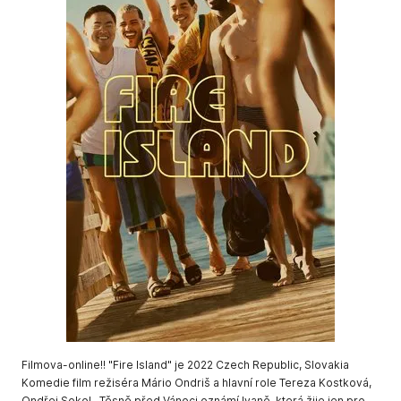
Filmova-online!! "Fire Island" je 2022 Czech Republic, Slovakia
Komedie film režiséra Mário Ondriš a hlavní role Tereza Kostková,
Ondřej Sokol . Těsně před Vánoci oznámí Ivaně, která žije jen pro