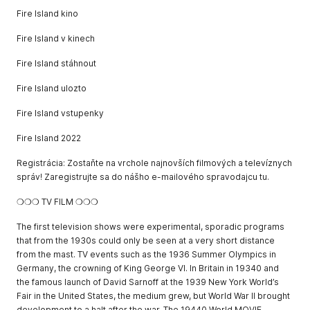
Fire Island kino
Fire Island v kinech
Fire Island stáhnout
Fire Island ulozto
Fire Island vstupenky
Fire Island 2022
Registrácia: Zostaňte na vrchole najnovších filmových a televíznych
správ! Zaregistrujte sa do nášho e-mailového spravodajcu tu.
❍❍❍ TV FILM ❍❍❍
The first television shows were experimental, sporadic programs
that from the 1930s could only be seen at a very short distance
from the mast. TV events such as the 1936 Summer Olympics in
Germany, the crowning of King George VI. In Britain in 19340 and
the famous launch of David Sarnoff at the 1939 New York World’s
Fair in the United States, the medium grew, but World War II brought
development to a halt after the war. The 19440 World MOVIE