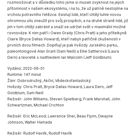
rozmnožovat a v důsledku toho jsme si museli zvyknout na jejich
přítomnost v našem ekosystému, i na to, že už patrně nestojíme na
vrcholu potravního řetězce. Existují lidé, kteří chtějí tuhle novou
ohromnou sílu zneužít pro svůj prospěch, a na druhé straně lidé, již
jim v tom chtějí zabránit a snaží se udržet svět v maximální možné
rovnováze. K nim patří i Owen Grady (Chris Pratt) a jeho přítelkyně
Claire (Bryce Dallas Howard), kteří nabyli patřičné zkušenosti v
prvních dvou filmech. Doplňují je pak hvězdy Jurského parku,
paleontologové Alan Grant (Sam Neill) a Ellie Sattlerová (Laura
Dern) a teoretik s nadhledem Ian Malcolm (Jeff Goldblum).
Vydáno: 2022-06-01
Runtime: 147 minut
Žánr: Dobrodružný, Akční, Vědeckofantastický
Hvězdy: Chris Pratt, Bryce Dallas Howard, Laura Dern, Jeff
Goldblum, Sam Neill
Režisér: John Williams, Steven Spielberg, Frank Marshall, John
Schwartzman, Michael Crichton
Režisér: Eric McLeod, Lawrence Sher, Beau Flynn, Dwayne
Johnson, Walter Hamada
Režisér: Rudolf Havlík, Rudolf Havlík