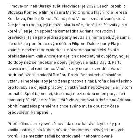
Filmova-online!! "Jurský svět: Nadvláda" je 2022 Czech Republic,
Slovakia Komedie film režiséra Mário Ondriš a hlavní role Tereza
Kostková, Ondřej Sokol . Těsně před Vánoci oznámí Ivaně, která
žije jen pro rodinu, její manžel Martin věc, která jí zničí svátky, a o
které ví jen jejich společná kamarádka Adriana, rozvodová
právnička. Ta se jako jediná z party nevdala a nemá děti. Žije sama,
ale udržuje poměr se svým šéfem Filipem. Další z party Ela je
známá televizní moderátorka, která vede harmonický život s
překladatelem knih Andrejem a jejich desetiletými dvojčaty, no jej
do doby než se nečekaně objeví její bývalá láska David. Partu
uzavírá majitel restaurace Vláďa, který se po rozvodě s Věrou
podruhé oženil s mladší Broňou. Po zkušenostech z minulého
vztahu si nepřeje, aby jeho žena pracovala, tak Broňa dělá všechno
pro to, aby se o jejích pracovních aktivitách nedozvěděl. Ela jí v tom
pomáhá. Spleť tajemství, které mají mezi sebou nejen páry, ale i
samotní přátelé, se začnou ještě víc zamotávat, když se na Adrianu
obrátí manželka premiéra a chce svého muže opustit v čase
předvolební kampaně…
Příběh filmu Jurský svět: Nadvláda se odehrává čtyři roky po
zániku ostrova Isla Nubar, původního domova oživlých jurských
tvorů. Ti se mezitím začali kontrolovaně i nekontrolovaně