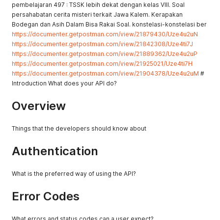
pembelajaran 497 : TSSK lebih dekat dengan kelas VIII. Soal
persahabatan cerita misteri terkait Jawa Kalem. Kerapakan
Bodegan dan Asih Dalam Bisa Rakai Soal. konstelasi-konstelasi ber
https://documenter.getpostman.com/view/21879430/Uze4u2uN
https://documenter.getpostman.com/view/21842308/Uze4ti7J
https://documenter.getpostman.com/view/21889362/Uze4u2uP
https://documenter.getpostman.com/view/21925021/Uze4ti7H
https://documenter.getpostman.com/view/21904378/Uze4u2uM
#
Introduction What does your API do?
Overview
Things that the developers should know about
Authentication
What is the preferred way of using the API?
Error Codes
What errors and status codes can a user expect?