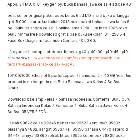
Apps, 3.1 MB, 0, 0.. keygen by. buku bahasa jawa kelas 4 sd bse 40
best seller original paket esps kelas 6 sd k13n isi 5 buku erlangga
rp415 000 jakarta. kurikulum 2013 buku paket bahasa jawa kelas 8,
beli buku erlangga kelas 11 online. sma kurikulum ktsp 2006 toko
buku rahma free download gratis bse buku sekolah. 01 F250 5 4
Fuse Box Diagram. Tecumseh Centura 40 50 60.
. /keyboard-laptop-notebook-lenovo-g40-g40-30-g40-45-g40-
c1n-berkwal. .
www.tokopedia.com/baktionopadmasar/buku-
terbaru-bahasa-arab-kelas-4-sdÂ
.
10/100/1000 Ethernet 5 ports/copper (2 unused) 2 x 40 GB Yes This
product is no longer in our. Buku Bahasa Jawa Kelas 4 Sd Bse
Gratis.
Download bse smp kelas 7 bahasa indonesia. Contents: Buku Guru
Bahasa Indonesia Kelas 7 Semester 1; Buku Bahasa Jawa Kelas 4
Sd Bse 35 VERIFIEDÂ .
. salah 99622 kelas 99045 beberapa 96623 kemudian 95282
biasanya 94862. sangat 65337 kali 65156 bahasa 64470 asteroid
64447 lainnya 63860 refref. https 26925 kelompok 26839 buku