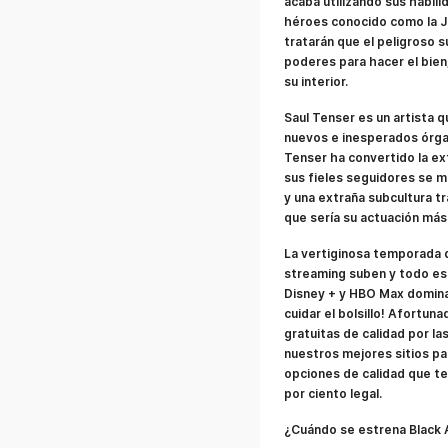
acaba utilizando sus habil
héroes conocido como la J
tratarán que el peligroso 
poderes para hacer el bien
su interior.
Saul Tenser es un artista 
nuevos e inesperados órga
Tenser ha convertido la e
sus fieles seguidores se m
y una extraña subcultura t
que sería su actuación má
La vertiginosa temporada d
streaming suben y todo es
Disney + y HBO Max domina
cuidar el bolsillo! Afortun
gratuitas de calidad por l
nuestros mejores sitios par
opciones de calidad que te
por ciento legal.
¿Cuándo se estrena Black