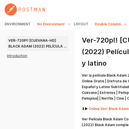
ENVIRONMENT
No Environment
LAYOUT
Double Column
Ver-720p!! [
VER-720P!! [CUEVANA-HD] 
BLACK ADAM (2022) PELÍCULA 
(2022) Pelícu
COMPLETA ONLINE ESPAÑOL Y 
Introduction
LATINO
y latino
Ver la película Black Adam
Online Gratis | Disfruta d
Español y Latino Subtitula
Cuevana | Estrenos | Pelisped
Pelisplus| | Netflix | Cine |
⬇▶️
Online Ver! Black Adam
Ver Película Black Adam C
(2022) Black Adam completa