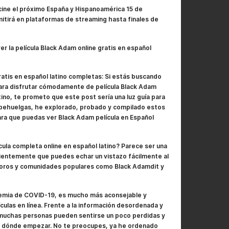
cine el próximo España y Hispanoamérica 15 de
itirá en plataformas de streaming hasta finales de
er la película Black Adam online gratis en español
ratis en español latino completas: Si estás buscando
 para disfrutar cómodamente de película Black Adam
tino, te prometo que este post sería una luz guía para
pehuelgas, he explorado, probado y compilado estos
ara que puedas ver Black Adam película en Español
ula completa online en español latino? Parece ser una
ientemente que puedes echar un vistazo fácilmente al
 foros y comunidades populares como Black Adamdit y
emia de COVID-19, es mucho más aconsejable y
ículas en línea. Frente a la información desordenada y
muchas personas pueden sentirse un poco perdidas y
 dónde empezar. No te preocupes, ya he ordenado