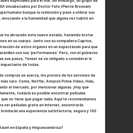
idades especiales para el mal. Sin embargo, un grupo de
SA encabezados por Doctor Fate (Pierce Brosnan)
superhumano busque la redención y pase a utilizar sus
, ievocando a la humanidad que alguna vez habitó en
que ha abrazado este nuevo estado, haciendo brotar
nos en su cuerpo. Junto con su compañera Caprice,
xtracción de estos órganos en un espectáculo para que
aravillen con sus 'performances'. Pero, con el gobierno
ras sus pasos, Tenser se ve obligado a considerar lo
s impactante de todas.
e compras se acerca, los precios de los servicios de
 más caro. Como, Netflix, Amazon Prime Video, Hulu,
ndo el mercado, por mencionar algunas. ¡Hay que
adamente, todavía es posible encontrar películas
as que no tiene que pagar nada. Aquí te recomendamos
a ver películas gratis en Internet, encontrarás
 brindarán una experiencia satisfactoria, segura y 100
 Adam en España y Hispanoamérica?