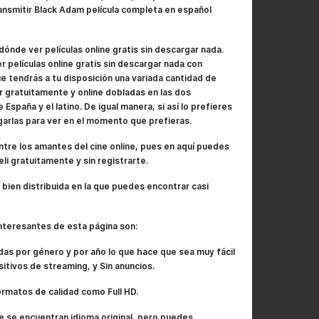
ansmitir Black Adam película completa en español
ónde ver películas online gratis sin descargar nada.
r películas online gratis sin descargar nada con
ue tendrás a tu disposición una variada cantidad de
er gratuitamente y online dobladas en las dos
 España y el latino. De igual manera, si así lo prefieres
garlas para ver en el momento que prefieras.
tre los amantes del cine online, pues en aquí puedes
li gratuitamente y sin registrarte.
 bien distribuida en la que puedes encontrar casi
nteresantes de esta página son:
das por género y por año lo que hace que sea muy fácil
itivos de streaming, y Sin anuncios.
ormatos de calidad como Full HD.
e se encuentran idioma original, pero puedes