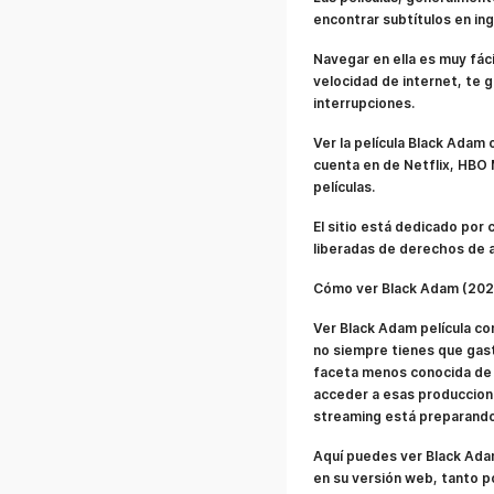
encontrar subtítulos en ing
Navegar en ella es muy fáci
velocidad de internet, te g
interrupciones.
Ver la película Black Adam 
cuenta en de Netflix, HBO 
películas.
El sitio está dedicado por 
liberadas de derechos de a
Cómo ver Black Adam (2022)
Ver Black Adam película co
no siempre tienes que gast
faceta menos conocida de 
acceder a esas produccione
streaming está preparando p
Aquí puedes ver Black Adam
en su versión web, tanto p