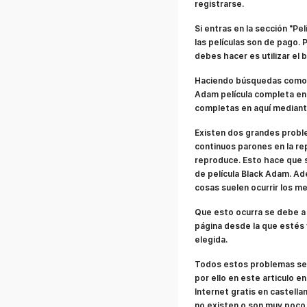
registrarse.
Si entras en la sección "Pe
las películas son de pago.
debes hacer es utilizar el 
Haciendo búsquedas como "B
Adam película completa en
completas en aquí mediante
Existen dos grandes proble
continuos parones en la rep
reproduce. Esto hace que 
de película Black Adam. Ad
cosas suelen ocurrir los m
Que esto ocurra se debe a 
página desde la que estés v
elegida.
Todos estos problemas se p
por ello en este articulo e
Internet gratis en castell
no existen o son muy poco