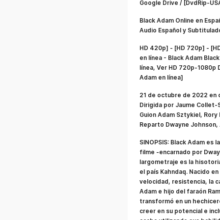
Google Drive / [DvdRip-US
Black Adam Online en Españ
Audio Español y Subtitulad
HD 420p] - [HD 720p] - [
en línea - Black Adam Bla
línea, Ver HD 720p-1080p 
Adam en línea]
21 de octubre de 2022 en c
Dirigida por Jaume Collet-
Guion Adam Sztykiel, Rory
Reparto Dwayne Johnson, 
SINOPSIS: Black Adam es la
filme -encarnado por Dway
largometraje es la hisotor
el país Kahndaq. Nacido en
velocidad, resistencia, la 
Adam e hijo del faraón Ram
transformó en un hechicer
creer en su potencial e in