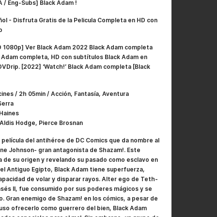
A / Eng-Subs] Black Adam !
ol - Disfruta Gratis de la Pelicula Completa en HD con
o
HD 1080p] Ver Black Adam 2022 Black Adam completa
ck Adam completa, HD con subtítulos Black Adam en
DVDrip. [2022] ‘Watch!’ Black Adam completa [Black
ines / 2h 05min / Acción, Fantasía, Aventura
Serra
 Haines
Aldis Hodge, Pierce Brosnan
 película del antihéroe de DC Comics que da nombre al
ne Johnson- gran antagonista de Shazam!. Este
ia de su origen y revelando su pasado como esclavo en
 el Antiguo Egipto, Black Adam tiene superfuerza,
capacidad de volar y disparar rayos. Alter ego de Teth-
sés II, fue consumido por sus poderes mágicos y se
o. Gran enemigo de Shazam! en los cómics, a pesar de
cluso ofrecerlo como guerrero del bien, Black Adam