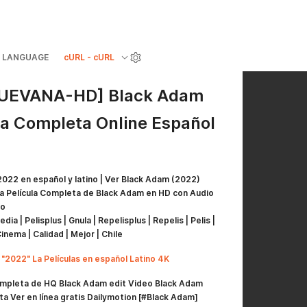
LANGUAGE
cURL - cURL
CUEVANA-HD] Black Adam
la Completa Online Español
 2022 en español y latino | Ver Black Adam (2022)
e la Película Completa de Black Adam en HD con Audio
do
ia | Pelisplus | Gnula | Repelisplus | Repelis | Pelis |
 Cinema | Calidad | Mejor | Chile
 "2022" La Películas en español Latino 4K
ompleta de HQ Black Adam edit Video Black Adam
 Ver en línea gratis Dailymotion [#Black Adam]