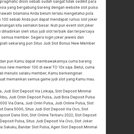
pragmatic disini sebab sudah sangat tidak sedikit para
esia yang bergabung bareng dengan website slot pulsa
awatir bilamana Anda belum terlalu mengetahui pola
s 100 sebab Anda pun dapat mendapat rumus slot joker
angan kita semakin besar. Ikuti pun event slot joker
i dihadirkan oleh situs judi slot terbaik dan terpercaya
 semua member. Segera login joker jewels dan
upiah sekarang pun Situs Judi Slot Bonus New Member
yo dan pun Kamu dapat membawakannya cuma bareng
onus new member 100 di awal TO 10x saja. Betul, cuma
li menulis selaku member, Kamu berkeinginan
uat memainkan semua game judi slot yang Kamu mau.
 Judi Slot Deposit Via Linkaja, Slot Deposit Minimal
Ribu, Judi Onlin Deposit Pulsa, Judi Bola Deposit Pulsa
000 Via Dana, Judi Onlin Pulsa, Judi Online Pulsa, Slot
it Dana 5000, Situs Judi Slot Deposit Via Ovo, Slot
posit Dana Slot, Slot Online Terbaru 2022, Slot Deposit
Deposit Pulsa, Situs Judi Deposit Via Ovo, Slot Joker
Via Sakuku, Bandar Slot Pulsa, Agen Slot Deposit Minimal