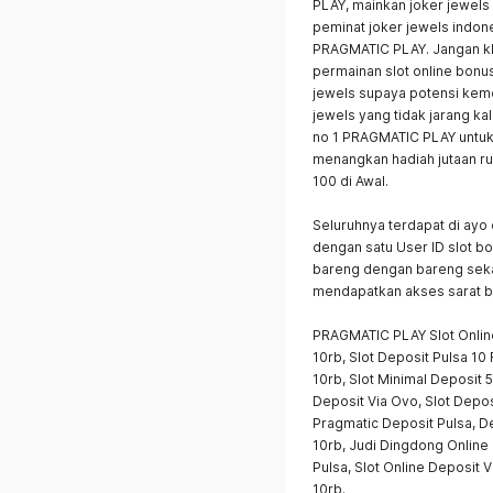
PLAY, mainkan joker jewels 
peminat joker jewels indon
PRAGMATIC PLAY. Jangan kh
permainan slot online bonu
jewels supaya potensi kemen
jewels yang tidak jarang kal
no 1 PRAGMATIC PLAY untuk
menangkan hadiah jutaan r
100 di Awal.
Seluruhnya terdapat di a
dengan satu User ID slot b
bareng dengan bareng seka
mendapatkan akses sarat b
PRAGMATIC PLAY Slot Online,
10rb, Slot Deposit Pulsa 10 
10rb, Slot Minimal Deposit 5
Deposit Via Ovo, Slot Depos
Pragmatic Deposit Pulsa, De
10rb, Judi Dingdong Online 
Pulsa, Slot Online Deposit 
10rb.