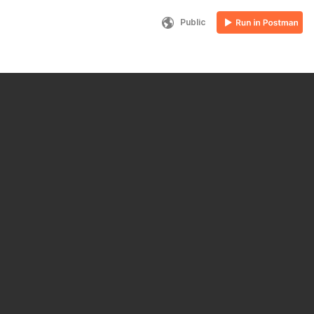
Public