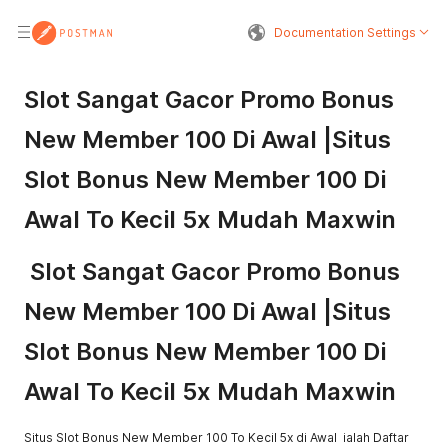
Documentation Settings
Slot Sangat Gacor Promo Bonus
New Member 100 Di Awal |Situs
Slot Bonus New Member 100 Di
Awal To Kecil 5x Mudah Maxwin
Slot Sangat Gacor Promo Bonus
New Member 100 Di Awal |Situs
Slot Bonus New Member 100 Di
Awal To Kecil 5x Mudah Maxwin
Situs Slot Bonus New Member 100 To Kecil 5x di Awal ialah Daftar