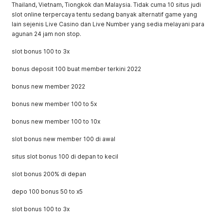
Thailand, Vietnam, Tiongkok dan Malaysia. Tidak cuma 10 situs judi
slot online terpercaya tentu sedang banyak alternatif game yang
lain sejenis Live Casino dan Live Number yang sedia melayani para
agunan 24 jam non stop.
slot bonus 100 to 3x
bonus deposit 100 buat member terkini 2022
bonus new member 2022
bonus new member 100 to 5x
bonus new member 100 to 10x
slot bonus new member 100 di awal
situs slot bonus 100 di depan to kecil
slot bonus 200% di depan
depo 100 bonus 50 to x5
slot bonus 100 to 3x