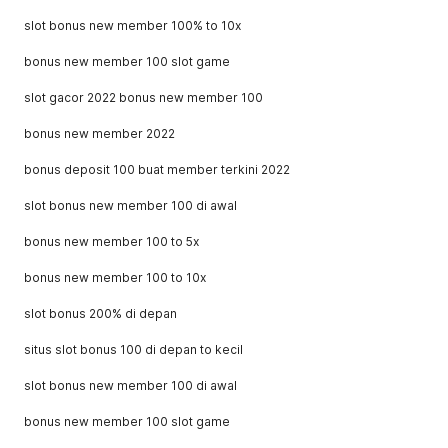
slot bonus new member 100% to 10x
bonus new member 100 slot game
slot gacor 2022 bonus new member 100
bonus new member 2022
bonus deposit 100 buat member terkini 2022
slot bonus new member 100 di awal
bonus new member 100 to 5x
bonus new member 100 to 10x
slot bonus 200% di depan
situs slot bonus 100 di depan to kecil
slot bonus new member 100 di awal
bonus new member 100 slot game