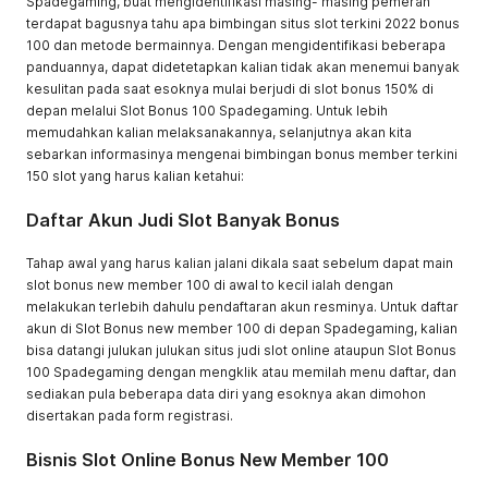
Spadegaming, buat mengidentifikasi masing- masing pemeran
terdapat bagusnya tahu apa bimbingan situs slot terkini 2022 bonus
100 dan metode bermainnya. Dengan mengidentifikasi beberapa
panduannya, dapat didetetapkan kalian tidak akan menemui banyak
kesulitan pada saat esoknya mulai berjudi di slot bonus 150% di
depan melalui Slot Bonus 100 Spadegaming. Untuk lebih
memudahkan kalian melaksanakannya, selanjutnya akan kita
sebarkan informasinya mengenai bimbingan bonus member terkini
150 slot yang harus kalian ketahui:
Daftar Akun Judi Slot Banyak Bonus
Tahap awal yang harus kalian jalani dikala saat sebelum dapat main
slot bonus new member 100 di awal to kecil ialah dengan
melakukan terlebih dahulu pendaftaran akun resminya. Untuk daftar
akun di Slot Bonus new member 100 di depan Spadegaming, kalian
bisa datangi julukan julukan situs judi slot online ataupun Slot Bonus
100 Spadegaming dengan mengklik atau memilah menu daftar, dan
sediakan pula beberapa data diri yang esoknya akan dimohon
disertakan pada form registrasi.
Bisnis Slot Online Bonus New Member 100