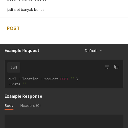
judi slot banyak bonus
POST
Example Request
Default
curl
curl 
--
location 
--
request 
POST
''
--
data 
''
Example Response
Body
Headers (0)