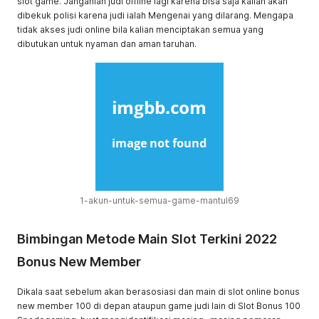
slot game. Janganlah judi offline lagi karena bisa saja kalian akan
dibekuk polisi karena judi ialah Mengenai yang dilarang. Mengapa
tidak akses judi online bila kalian menciptakan semua yang
dibutukan untuk nyaman dan aman taruhan.
1-akun-untuk-semua-game-mantul69
Bimbingan Metode Main Slot Terkini 2022
Bonus New Member
Dikala saat sebelum akan berasosiasi dan main di slot online bonus
new member 100 di depan ataupun game judi lain di Slot Bonus 100