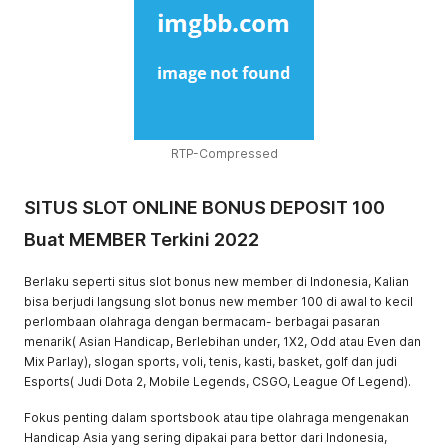
RTP-Compressed
SITUS SLOT ONLINE BONUS DEPOSIT 100
Buat MEMBER Terkini 2022
Berlaku seperti situs slot bonus new member di Indonesia, Kalian
bisa berjudi langsung slot bonus new member 100 di awal to kecil
perlombaan olahraga dengan bermacam- berbagai pasaran
menarik( Asian Handicap, Berlebihan under, 1X2, Odd atau Even dan
Mix Parlay), slogan sports, voli, tenis, kasti, basket, golf dan judi
Esports( Judi Dota 2, Mobile Legends, CSGO, League Of Legend).
Fokus penting dalam sportsbook atau tipe olahraga mengenakan
Handicap Asia yang sering dipakai para bettor dari Indonesia,