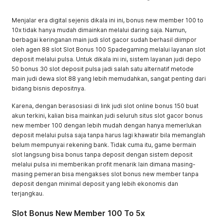
Menjalar era digital sejenis dikala ini ini, bonus new member 100 to
10x tidak hanya mudah dimainkan melalui daring saja. Namun,
berbagai keringanan main judi slot gacor sudah berhasil diimpor
oleh agen 88 slot Slot Bonus 100 Spadegaming melalui layanan slot
deposit melalui pulsa. Untuk dikala ini ini, sistem layanan judi depo
50 bonus 30 slot deposit pulsa jadi salah satu alternatif metode
main judi dewa slot 88 yang lebih memudahkan, sangat penting dari
bidang bisnis depositnya.
Karena, dengan berasosiasi di link judi slot online bonus 150 buat
akun terkini, kalian bisa mainkan judi seluruh situs slot gacor bonus
new member 100 dengan lebih mudah dengan hanya memerlukan
deposit melalui pulsa saja tanpa harus lagi khawatir bila memanglah
belum mempunyai rekening bank. Tidak cuma itu, game bermain
slot langsung bisa bonus tanpa deposit dengan sistem deposit
melalui pulsa ini memberikan profit menarik lain dimana masing-
masing pemeran bisa mengakses slot bonus new member tanpa
deposit dengan minimal deposit yang lebih ekonomis dan
terjangkau.
Slot Bonus New Member 100 To 5x