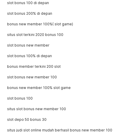
slot bonus 100 di depan
slot bonus 200% di depan
bonus new member 100%( slot game)
situs slot terkini 2020 bonus 100
slot bonus new member
slot bonus 100% di depan
bonus member terkini 200 slot
slot bonus new member 100
bonus new member 100% slot game
slot bonus 100
situs slot bonus new member 100
slot depo 50 bonus 30
situs judi slot online mudah berhasil bonus new member 100