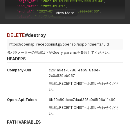
定することが
"begin_at"
:
"2027-01-01T10:00:00.000+09:00"
,
      "begin_date": "2024-06-20",

"company_name"
:
"お客様の会社名"
,
通常アポは開
"end_date"
:
"2027-01-01"
,
できます。外
      "begin_at": "2024-06-20T16:10:36.000+09:00",

"email"
:
"sample1@test.com"
始日時と同日
"end_at"
:
"2027-01-01T11:00:00.000+09:00"
,
      "end_date": "2024-08-31",

}
部カレンダー
View More
中、期間アポ
"place"
:
"サンプル会議室"
,
      "end_at": "2024-08-31T23:59:59.000+09:00",

]
,
のリソース名
は開始の翌日
"base_visitors"
:
[
]
,
      "place": "期間アポ",

"appointment_custom_field_inputs"
:
{
}
で指定してく
以降の日付の
"visitors"
:
[
      "base_visitors": [

}
'
ださい。
"YYYY-MM-
{
        {

DELETE
#destroy
register_to_
DDT00:00:0
"uid"
:
"4b7f1bb8-a8df-46e4-a860-ba10055444da"
,
          "uid": "4572de67-9e77-4a0b-81a2-e32702de640a",

alendarが
0.000+09:0
"name"
:
"お客様名1"
,
          "name": "期間アポ",

https://openapi.receptionist.jp/openapi/appointments/:uid
trueの場合の
"email"
:
"sample1@test.com"
,
          "email": "naoki.kumakura@receptionist.co.jp",

0" で指定して
各パラメーターの詳細は下記Query paramsを参照してください。
み指定可能で
"company_name"
:
"お客様の会社名"
,
          "company_name": "期間アポ",

ください。
"code"
:
"163437"
,
す。
HEADERS
          "code": "341279",

appointment
no
Boolean
アポイントメ
"visitor_type_label"
:
"商談"
,
          "visitor_type_label": null,

visitors[]
yes
String
お客様の氏名
[display]
ントを社内で
"visited_at"
:
null
,
          "visited_at": null,

Company-Uid
c261a9ea-0786-4e69-8e0e-
[name]
を入力しま
"employee"
:
{
          "employee_names": [

公開するかを
2c0a529bb067
す。
"email"
:
"admin@sample1.co.jp"
,
            "admin"

指定できま
詳細はRECEPTIONISTへお問い合わせくださ
"name"
:
"admin?‍♂️"
,
          ],

す。trueの場
visitors[]
no
String
お客様の会社
い。
"uid"
:
"b71dc068-20ff-41c7-ba5a-84c7eecccd4f"
,
          "checked_out_at": "2024-06-20T17:09:36.000+09:00",
合はアポイン
[company_n
名を入力でき
"employee_number"
:
null
          "tablet_location": null,

トメント一覧
ame]
ます。
Open-Api-Token
6b20a80dcac7daaf325c0d5f06a11490
}
,
          "display": true,

で全社員が閲
"checked_out_at"
:
"2025-12-16T17:28:40"
,
          "title": "来訪: 期間アポ",

visitors[]
yes
詳細はRECEPTIONISTへお問い合わせくださ
String
お客様のメー
覧可能になり
"tablet_location"
:
null
,
          "place": "期間アポ",

[email]
い。
ルアドレスを
ます。false
"display"
:
true
,
          "description": null,

入力します。
場合はアポイ
"title"
:
"サンプルタイトル"
,
          "visitor_custom_field_inputs": [],

PATH VARIABLES
指定したメー
"place"
:
"サンプル会議室"
,
          "appointment_creation_visitor_custom_field_inputs"
ントメント参