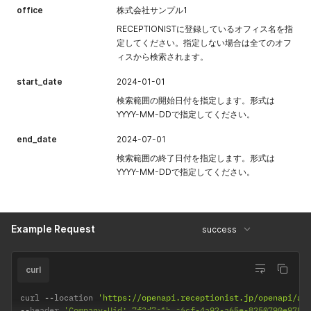
合はアポイン
office
株式会社サンプル1
トメント一覧
RECEPTIONISTに登録しているオフィス名を指
で全社員が閲
定してください。指定しない場合は全てのオフ
覧可能になり
ィスから検索されます。
ます。false
場合はアポイ
start_date
2024-01-01
ントメント参
検索範囲の開始日付を指定します。形式は
加者のみ閲覧
YYYY-MM-DDで指定してください。
可能になりま
す。指定しな
end_date
2024-07-01
い場合はtrue
検索範囲の終了日付を指定します。形式は
の公開状態と
YYYY-MM-DDで指定してください。
して登録され
ます。
appointment
no
Text
アポイントメ
[message_to
ント作成時、
Example Request
success
_guest]
指定した内容
がお客様宛の
招待メール内
curl
にあるご案内
欄に表示され
curl 
--
location 
'https://openapi.receptionist.jp/openapi/ap
ます。
--
header 
'Company-Uid: 7f3d7c1b-e6cf-4a92-a65e-8250790e978d