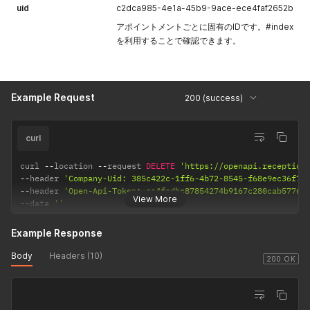
ルアドレスに
"description"
:
null
,
          "security_level_label": "レベル0 :入館権限を付与しない
加者のみ閲覧
uid
c2dca985-4e1a-45b9-9ace-ece4faf2652b
"visitor_custom_field_inputs"
:
[
]
,
アポイントメ
          "booking_calendar_custom_field_inputs": [],

可能になりま
アポイントメントごとに固有のIDです。#index
"appointment_creation_visitor_custom_field_inputs"
:
          "notification_id": null,

ントの招待メ
す。指定しな
"security_level_label"
を利用することで確認できます。
:
null
,
          "entry_status": "not_visited",

ールが送信さ
い場合はtrue
"booking_calendar_custom_field_inputs"
:
[
]
,
          "checkin_histories": [],

れます。
の公開状態と
"notification_id"
:
null
,
          "checkout_histories": [],

send_email
して登録され
"entry_status"
:
"not_visited"
,
          "base": true

がfalseの場
ます。
"checkin_histories"
:
[
]
,
        }

Example Request
200 (success)
は任意項目と
"checkout_histories"
:
[
]
,
      ],

appointment
no
Text
指定した内容
なります。
"base"
:
false
,
      "visitors": [],

[message_to
がお客様宛の
"kind"
:
"受付コード(通常アポ):163437"
,
      "hosts": [

visitors[]
no
String
お客様が受付
_guest]
更新メール内
curl
"business_card_photo_uri"
:
null
        {

[code]
する際に利用
にあるご案内
}
          "email": "admin@sample1.co.jp",

する受付コー
欄に表示され
]
,
          "name": "admin",

curl 
--
location 
--
request 
DELETE
'https://openapi.reception
ド6桁の数字
"hosts"
:
[
          "uid": "b71dc068-20ff-41c7-ba5a-84c7eecccd4f",

--
header 
'Company-Uid: 385c422c-1ff6-4b72-8545-f68e9ec36f7e
ます。
で指定できま
{
          "employee_number": null

--
header 
'Open-Api-Token: ea4fedbc87854274b9167c280cab5776'
appointment
no
View More
String
指定した内容
"email"
:
"admin@sample1.co.jp"
,
す。
        }

--
data 
''
[message_to
がアポイント
"name"
:
"admin?‍♂️"
,
      ],

appointment
_host]
メントの備考
"uid"
:
"b71dc068-20ff-41c7-ba5a-84c7eecccd4f"
,
      "code": null,

[code_auto_
Example Response
"employee_number"
:
null
      "code_only": false,

欄に表示され
numbering]
}
      "code_type": "per_visitor",

ます。
Body
Headers (10)
がfalseの場
200 OK
]
,
      "display": true,

のみ必須項目
appointment
yes
Boolean
複数人で同時
"code"
:
null
,
      "resource_id": null,

となります。
[active_sele
に受付できる
"code_only"
:
false
,
      "scheduler": "no_scheduler",

"code_type"
:
"per_visitor"
,
      "provisional_times": null,

cted_visitor]
かを指定でき
visitors[]
no
String
来訪者ごとの