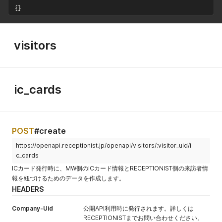
"display"
:
true
,
      "provisional_resources": null,

ます。trueの
[appointmen
カスタムフィ
{
}
"resource_id"
:
null
,
      "calendar_id": null,

場合は各来訪
t_creation_vi
ールドを指定
"scheduler"
:
"no_scheduler"
,
      "description": null,

者のいずれか
sitor_custom
できます。事
"provisional_times"
:
null
,
      "welcome_text": null,

1名の受付コ
_field_inputs]
前にカスタム
"provisional_resources"
:
null
,
      "message_to_guest": null,

visitors
ードの入力で
[:custom_fiel
フィールドの
"calendar_id"
:
null
,
      "message_to_host": null,

他の来訪者も
d_uid]
"description"
:
"メモ欄"
,
作成が必要で
      "scheduling_url": null,

同時に受付が
"welcome_text"
:
"ウェルカムテキスト"
,
      "security_level": 0,

す。また、指
行えます。各
"message_to_guest"
:
"お客様へのご案内"
,
      "security_level_label": "レベル0 :入館権限を付与しない",

定する際はカ
"message_to_host"
:
"備考"
,
      "active_selected_visitor": true,

来訪者ごとに
ic_cards
スタムフィー
"scheduling_url"
:
null
,
      "reception_active": true,

受付を行いた
ルドのUIDが
"security_level"
:
null
,
      "code_auto_numbering": true,

い場合は、
必要です。
"security_level_label"
:
null
,
      "appointment_creation_visitor_custom_fields": [

falseを指定
"active_selected_visitor"
:
true
,
        {

てください。
"reception_active"
:
true
,
          "id": 40,

POST
#create
"code_auto_numbering"
:
true
,
          "uid": "4f9d62f1-37e2-446a-8616-e48ec8de42ad",

appointment
no
String
アポイントメ
https://openapi.receptionist.jp/openapi/visitors/:visitor_uid/i
"appointment_creation_visitor_custom_fields"
:
[
          "management_name": null,

[description]
ント一覧で閲
{
          "field_type": "text",

c_cards
覧可能なメモ
"id"
:
772
,
          "label_name": "カスタムフィールド1",

ICカード発行時に、MW側のICカード情報とRECEPTIONIST側の来訪者情
を指定できま
"uid"
:
"74bb4d2d-8419-4126-8e3c-d4bb69f6c9e7"
,
          "boolean_file_url": {

報を紐づけるためのデータを作成します。
す。
"management_name"
:
"カスタムフィールド1"
,
            "url": null,

HEADERS
"field_type"
:
"text"
,
            "thumb": {

appointment
no
String
RECEPTIONI
"label_name"
:
"カスタムフィールド1"
,
              "url": null

[visitor_type]
STに登録され
Company-Uid
"boolean_file_url"
公開API利用時に発行されます。詳しくは
:
{
            }

ている来訪者
"url"
:
null
,
          },

RECEPTIONISTまでお問い合わせください。