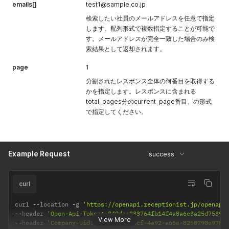
emails[]
test1@sample.co.jp
検索したい社員のメールアドレスを任意で指定
します。配列形式で複数指定することが可能で
す。メールアドレスが完全一致した場合のみ検
索結果として返却されます。
page
1
分割されたレスポンス全体の何番目を取得する
かを指定します。レスポンスに含まれる
total_pages分のcurrent_page番目、の形式
で指定してください。
Example Request
success
curl
curl 
--
location 
-
g 
'https://openapi.receptionist.jp/openapi
--
header 
'Open-Api-Token: 849dec233764fb14f4a8a6e3a25d7539'
View More
--
header 
'Company-Uid: 7f3d7c1b-e6cf-4a92-a65e-8250790e978e