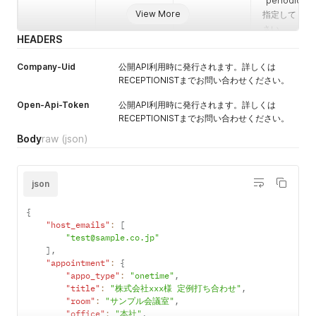
"periodic" で
View More
指定してくだ
さい。
HEADERS
appointment
no
String
アポイントメ
[title]
ントのタイト
Company-Uid
公開API利用時に発行されます。詳しくは
ルを指定でき
RECEPTIONISTまでお問い合わせください。
ます。指定し
Open-Api-Token
公開API利用時に発行されます。詳しくは
なかった場合
RECEPTIONISTまでお問い合わせください。
は、visitors
で指定した内
Body
raw
(json)
容を基に "来
訪: {来訪会社
名}:{来訪者
json
名}" のフォー
マットで自動
{
で登録されま
"host_emails"
:
[
す。
"test@sample.co.jp"
]
,
appointment
no
String
アポイントメ
"appointment"
:
{
[room]
ントで使う会
"appo_type"
:
"onetime"
,
議室を任意の
"title"
:
"株式会社xxx様 定例打ち合わせ"
,
文字列で指定
"room"
:
"サンプル会議室"
,
できます。
"office"
:
"本社"
,