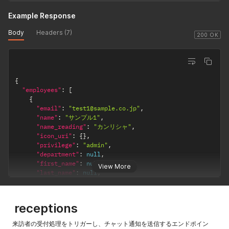
Example Response
Body
Headers (7)
200 OK
{
"employees"
:
[
{
"email"
:
"test1@sample.co.jp"
,
"name"
:
"サンプル1"
,
"name_reading"
:
"カンリシャ"
,
"icon_uri"
:
{
}
,
"privilege"
:
"admin"
,
"department"
:
null
,
"first_name"
:
null
,
View More
"last_name"
:
null
,
"uqid"
:
"b71dc068-20ff-41c7-ba5a-84c7eecccd4f"
,
"offices"
:
[
"サンプル本社"
receptions
]
}
,
来訪者の受付処理をトリガーし、チャット通知を送信するエンドポイン
{