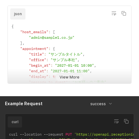
RECEPTIONI
ールをお送り
      "security_level_label": "レベル0 :入館権限を付与しない",

STに登録され
      "active_selected_visitor": true,

するか指定で
ているオフィ
json
      "reception_active": true,

きます。fals
ス名で指定で
      "code_auto_numbering": true,

の場合にメー
きます。エン
{
      "appointment_creation_visitor_custom_fields": [

ルが送られな
タープライズ
"host_emails"
:
[
        {

くなります。
"admin@sample1.co.jp"
プランまたは
          "id": 40,

指定しない場
]
,
プレミアムプ
          "uid": "4f9d62f1-37e2-446a-8616-e48ec8de42ad",

"appointment"
:
{
合はお客様へ
          "management_name": null,

ランをご契約
"title"
:
"サンプルタイトル"
,
招待メールが
          "field_type": "text",

中の場合のみ
"office"
:
"サンプル本社"
,
送信されま
          "label_name": "カスタムフィールド1",

指定できま
"begin_at"
:
"2027-01-01 10:00"
,
          "boolean_file_url": {

す。
す。スタンダ
"end_at"
:
"2027-01-01 11:00"
,
            "url": null,

ードプランの
register_to_c
"display"
no
:
true
,
Boolean
アポイントメ
View More
            "thumb": {

場合は指定で
"message_to_guest"
:
"お客様へのご案内"
,
alendar
ント内容をも
              "url": null

きません。
"message_to_host"
:
"備考"
,
とに、外部カ
            }

"active_selected_visitor"
:
true
,
          },

レンダー
appointment
yes
Date String
アポイントメ
"code_auto_numbering"
:
true
,
          "company_id": 1,

(Google,Outl
[begin_at]
ントの開始日
Example Request
success
"memo"
:
"メモ欄"
,
          "created_at": "2024-01-23T20:14:46.000+09:00",

ook,Garoon)
時を指定しま
"visitor_type"
:
"商談"
          "updated_at": "2024-01-23T20:14:46.000+09:00",

に予定を作成
す。
}
,
          "scene": "appointment_creation",

するかを指定
"send_update_email"
:
true
,
フォーマット
curl
          "row_order": 0

できます。
"register_to_calendar"
:
true
,
は "YYYY-
        },

"resource_name"
:
"渋谷インフォスタワー-20-FORCAS (1)"
trueの場合、
,
        {

MM-
curl 
--
location 
--
request 
PUT
'https://openapi.receptionist
"visitors"
:
[
host_emails