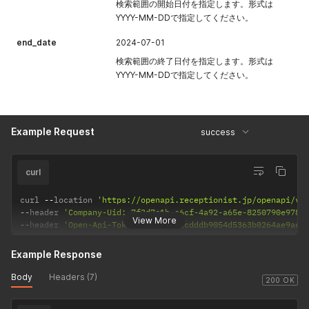
検索範囲の開始日付を指定します。形式は
YYYY-MM-DDで指定してください。
end_date
2024-07-01
検索範囲の終了日付を指定します。形式は
YYYY-MM-DDで指定してください。
Example Request
success
curl
curl 
--
location 
'https://openapi.receptionist.jp/openapi/vi
--
header 
'Company-Uid: 7f3d7c1b-e6cf-4a92-a65e-8250790e978d
View More
--
header 
'Open-Api-Token: 2f32437ccdddb9054d5363b0264ae9ae'
Example Response
Body
Headers (7)
200 OK