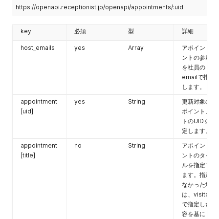
来訪者ごとに
          "name": "テスト",

https://openapi.receptionist.jp/openapi/appointments/:uid
ランダムな受
          "email": "naoki.kumakura@receptionist.co.jp",

付コードで登
          "company_name": "",

録されます。
key
必須
型
詳細
          "code": "926727",

falseの場合
          "visitor_type_label": null,

host_emails
yes
Array
アポイントメ
visitors[]
          "visited_at": null,

ントの参加者
          "employee_names": [

[code] で指
を社員の
            "admin"

定してくださ
          ],

emailで指定
い。指定しな
          "checked_out_at": "2024-06-07T18:03:20.000+09:00",
します。
い場合は来訪
          "tablet_location": null,

者ごとにラン
appointment
yes
String
更新対象のア
          "display": true,

ダムな受付コ
[uid]
ポイントメン
          "title": "来訪: テスト",

ードとして登
          "place": "テスト",

トのUIDを指
録されます。
          "description": null,

定します。
          "visitor_custom_field_inputs": [],

appointment
no
String
アポイントメ
appointment
no
String
アポイントメ
          "appointment_creation_visitor_custom_field_inputs"
[memo]
ント一覧で閲
[title]
ントのタイト
          "security_level_label": "レベル0 :入館権限を付与しない
覧可能なメモ
          "booking_calendar_custom_field_inputs": [],

ルを指定でき
を指定できま
          "notification_id": null,

ます。指定し
す。
          "entry_status": "not_visited",

なかった場合
          "checkin_histories": [],

は、visitors
appointment
no
String
RECEPTIONI
          "checkout_histories": [],

で指定した内
[visitor_type]
STに登録され
          "base": true

容を基に "来
ている来訪者
        }
