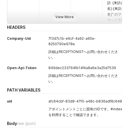
訪: {来訪会社
種別を来訪者
      ],

名}:{来訪者
      "visitors": [],

種別の名前で
名}" のフォー
      "hosts": [

指定できま
View More
        {

マットで自動
す。
          "email": "admin@sample1.co.jp",

で登録されま
HEADERS
指定しない場
          "name": "admin",

す。
合は未設定で
          "uid": "b71dc068-20ff-41c7-ba5a-84c7eecccd4f",

Company-Uid
7f3d7c1b-e6cf-4a92-a65e-
登録されま
appointment
no
String
アポイントメ
          "employee_number": null

8250790e978e
す。
        }

[room]
ントで使う会
エンタープラ
      ],

詳細はRECEPTIONISTへお問い合わせくださ
議室を任意の
イズプランま
      "code": null,

い。
文字列で指定
      "code_only": false,

たはプレミア
できます。
      "code_type": "per_visitor",

ムプランをご
Open-Api-Token
849dec233764fb14f4a8a6e3a25d7539
resource_na
      "display": true,

契約中の場合
meで外部カ
詳細はRECEPTIONISTへお問い合わせくださ
      "resource_id": null,

のみ指定でき
レンダーの会
い。
      "scheduler": "no_scheduler",

ます。スタン
議室(リソー
      "provisional_times": null,

PATH VARIABLES
ダードプラン
ス)を指定しな
      "provisional_resources": null,

の場合は指定
      "calendar_id": null,

い場合のみ指
uid
afc64cbf-83d8-47f0-a48c-b836adf8c648
できません。
      "description": null,

定可能です。
      "welcome_text": null,

アポイントメントごとに固有のIDです。#index
send_email
no
Boolean
アポイントメ
appointment
yes
String
お客様が受付
      "message_to_guest": null,

を利用することで確認できます。
ント作成時、
[office]
するオフィス
      "message_to_host": null,

お客様に来訪
Body
raw
(json)
      "scheduling_url": null,

を
予定の通知メ
      "security_level": 0,
