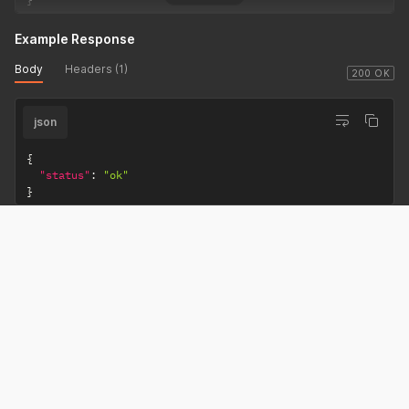
Example Response
Body
Headers (1)
200 OK
json
{
"status"
:
"ok"
}