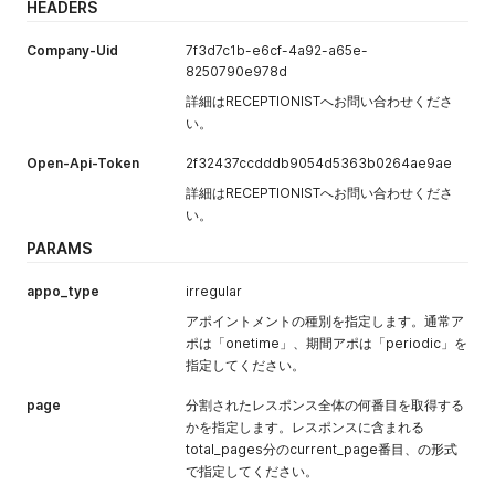
HEADERS
時を指定しま
す。
Company-Uid
7f3d7c1b-e6cf-4a92-a65e-
フォーマット
8250790e978d
は "YYYY-
MM-DD
詳細はRECEPTIONISTへお問い合わせくださ
HH:MM" で指
い。
定してくださ
い。通常アポ
Open-Api-Token
2f32437ccdddb9054d5363b0264ae9ae
は開始日時と
詳細はRECEPTIONISTへお問い合わせくださ
同日中、期間
い。
アポは開始の
PARAMS
翌日以降の日
付の "YYYY-
appo_type
irregular
MM-DD
00:00" で指
アポイントメントの種別を指定します。通常ア
定してくださ
ポは「onetime」、期間アポは「periodic」を
い。
指定してください。
appointment
no
Boolean
アポイントメ
page
分割されたレスポンス全体の何番目を取得する
[display]
ントを社内で
かを指定します。レスポンスに含まれる
公開するかを
total_pages分のcurrent_page番目、の形式
指定できま
で指定してください。
す。trueの場