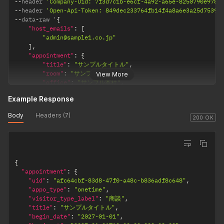
          "id": 47,

--
header 
'Company-Uid: 7f3d7c1b-e6cf-4a92-a65e-8250790e978e
DDTHH:MM:
{
に指定した最
          "uid": "a360b171-0215-48b2-a420-352dcbf2fbcb",

--
header 
'Open-Api-Token: 849dec233764fb14f4a8a6e3a25d7539'
00.000+09:
"uid"
:
"4b7f1bb8-a8df-46e4-a860-ba10055444da"
,
          "management_name": null,

--
data
-
raw '
{
初の担当者の
00" で指定し
"name"
:
"お客様名1"
,
          "field_type": "text",

"host_emails"
:
[
連携している
てください。
"company_name"
:
"お客様の会社名"
,
          "label_name": "カスタムフィールド2",

"admin@sample1.co.jp"
カレンダーに
期間アポの場
"email"
:
"sample1@test.com"
          "boolean_file_url": {

]
,
予定が登録さ
合は "YYYY-
}
            "url": null,

"appointment"
:
{
れます。
]
,
MM-
            "thumb": {

"title"
:
"サンプルタイトル"
,
RECEPTIONI
"appointment_custom_field_inputs"
:
{
DDT00:00:0
              "url": null

"room"
:
"サンプル会議室"
,
View More
"uid"
:
"テスト値"
STの管理画面
            }

0.000+09:0
"office"
:
"サンプル本社"
,
}
からカレンダ
          },

"begin_at"
:
"2027-01-01 10:00"
,
0" で指定して
}
Example Response
ー
          "company_id": 1,

"end_at"
:
"2027-01-01 11:00"
,
ください。
          "created_at": "2024-05-29T17:50:51.000+09:00",

"display"
:
true
,
(Google,Outl
Body
Headers (7)
appointment
yes
Date String
アポイントメ
          "updated_at": "2024-05-29T17:50:51.000+09:00",

"message_to_guest"
:
"お客様へのご案内"
,
200 OK
ook,Garoon)
          "scene": "appointment_creation",

[end_at]
ントの終了日
"message_to_host"
:
"備考"
,
連携を行って
          "row_order": 1073741824

"active_selected_visitor"
:
true
,
時を指定しま
いる場合の
        }

"code_auto_numbering"
:
true
,
す。
み、trueにす
      ],

"memo"
:
"メモ欄"
,
フォーマット
ることができ
{
      "office": "株式会社サンプル1"

"visitor_type"
:
"商談"
は "YYYY-
ます。
"appointment"
:
{
    },

}
,
MM-
"uid"
:
"afc64cbf-83d8-47f0-a48c-b836adf8c648"
,
    {

"send_update_email"
:
true
,
resource_na
no
String
外部カレンダ
DDTHH:MM:
"appo_type"
:
"onetime"
,
      "uid": "053c1f9f-4e24-44dc-917c-17db8d40b1c8",

"visitors"
:
[
me
ーのリソース
00.000+09:
"visitor_type_label"
:
"商談"
,
      "appo_type": "periodic",

{
を利用する会
00" で指定し
"title"
:
"サンプルタイトル"
,
      "visitor_type_label": null,

"uid"
:
"4b7f1bb8-a8df-46e4-a860-ba10055444da"
,
議室として指
"begin_date"
:
"2027-01-01"
,
      "title": "来訪: 期間アポ",

てください。
"name"
:
"お客様名1"
,