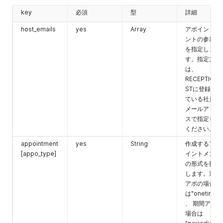
key
必須
型
詳細
host_emails
yes
Array
アポイントメ
ントの参加者
を指定しま
す。指定方法
は、
RECEPTIONI
STに登録され
ている社員の
メールアドレ
スで指定して
ください。
appointment
yes
String
作成するアポ
[appo_type]
イントメント
の形式を指定
します。通常
アポの場合
は"onetime"
、 期間アポの
場合は