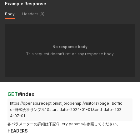
Example Response
visitors[]
yes
String
お客様の氏名
[name]
を入力しま
Body
Headers (0)
す。
visitors[]
no
String
お客様の会社
[company_n
名を入力でき
ame]
ます。
No response body
visitors[]
yes
String
お客様のメー
This request doesn't return any response body
[email]
ルアドレスを
入力します。
指定したメー
ルアドレスに
アポイントメ
ントの招待メ
GET
#index
ールが送信さ
れます。
https://openapi.receptionist.jp/openapi/visitors?page=&offic
send_updat
e=株式会社サンプル1&start_date=2024-01-01&end_date=202
_emailが
4-07-01
falseの場合
各パラメーターの詳細は下記Query paramsを参照してください。
任意項目とな
HEADERS
ります。