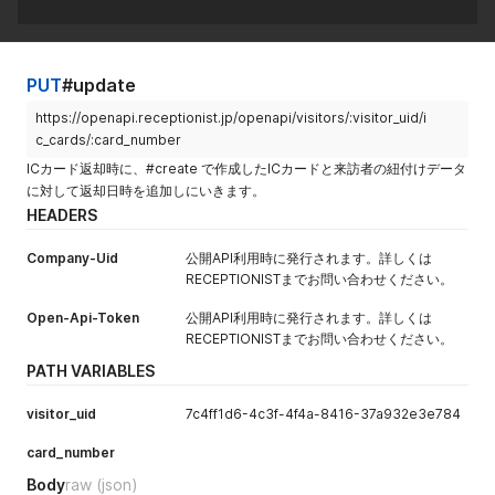
ます。
resource_na
no
String
外部カレンダ
me
ーのリソース
PUT
#update
を利用する会
議室として指
https://openapi.receptionist.jp/openapi/visitors/:visitor_uid/i
定することが
c_cards/:card_number
できます。外
ICカード返却時に、#create で作成したICカードと来訪者の紐付けデータ
部カレンダー
に対して返却日時を追加しにいきます。
のリソース名
HEADERS
で指定してく
ださい。
Company-Uid
公開API利用時に発行されます。詳しくは
register_to_
RECEPTIONISTまでお問い合わせください。
alendarが
trueの場合の
Open-Api-Token
公開API利用時に発行されます。詳しくは
み指定可能で
RECEPTIONISTまでお問い合わせください。
す。
PATH VARIABLES
send_update
no
Boolean
アポイントメ
visitor_uid
7c4ff1d6-4c3f-4f4a-8416-37a932e3e784
_mail
ントの内容を
来訪者に再送
card_number
するかを指定
します。fals
Body
raw
(json)