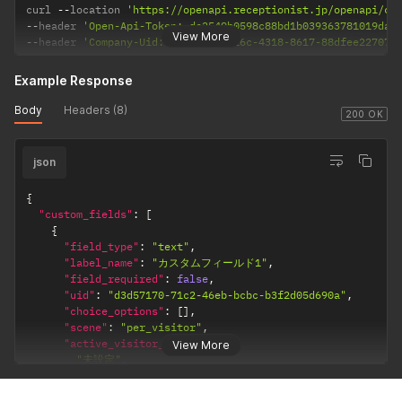
curl 
--
location 
'https://openapi.receptionist.jp/openapi/cu
--
header 
'Open-Api-Token: dc2549b0598c88bd1b039363781019da'
View More
--
header 
'Company-Uid: f3685706-d16c-4318-8617-88dfee22707c
Example Response
Body
Headers (8)
200 OK
json
{
"custom_fields"
:
[
{
"field_type"
:
"text"
,
"label_name"
:
"カスタムフィールド1"
,
"field_required"
:
false
,
"uid"
:
"d3d57170-71c2-46eb-bcbc-b3f2d05d690a"
,
"choice_options"
:
[
]
,
"scene"
:
"per_visitor"
,
"active_visitor_types"
:
[
View More
"未設定"
,
"本社_お客様(対応あり)"
]