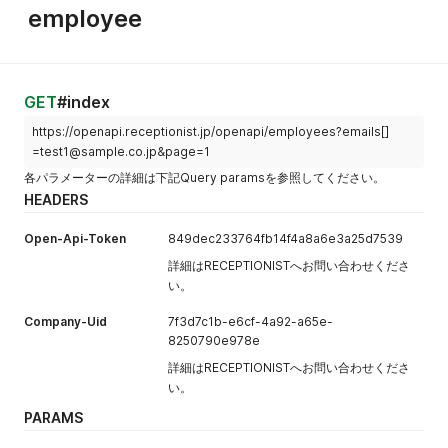
}
,
employee
{
"field_type"
:
"dropdown"
,
"label_name"
:
"カスタムフィールド2"
,
"field_required"
:
true
,
"uid"
:
"6755cc2d-f4e6-47c8-a3f4-218de06b9615"
,
GET
#index
"choice_options"
:
[
https://openapi.receptionist.jp/openapi/employees?emails[]
"A"
,
"B"
,
=test1@sample.co.jp&page=1
"C"
各パラメーターの詳細は下記Query paramsを参照してください。
]
,
HEADERS
"scene"
:
"per_visitor"
,
"active_visitor_types"
:
[
Open-Api-Token
849dec233764fb14f4a8a6e3a25d7539
"未設定"
,
"本社_お客様(対応なし)"
詳細はRECEPTIONISTへお問い合わせくださ
]
い。
}
]
Company-Uid
7f3d7c1b-e6cf-4a92-a65e-
}
8250790e978e
詳細はRECEPTIONISTへお問い合わせくださ
い。
PARAMS