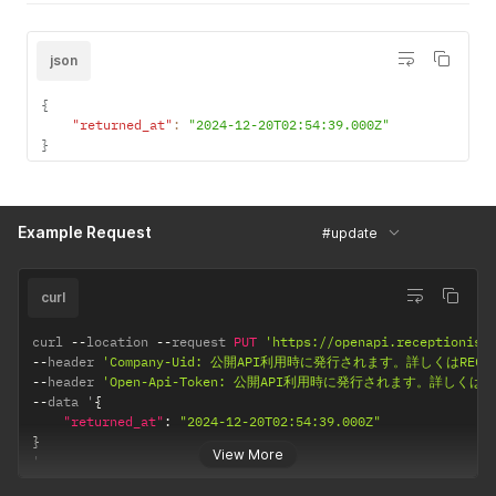
の場合は内容
の変更有無に
関わらず来訪
json
者宛メールは
送信されませ
{
ん。
"returned_at"
:
"2024-12-20T02:54:39.000Z"
}
visitors[]
yes
String
来訪者ごとに
[uid]
設定されてい
る識別子で
す。作成時に
Example Request
#update
指定していた
来訪者の場合
のみ必須で
curl
す。アポイン
トメント取得
curl 
--
location 
--
request 
PUT
'https://openapi.receptionist
を利用するこ
--
header 
'Company-Uid: 公開API利用時に発行されます。詳しくはREC
とで確認でき
--
header 
'Open-Api-Token: 公開API利用時に発行されます。詳しくは
ます。
--
data '
{
新規追加の来
"returned_at"
:
"2024-12-20T02:54:39.000Z"
訪者の場合は
}
View More
'
入力不要で
す。