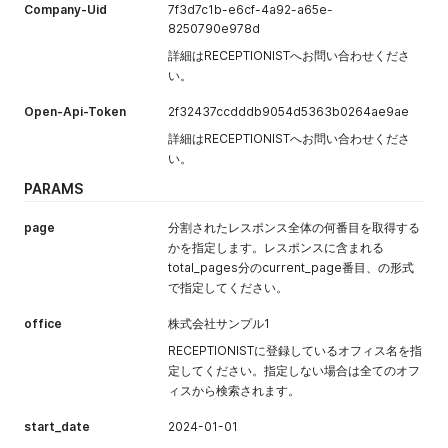
visitors[]
yes
String
来訪者ごとの
Company-Uid
7f3d7c1b-e6cf-4a92-a65e-
[appointmen
カスタムフィ
8250790e978d
t_creation_vi
ールドを指定
詳細はRECEPTIONISTへお問い合わせくださ
sitor_custom
できます。事
い。
_field_inputs]
前にカスタム
[:custom_fiel
フィールドの
Open-Api-Token
2f32437ccdddb9054d5363b0264ae9ae
d_uid]
作成が必要で
詳細はRECEPTIONISTへお問い合わせくださ
す。また、指
い。
定する際はカ
スタムフィー
PARAMS
ルドのUIDが
必要です。
page
分割されたレスポンス全体の何番目を取得する
かを指定します。レスポンスに含まれる
total_pages分のcurrent_page番目、の形式
で指定してください。
office
株式会社サンプル1
RECEPTIONISTに登録しているオフィス名を指
定してください。指定しない場合は全てのオフ
ィスから検索されます。
start_date
2024-01-01