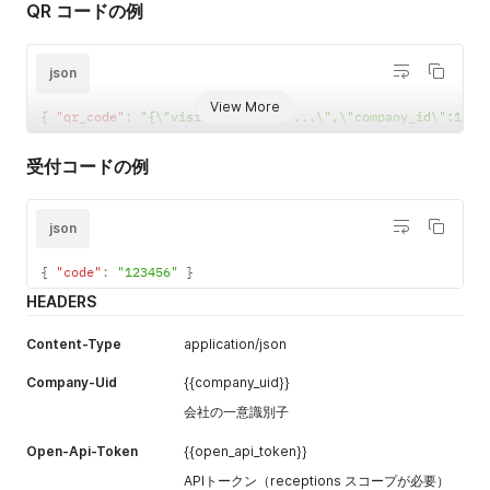
QR コードの例
json
View More
{
"qr_code"
:
"{\"visitor_uid\":\"...\",\"company_id\":1,\"
受付コードの例
json
{
"code"
:
"123456"
}
HEADERS
Content-Type
application/json
Company-Uid
{{company_uid}}
会社の一意識別子
Open-Api-Token
{{open_api_token}}
APIトークン（receptions スコープが必要）