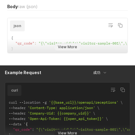
Body
raw
(json)
json
{
"qr_code"
:
"{\"visitor_uid\":\"visitor-sample-001\",\"co
View More
}
Example Request
成功
curl
curl 
--
location 
-
g 
'{{base_url}}/openapi/receptions'
--
header 
'Content-Type: application/json'
--
header 
'Company-Uid: {{company_uid}}'
--
header 
'Open-Api-Token: {{open_api_token}}'
--
data '
{
"qr_code"
:
"{\"visitor_uid\":\"visitor-sample-001\",\"com
View More
}
'