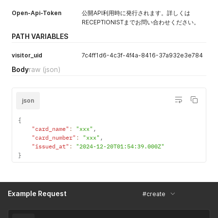
種別を来訪者
"thumb"
:
{
          "company_id": 1,

種別の名前で
Open-Api-Token
"url"
:
null
公開API利用時に発行されます。詳しくは
          "created_at": "2024-01-23T20:14:46.000+09:00",

指定できま
}
          "updated_at": "2024-01-23T20:14:46.000+09:00",

RECEPTIONISTまでお問い合わせください。
す。
}
,
          "scene": "appointment_creation",

PATH VARIABLES
"company_id"
:
1
,
          "row_order": 0

指定しない場
"created_at"
:
"2025-12-04T14:21:40.000+09:00"
,
        },

合は未設定で
visitor_uid
7c4ff1d6-4c3f-4f4a-8416-37a932e3e784
"updated_at"
:
"2025-12-04T14:21:50.000+09:00"
,
        {

登録されま
"scene"
:
"per_visitor"
,
          "id": 47,

Body
raw
(json)
す。
"row_order"
:
0
,
          "uid": "a360b171-0215-48b2-a420-352dcbf2fbcb",

エンタープラ
"field_required"
:
false
,
          "management_name": null,

イズプランま
"for_unregistered_guest"
:
false
          "field_type": "text",

たはプレミア
json
}
          "label_name": "カスタムフィールド2",

ムプランをご
]
,
          "boolean_file_url": {

契約中の場合
"office"
:
"サンプル本社"
            "url": null,

{
}
            "thumb": {

のみ指定でき
"card_name"
:
"xxx"
,
}
              "url": null

ます。スタン
"card_number"
:
"xxx"
,
            }

"issued_at"
:
"2024-12-20T01:54:39.000Z"
ダードプラン
          },

}
の場合は指定
          "company_id": 1,

できません。
          "created_at": "2024-05-29T17:50:51.000+09:00",

          "updated_at": "2024-05-29T17:50:51.000+09:00",

register_to_c
no
Boolean
アポイントメ
          "scene": "appointment_creation",

alendar
ント内容をも
Example Request
#create
          "row_order": 1073741824

とに、外部カ
        }

レンダー
      ],
