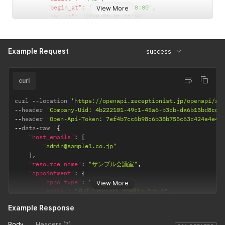
resource_na
"begin_at"
:
"2030-01-01 10:00"
,
View More
"end_at"
:
"2030-01-01 11:00"
,
meで外部カ
"display"
:
true
,
レンダーの会
"message_to_guest"
:
"お客様宛のメッセージ"
,
議室(リソー
"message_to_host"
:
"担当者宛のメッセージ"
,
ス)を指定しな
Example Request
success
"active_selected_visitor"
:
true
,
い場合のみ指
"code_auto_numbering"
:
true
,
定可能です。
"memo"
:
"10分前集合"
,
"visitor_type"
:
"商談"
curl
appointment
yes
String
お客様が受付
}
,
[office]
するオフィス
"send_email"
:
false
,
curl 
--
location 
'https://openapi.receptionist.jp/openapi/ap
を
"register_to_calendar"
:
true
,
--
header 
'Company-Uid: 4b222101-49c1-45a6-b3cb-da6b15bd8cd8
RECEPTIONI
"resource_name"
:
"サンプル会議室"
,
--
header 
'Open-Api-Token: 7ef4b7cc6b98c6b38b755c63c424e4e4'
STに登録され
"visitors"
:
[
--
data
-
raw '
{
ているオフィ
{
"host_emails"
:
[
ス名で指定で
"name"
:
"お客様名"
,
"admin@sample1.co.jp"
"company_name"
:
"お客様の会社名"
,
きます。エン
]
,
"email"
:
"sample@test.co.jp"
タープライズ
"resource_name"
:
"サンプル会議室"
,
}
プランまたは
"appointment"
:
{
]
"appo_type"
:
"onetime"
,
プレミアムプ
View More
}
"title"
:
"株式会社xxx様 定例打ち合わせ"
,
ランをご契約
"room"
:
"サンプル会議室"
,
中の場合のみ
Example Response
"office"
:
"本社"
,
指定できま
"begin_at"
:
"2030-01-01 10:00"
,
す。スタンダ
Body
Headers (7)