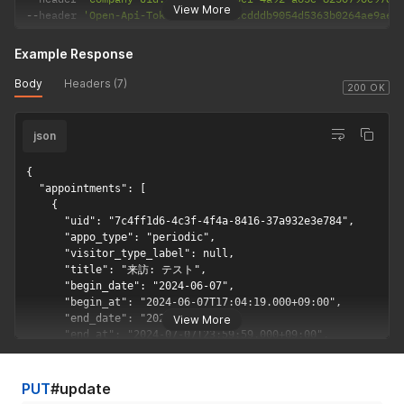
View More
--
header 
'Open-Api-Token: 2f32437ccdddb9054d5363b0264ae9ae'
appointment
yes
Boolean
複数人で同時
[active_sele
に受付できる
Example Response
cted_visitor]
かを指定でき
ます。trueの
Body
Headers (7)
200 OK
場合は各来訪
者のいずれか
1名の受付コ
json
ードの入力で
他の来訪者も
{

同時に受付が
  "appointments": [

行えます。各
    {

来訪者ごとに
      "uid": "7c4ff1d6-4c3f-4f4a-8416-37a932e3e784",

受付を行いた
      "appo_type": "periodic",

い場合は、
      "visitor_type_label": null,

      "title": "来訪: テスト",

falseを指定
      "begin_date": "2024-06-07",

てください。
      "begin_at": "2024-06-07T17:04:19.000+09:00",

appointment
no
Boolean
来訪者の受付
      "end_date": "2024-07-07",

View More
[code_auto_
コードを任意
      "end_at": "2024-07-07T23:59:59.000+09:00",

      "place": "テスト",

numbering]
入力するか指
      "base_visitors": [

定できます。
        {

PUT
#update
trueの場合は
          "uid": "76fa6b08-6c24-42d4-8c8a-9223605c8a10",
