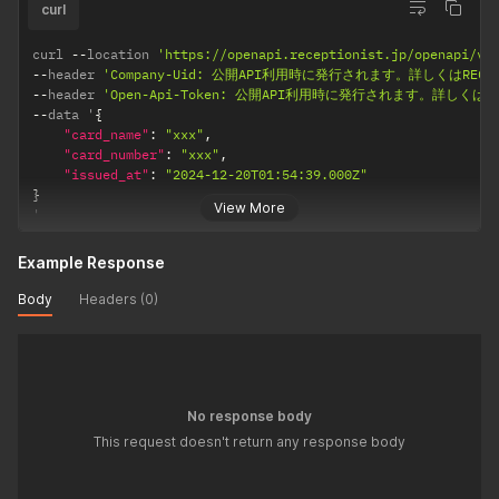
(Google,Outl
curl
      "office": "株式会社サンプル1"

ook,Garoon)
    }

に予定を更新
  ],

curl 
--
location 
'https://openapi.receptionist.jp/openapi/vi
するかを指定
  "total_pages": 1,

--
header 
'Company-Uid: 公開API利用時に発行されます。詳しくはREC
  "current_page": 1

できます。
--
header 
'Open-Api-Token: 公開API利用時に発行されます。詳しくは
}
--
data '
{
trueの場合、
"card_name"
:
"xxx"
,
host_emails
"card_number"
:
"xxx"
,
に指定した最
"issued_at"
:
"2024-12-20T01:54:39.000Z"
初の担当者の
}
連携している
View More
'
カレンダーに
予定が登録さ
Example Response
れます。
RECEPTIONI
Body
Headers (0)
STの管理画面
からカレンダ
ー
(Google,Outl
ook,Garoon)
No response body
連携を行って
This request doesn't return any response body
いる場合の
み、trueにす
ることができ