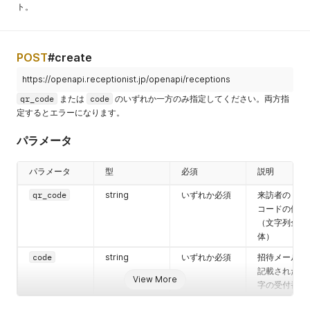
ト。
"email"
:
"test2@sample.co.jp"
,
"name"
:
"サンプル2"
,
"name_reading"
:
null
,
"icon_uri"
:
{
POST
#create
"url"
:
null
,
"thumb"
:
{
https://openapi.receptionist.jp/openapi/receptions
"url"
:
null
}
qr_code
または
code
のいずれか一方のみ指定してください。両方指
}
,
定するとエラーになります。
"privilege"
:
"normal"
,
"department"
:
null
,
パラメータ
"first_name"
:
null
,
"last_name"
:
null
,
パラメータ
型
必須
説明
"uqid"
:
"3e1a3854-502e-406f-92cb-7c913b622f1d"
,
"offices"
:
[
qr_code
string
いずれか必須
来訪者の QR
"サンプル本社"
コードの値
]
}
（文字列全
]
,
体）
"total_pages"
:
1
,
code
string
いずれか必須
招待メールに
"current_page"
:
1
記載された数
}
View More
字の受付番号