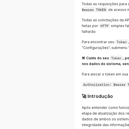
Todas as requisições para 
Bearer TOKEN
de acesso n
Todas as solicitações da A
feitas por
HTTP
simples fa
falharão.
Para encontrar seu
Token
"Configurações", submenu "
🚨 Cuide do seu
Token
, p
nos dados do sistema, sen
Para alocar o token em sua 
Authorization: Bearer 
🚀 Introdução
Após entender como funcio
etapa de atualização dos re
dados de ambos os sistemas
integridade das informaçõ