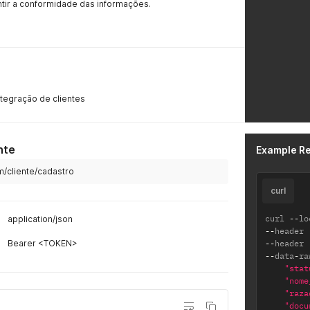
ntir a conformidade das informações.
ntegração de clientes
nte
Example R
/cliente/cadastro
curl
curl 
--
lo
application/json
--
header 
Bearer <TOKEN>
--
header 
--
data
-
ra
"stat
"nome
"raza
"docu