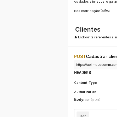
os dados alinhados, e gara
Boa codificação! 🚀🧑‍💻
Clientes
👤 Endpoints referentes a i
POST
Cadastrar clie
https://api.meuecomm.com
HEADERS
Content-Type
Authorization
Body
raw
(json)
json