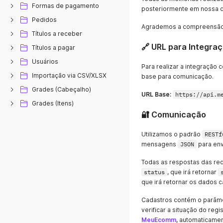
Formas de pagamento
posteriormente em nossa 
Pedidos
Agrademos a compreensão 
Títulos a receber
🔗 URL para Integra
Títulos a pagar
Usuários
Para realizar a integração
Importação via CSV/XLSX
base para comunicação.
Grades (Cabeçalho)
URL Base:
https://api.m
Grades (Itens)
🔐 Comunicação
Utilizamos o padrão
RESTf
mensagens
JSON
para env
Todas as respostas das re
status
, que irá retornar
que irá retornar os dados
Cadastros contém o parâm
verificar a situação do regi
MeuEcomm
, automaticame