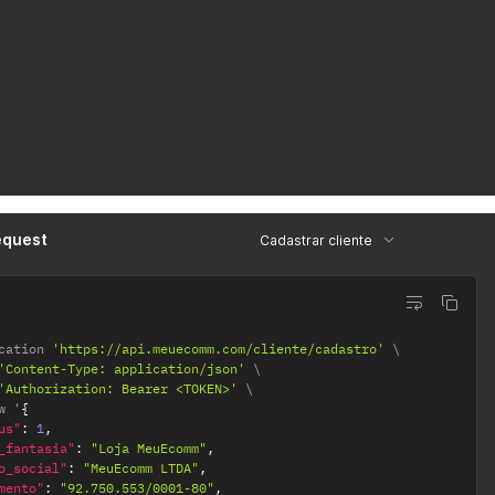
equest
Cadastrar cliente
cation 
'https://api.meuecomm.com/cliente/cadastro'
'Content-Type: application/json'
'Authorization: Bearer <TOKEN>'
w '
{
us"
:
1
,
_fantasia"
:
"Loja MeuEcomm"
,
o_social"
:
"MeuEcomm LTDA"
,
mento"
:
"92.750.553/0001-80"
,