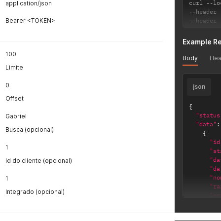
curl 
--
lo
application/json
--
header 
Bearer <TOKEN>
--
header 
Example R
100
Body
Hea
Limite
0
json
Offset
{
"status
Gabriel
"data"
:
Busca (opcional)
{
"id
1
"st
"da
Id do cliente (opcional)
"da
"no
1
"ra
Integrado (opcional)
"em
"te
"co