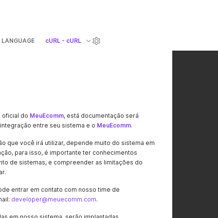
LANGUAGE
cURL - cURL
oficial do
MeuEcomm
, está documentação será
 integração entre seu sistema e o
MeuEcomm
.
 que você irá utilizar, depende muito do sistema em
ação, para isso, é importante ter conhecimentos
nto de sistemas, e compreender as limitações do
ar.
ode entrar em contato com nosso time de
ail:
developer@meuecomm.com
.
das em nosso sistema, serão implantadas