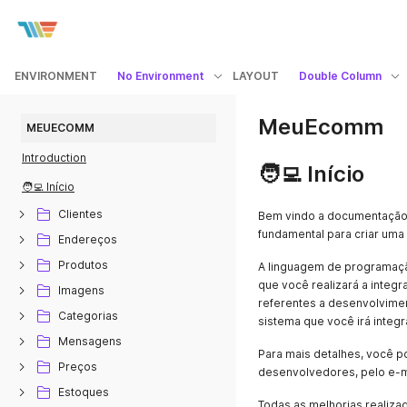
ENVIRONMENT
No Environment
LAYOUT
Double Column
MeuEcomm
MEUECOMM
Introduction
🧑‍💻 Início
🧑‍💻 Início
Clientes
Bem vindo a documentação 
fundamental para criar uma
Endereços
Produtos
A linguagem de programação
que você realizará a integr
Imagens
referentes a desenvolvime
Categorias
sistema que você irá integr
Mensagens
Para mais detalhes, você p
Preços
desenvolvedores, pelo e-m
Estoques
Todas as melhorias realiza