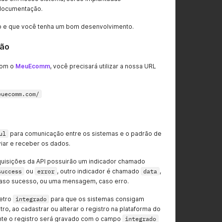
documentação.
e que você tenha um bom desenvolvimento.
ção
 com o
MeuEcomm
, você precisará utilizar a nossa URL
euecomm.com/
ul
para comunicação entre os sistemas e o padrão de
iar e receber os dados.
quisições da API possuirão um indicador chamado
success
ou
error
, outro indicador é chamado
data
,
 caso sucesso, ou uma mensagem, caso erro.
etro
integrado
para que os sistemas consigam
stro, ao cadastrar ou alterar o registro na plataforma do
nte o registro será gravado com o campo
integrado