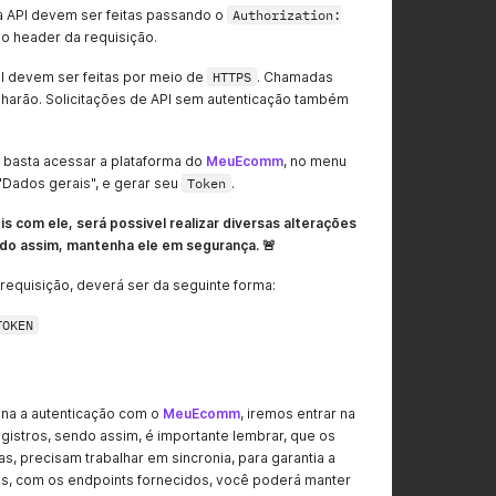
a API devem ser feitas passando o
Authorization:
o header da requisição.
PI devem ser feitas por meio de
HTTPS
. Chamadas
lharão. Solicitações de API sem autenticação também
, basta acessar a plataforma do
MeuEcomm
, no menu
Dados gerais", e gerar seu
Token
.
ois com ele, será possivel realizar diversas alterações
do assim, mantenha ele em segurança. 🚨
requisição, deverá ser da seguinte forma:
TOKEN
na a autenticação com o
MeuEcomm
, iremos entrar na
gistros, sendo assim, é importante lembrar, que os
, precisam trabalhar em sincronia, para garantia a
es, com os endpoints fornecidos, você poderá manter