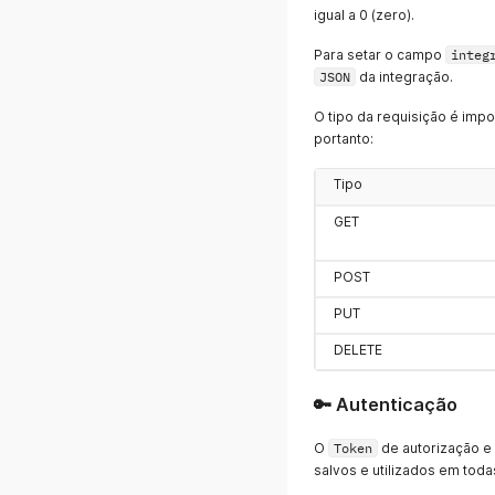
igual a 0 (zero).
Para setar o campo
integ
JSON
da integração.
O tipo da requisição é impo
portanto:
Tipo
GET
POST
PUT
DELETE
🔑 Autenticação
O
Token
de autorização e
salvos e utilizados em toda