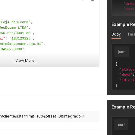
"insc
"emai
"tele
"obse
"Loja MeuEcomm"
,
Example R
"inte
MeuEcomm LTDA"
,
"ende
750.553/0001-80"
,
Body
Hea
{
al"
:
"123123123"
,
ento@meuecomm.com.br"
,
 34567-8900"
,
json
View More
{
"status
"data"
:
1
,
}
"id_cli
"001"
,
]
}
ro"
:
"Avenida Brigadeiro Faria Lima"
,
}
'
"Jardim Paulistano"
,
1451-000"
,
nto"
:
"Sala 001"
,
Example R
e"
:
3550308
/cliente/listar?limit=100&offset=0&integrado=1
curl