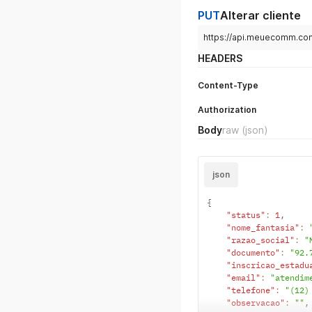
PUT
Alterar cliente
https://api.meuecomm.com/
HEADERS
Content-Type
Authorization
Body
raw
(json)
json
{
"status"
:
1
,
"nome_fantasia"
:
"razao_social"
:
"
"documento"
:
"92.
"inscricao_estadu
"email"
:
"atendim
"telefone"
:
"(12)
"observacao"
:
""
,