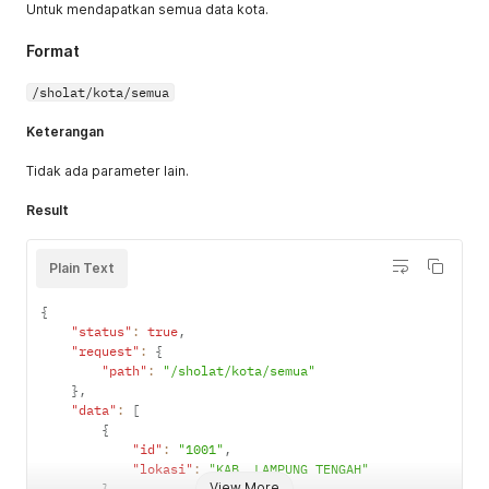
Untuk mendapatkan semua data kota.
Format
/sholat/kota/semua
Keterangan
Tidak ada parameter lain.
Result
Plain Text
{
"status"
:
true
,
"request"
:
{
"path"
:
"/sholat/kota/semua"
}
,
"data"
:
[
{
"id"
:
"1001"
,
"lokasi"
:
"KAB. LAMPUNG TENGAH"
View More
}
,