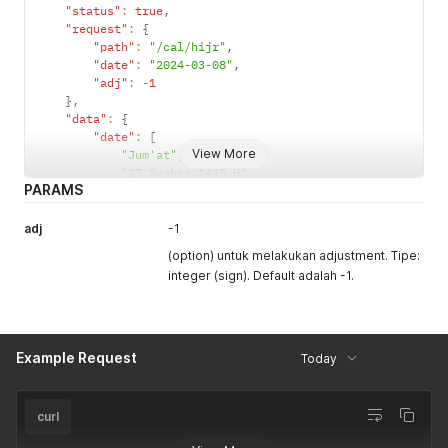
"status"
:
true
,
"request"
:
{
"path"
:
"/cal/hijr"
,
"date"
:
"2024-03-08"
,
"adj"
:
-
1
}
,
"data"
:
{
"date"
:
[
View More
"Jum'at"
,
"27 Syaban 1445 H"
,
PARAMS
"08-03-2024"
]
,
"num"
:
[
adj
-1
6
,
(option) untuk melakukan adjustment. Tipe:
8
,
integer (sign). Default adalah -1.
3
,
2024
,
27
,
8
,
1445
Example Request
Today
]
}
}
curl