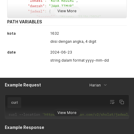
"lokasi"
:
"KOTA KEDIRI"
,
"daerah"
:
"JAWA TIMUR"
,
View More
"jadwal"
:
{
"tanggal"
:
"Minggu, 23/06/2024"
,
PATH VARIABLES
"imsak"
:
"04:13"
,
"subuh"
:
"04:23"
,
"terbit"
:
"05:41"
,
kota
1632
"dhuha"
:
"06:10"
,
diisi dengan angka, 4 digit
"dzuhur"
:
"11:38"
,
"ashar"
:
"14:57"
,
date
2024-06-23
"maghrib"
:
"17:28"
,
"isya"
:
"18:42"
,
string dalam format yyyy-mm-dd
"date"
:
"2024-06-23"
}
}
}
Example Request
Harian
curl
View More
curl 
--
location 
'https://api.myquran.com/v2/sholat/jadwal/1
Example Response