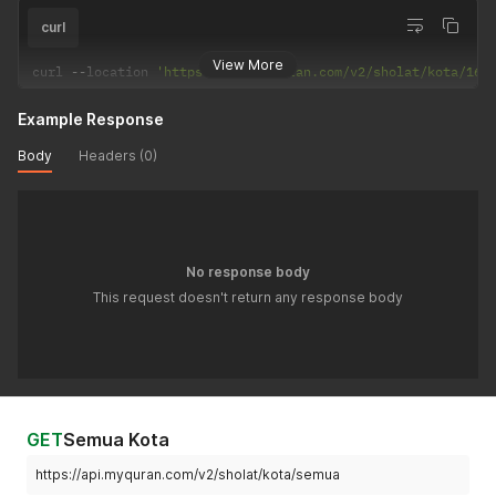
curl
View More
curl 
--
location 
'https://api.myquran.com/v2/sholat/kota/163
Example Response
Body
Headers (0)
No response body
This request doesn't return any response body
GET
Semua Kota
https://api.myquran.com/v2/sholat/kota/semua