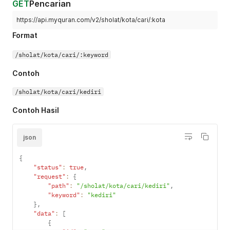
GET
Pencarian
https://api.myquran.com/v2/sholat/kota/cari/:kota
Format
/sholat/kota/cari/:keyword
Contoh
/sholat/kota/cari/kediri
Contoh Hasil
json
{
"status"
:
true
,
"request"
:
{
"path"
:
"/sholat/kota/cari/kediri"
,
"keyword"
:
"kediri"
}
,
"data"
:
[
{