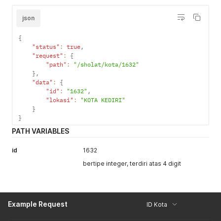
json
{
"status"
:
true
,
"request"
:
{
"path"
:
"/sholat/kota/1632"
}
,
"data"
:
{
"id"
:
"1632"
,
"lokasi"
:
"KOTA KEDIRI"
}
}
PATH VARIABLES
id
1632
bertipe integer, terdiri atas 4 digit
Example Request
ID Kota