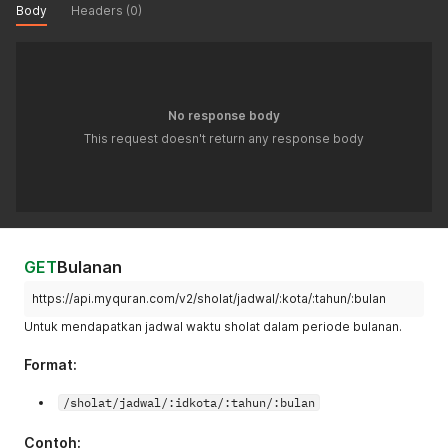
Body
Headers (0)
No response body
This request doesn't return any response body
GET
Bulanan
https://api.myquran.com/v2/sholat/jadwal/:kota/:tahun/:bulan
Untuk mendapatkan jadwal waktu sholat dalam periode bulanan.
Format:
/sholat/jadwal/:idkota/:tahun/:bulan
Contoh: