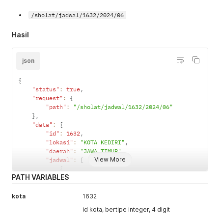
/sholat/jadwal/1632/2024/06
Hasil
json
{
"status"
:
true
,
"request"
:
{
"path"
:
"/sholat/jadwal/1632/2024/06"
}
,
"data"
:
{
"id"
:
1632
,
"lokasi"
:
"KOTA KEDIRI"
,
"daerah"
:
"JAWA TIMUR"
,
View More
"jadwal"
:
[
{
PATH VARIABLES
"tanggal"
:
"Sabtu, 01/06/2024"
,
"imsak"
:
"04:08"
,
"subuh"
:
"04:18"
,
kota
1632
"terbit"
:
"05:36"
,
id kota, bertipe integer, 4 digit
"dhuha"
:
"06:05"
,