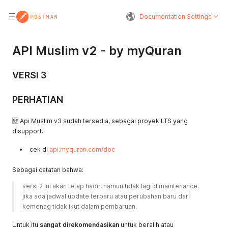
Documentation Settings
API Muslim v2 - by myQuran
VERSI 3
PERHATIAN
🆕 Api Muslim v3 sudah tersedia, sebagai proyek LTS yang
disupport.
cek di
api.myquran.com/doc
Sebagai catatan bahwa:
versi 2 ini akan tetap hadir, namun tidak lagi dimaintenance.
jika ada jadwal update terbaru atau perubahan baru dari 
kemenag tidak ikut dalam pembaruan. 
Untuk itu
sangat direkomendasikan
untuk beralih atau