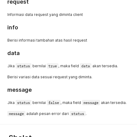
request
Informasi data request yang diminta client
info
Berisi informasi tambahan atas hasil request
data
Jika
status
bernilai
true
, maka field
data
akan tersedia.
Berisi variasi data sesuai request yang diminta.
message
Jika
status
bernilai
false
, maka field
message
akan tersedia.
message
adalah pesan error dari
status
.