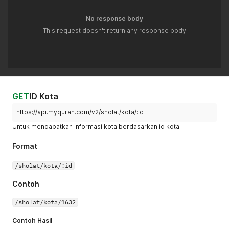
No response body
This request doesn't return any response body
GET
ID Kota
https://api.myquran.com/v2/sholat/kota/:id
Untuk mendapatkan informasi kota berdasarkan id kota.
Format
/sholat/kota/:id
Contoh
/sholat/kota/1632
Contoh Hasil