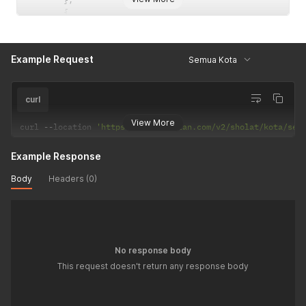
{
"id"
:
"1002"
,
"lokasi"
:
"KAB. LAMPUNG UTARA"
}
,
Example Request
Semua Kota
...
curl
View More
curl 
--
location 
'https://api.myquran.com/v2/sholat/kota/sem
Example Response
Body
Headers (0)
No response body
This request doesn't return any response body