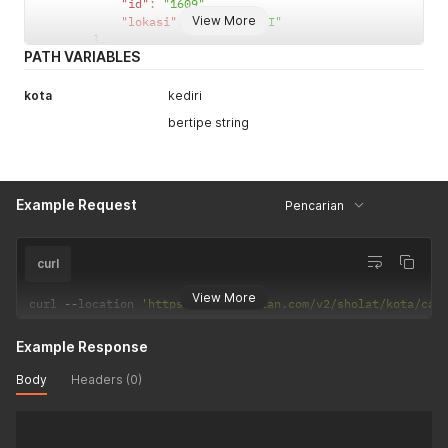
"id"
:
"1609"
,
View More
"lokasi"
:
"KAB. KEDIRI"
}
,
PATH VARIABLES
{
"id"
:
"1632"
,
"lokasi"
:
"KOTA KEDIRI"
kota
kediri
}
bertipe string
]
}
Example Request
Pencarian
curl
View More
curl 
--
location 
'https://api.myquran.com/v2/sholat/kota/car
Example Response
Body
Headers (0)