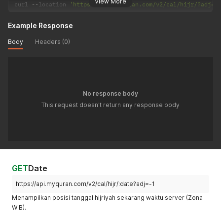
View More
curl 
--
location 
'https://api.myquran.com/v2/cal/hijr/?adj=-
Example Response
Body
Headers (0)
No response body
This request doesn't return any response body
GET
Date
https://api.myquran.com/v2/cal/hijr/:date?adj=-1
Menampilkan posisi tanggal hijriyah sekarang waktu server (Zona
WIB).