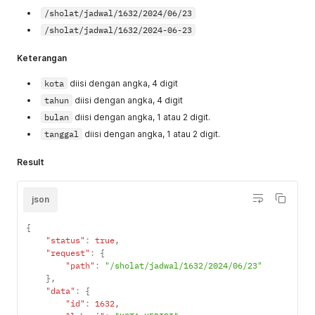
/sholat/jadwal/1632/2024/06/23
/sholat/jadwal/1632/2024-06-23
Keterangan
kota
diisi dengan angka, 4 digit
tahun
diisi dengan angka, 4 digit
bulan
diisi dengan angka, 1 atau 2 digit.
tanggal
diisi dengan angka, 1 atau 2 digit.
Result
json
{
"status"
:
true
,
"request"
:
{
"path"
:
"/sholat/jadwal/1632/2024/06/23"
}
,
"data"
:
{
"id"
:
1632
,