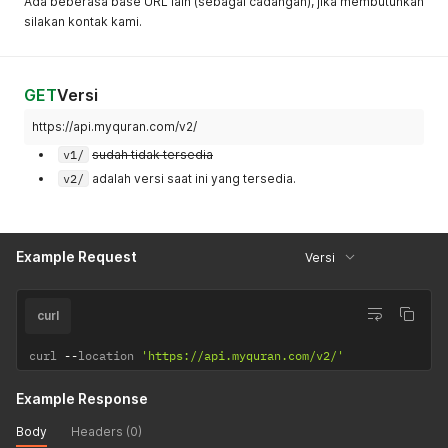
Ada beberasa base URL lain (sebagai cadangan), jika membutuhkan
silakan kontak kami.
GET
Versi
https://api.myquran.com/v2/
v1/
sudah tidak tersedia
v2/
adalah versi saat ini yang tersedia.
Example Request
Versi
curl
curl 
--
location 
'https://api.myquran.com/v2/'
Example Response
Body
Headers (0)